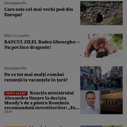
Descopera.ro
Care este cel mai vechi pod din
Europa?
Râzi Cu Lacrimi
BANCUL ZILEI. Badea Gheorghe: –
Nu pot face dragoste!
Descopera.ro
De ce tot mai mulți români
renunță la vacanțele în țară?
Reacția ministrului
NEWS ALERT
Alexandru Nazare la decizia
Moody’s de a păstra România
recomandată investitorilor: „Este
un răgaz, dar în niciun caz un
23:44
motiv de relaxare”