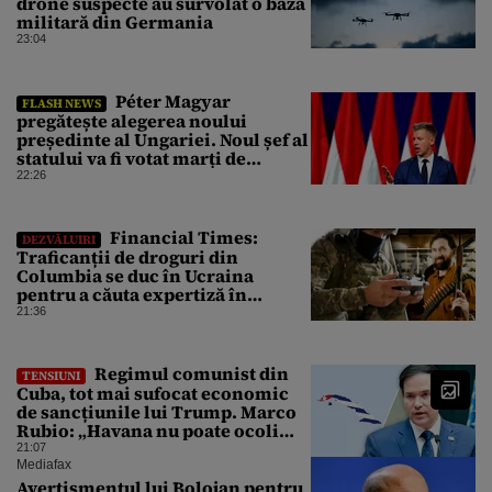
drone suspecte au survolat o bază
militară din Germania
23:04
Péter Magyar
FLASH NEWS
pregătește alegerea noului
președinte al Ungariei. Noul șef al
statului va fi votat marți de
Parlament
22:26
Financial Times:
DEZVĂLUIRI
Traficanții de droguri din
Columbia se duc în Ucraina
pentru a căuta expertiză în
domeniul dronelor
21:36
Regimul comunist din
TENSIUNI
Cuba, tot mai sufocat economic
de sancțiunile lui Trump. Marco
Rubio: „Havana nu poate ocoli
sancțiunile prin mimat reforme”
21:07
Mediafax
Avertismentul lui Bolojan pentru