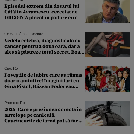
Episodul extrem din dosarul lui
Cătălin Avramescu, cercetat de
DIICOT: 'A plecat în pădure cu o
Ce Se Întâmplă Doctore
Vedeta celebră, diagnosticată cu
cancer pentru a doua oară, dar a
ales să păstreze totul secret. Boala
a fost descoperită la un control de
rutină
Ciao.ro
Poveştile de iubire care au rămas
doar o amintire! Imagini tari cu
Gina Pistol, Răzvan Fodor sau
Andra Măruţă şi foştii parteneri
Promotor.ro
2026: Care e presiunea corectă în
anvelope pe caniculă.
Cauciucurile de iarnă pot să facă
explozie la peste 40°C?