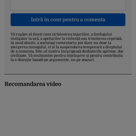
Intră în cont pentru a comenta
Vă rugăm să țineți cont că folosirea injuriilor, a limbajului
instigator la ură, a apelurilor la violență sau trimiterea repetată,
în mod abuziv, a aceluiași comentariu pot duce nu doar la
ștergerea mesajului, ci și la suspendarea temporară a dreptului
de a comenta. Site-ul nostru încurajează dezbaterile aprinse, dar
civilizate. Vă mulțumim pentru înțelegere și pentru contribuția
la o discuție bazată pe argumente, nu pe atacuri.
Recomandarea video