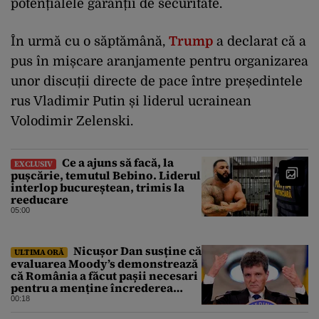
potențialele garanții de securitate.
În urmă cu o săptămână,
Trump
a declarat că a
pus în mișcare aranjamente pentru organizarea
unor discuții directe de pace între președintele
rus Vladimir Putin și liderul ucrainean
Volodimir Zelenski.
Ce a ajuns să facă, la
EXCLUSIV
pușcărie, temutul Bebino. Liderul
interlop bucureștean, trimis la
reeducare
05:00
Nicușor Dan susține că
ULTIMA ORĂ
evaluarea Moody’s demonstrează
că România a făcut pașii necesari
pentru a menține încrederea
investitorilor: „Totuși,
00:18
perspectiva rămâne rezervată”