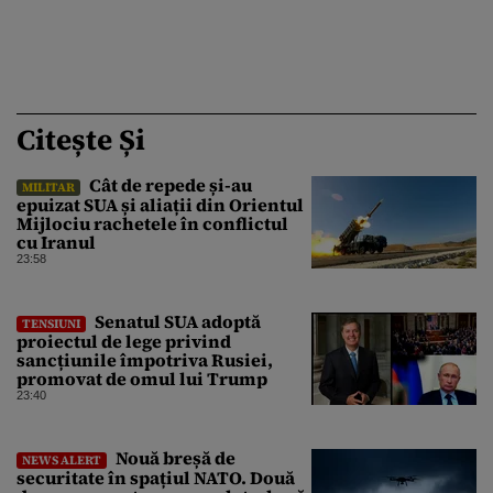
Citește Și
Cât de repede și-au
MILITAR
epuizat SUA și aliații din Orientul
Mijlociu rachetele în conflictul
cu Iranul
23:58
Senatul SUA adoptă
TENSIUNI
proiectul de lege privind
sancțiunile împotriva Rusiei,
promovat de omul lui Trump
23:40
Nouă breșă de
NEWS ALERT
securitate în spațiul NATO. Două