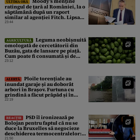
Moody’s menține
ULTIMA ORĂ
ratingul de țară al României, la o
săptămână după un raport
similar al agenției Fitch. Lipsa
unui guvern cu puteri depline,
23:44
principala vulnerabilitate din
raport
Leguma neobișnuită
AGRICULTURĂ
omologată de cercetătorii din
Buzău, gata de lansare pe piață.
Cum poate fi consumată și de
unde provine soiul
23:12
Ploile torențiale au
ALERTĂ
inundat garaje și au doborât
arbori în Brașov. Furtuna cu
grindină a făcut prăpăd și în
Bihor
22:19
PSD îl ironizează pe
REACȚIE
Bolojan pentru faptul că nu se
duce la Bruxelles să negocieze
deschiderea termocentralelor:
„Pentru că a dat afară
21:50