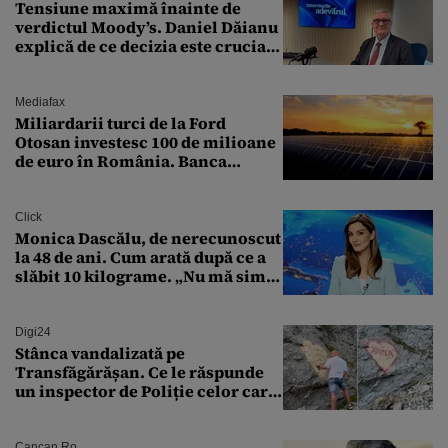
Tensiune maximă înainte de
verdictul Moody’s. Daniel Dăianu
explică de ce decizia este crucială
pentru economia României
Mediafax
Miliardarii turci de la Ford
Otosan investesc 100 de milioane
de euro în România. Banca
Transilvania le acordă o
finanțare uriașă
Click
Monica Dascălu, de nerecunoscut
la 48 de ani. Cum arată după ce a
slăbit 10 kilograme. „Nu mă simt
bine în această perioadă”
Digi24
Stânca vandalizată pe
Transfăgărășan. Ce le răspunde
un inspector de Poliție celor care
întreabă: „Dar ce a făcut?”
Cancan.ro