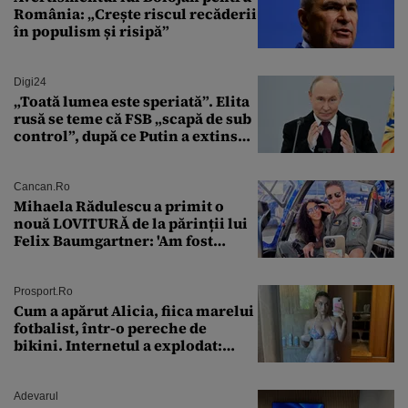
România: „Crește riscul recăderii
în populism și risipă”
Digi24
„Toată lumea este speriată”. Elita
rusă se teme că FSB „scapă de sub
control”, după ce Putin a extins
puterea serviciului
Cancan.ro
Mihaela Rădulescu a primit o
nouă LOVITURĂ de la părinții lui
Felix Baumgartner: 'Am fost
ȘTEARSĂ complet din
Prosport.ro
Cum a apărut Alicia, fiica marelui
fotbalist, într-o pereche de
bikini. Internetul a explodat:
„Zeiță superbă!”
Adevarul