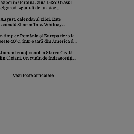
ăzboi în Ucraina, ziua 1.627. Orașul
elgorod, zguduit de un atac
crainean cu drone. 13 persoane au
ost rănite și mai multe clădiri,
 August, calendarul zilei: Este
ncendiate
sasinată Sharon Tate. Whitney
ouston ar fi împlinit 63 de ani
În timp ce România și Europa fierb la
peste 40°C, într-o țară din America de
Sud a început o ninsoare ca-n povești:
Pârtiile s-au umplut de schiori
Moment emoționant la Starea Civilă
din Clejani. Un cuplu de îndrăgostiți
surzi a fost cununat prin limbajul
semnelor
Vezi toate articolele