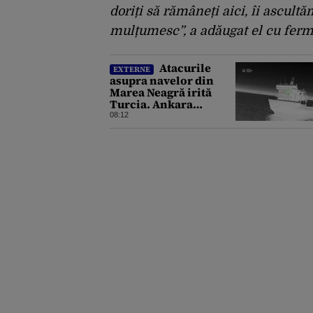
doriți să rămâneți aici, îi ascultă
mulțumesc”, a adăugat el cu fermi
Atacurile
EXTERNE
asupra navelor din
Marea Neagră irită
Turcia. Ankara
solicită Rusiei și
08:12
Ucrainei un moratoriu