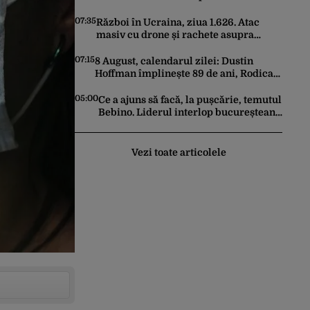
zonă neobișnuită
07:35
Război în Ucraina, ziua 1.626. Atac
masiv cu drone și rachete asupra
Kievului. Trei persoane au fost ucise
07:15
8 August, calendarul zilei: Dustin
Hoffman împlinește 89 de ani, Rodica
Popescu Bitănescu 88. Mădălina
Ghenea face 39 de ani
05:00
Ce a ajuns să facă, la pușcărie, temutul
Bebino. Liderul interlop bucureștean,
trimis la reeducare
Vezi toate articolele