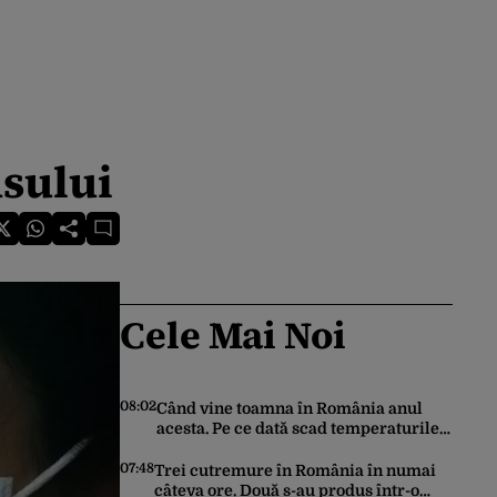
usului
Cele Mai Noi
08:02
Când vine toamna în România anul
acesta. Pe ce dată scad temperaturile
sub 25 de grade Celsius în București,
potrivit meteorologilor Accuweather
07:48
Trei cutremure în România în numai
câteva ore. Două s-au produs într-o