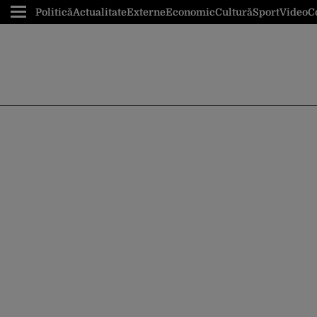
Politică
Actualitate
Externe
Economic
Cultură
Sport
Video
C