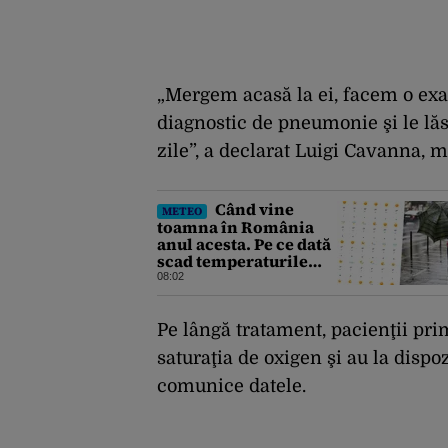
„Mergem acasă la ei, facem o ex
diagnostic de pneumonie şi le lă
zile”, a declarat Luigi Cavanna, 
Când vine
METEO
toamna în România
anul acesta. Pe ce dată
scad temperaturile
sub 25 de grade Celsius
08:02
în București, potrivit
meteorologilor
Accuweather
Pe lângă tratament, pacienţii pri
saturaţia de oxigen şi au la disp
comunice datele.