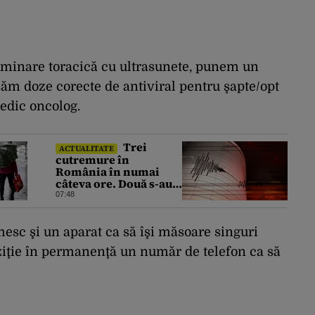
aminare toracică cu ultrasunete, punem un
săm doze corecte de antiviral pentru şapte/opt
medic oncolog.
Trei
ACTUALITATE
cutremure în
România în numai
câteva ore. Două s-au
produs într-o zonă
07:48
neobișnuită
mesc şi un aparat ca să îşi măsoare singuri
oziţie în permanenţă un număr de telefon ca să