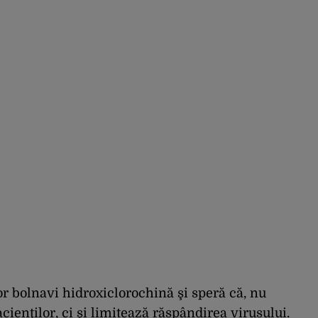
r bolnavi hidroxiclorochină şi speră că, nu
ienţilor, ci şi limitează răspândirea virusului.