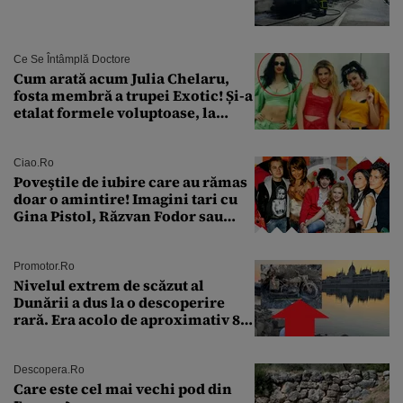
Ce Se Întâmplă Doctore
Cum arată acum Julia Chelaru,
fosta membră a trupei Exotic! Și-a
etalat formele voluptoase, la
aproape 50 de ani
Ciao.ro
Poveştile de iubire care au rămas
doar o amintire! Imagini tari cu
Gina Pistol, Răzvan Fodor sau
Andra Măruţă şi foştii parteneri
Promotor.ro
Nivelul extrem de scăzut al
Dunării a dus la o descoperire
rară. Era acolo de aproximativ 80
de ani
Descopera.ro
Care este cel mai vechi pod din