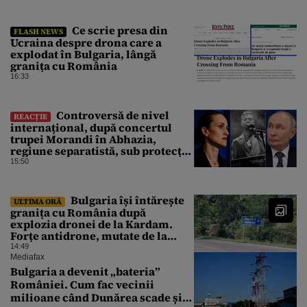
Ce scrie presa din
FLASH NEWS
Ucraina despre drona care a
explodat în Bulgaria, lângă
granița cu România
16:33
Controversă de nivel
REACȚIE
internațional, după concertul
trupei Morandi în Abhazia,
regiune separatistă, sub protecția
Rusiei
15:50
Bulgaria își întărește
ULTIMA ORĂ
granița cu România după
explozia dronei de la Kardam.
Forțe antidrone, mutate de la
frontiera cu Turcia
14:49
Mediafax
Bulgaria a devenit „bateria”
României. Cum fac vecinii
milioane când Dunărea scade și