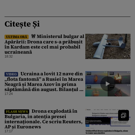
Citește Și
🚨 Ministerul bulgar al
ULTIMA ORĂ
Apărării: Drona care s-a prăbușit
în Kardam este cel mai probabil
ucraineană
18:32
Ucraina a lovit 12 nave din
VIDEO
„flota fantomă” a Rusiei în Marea
Neagră și Marea Azov în prima
săptămână din august. Bilanțul a
ajuns la 218
17:24
Drona explodată în
FLASH NEWS
Bulgaria, în atenția presei
internaționale. Ce scriu Reuters,
AP și Euronews
17:17