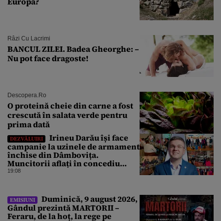
Europa?
Râzi Cu Lacrimi
BANCUL ZILEI. Badea Gheorghe: –
Nu pot face dragoste!
Descopera.ro
O proteină cheie din carne a fost
crescută în salata verde pentru
prima dată
Irineu Darău își face
DEZVĂLUIRI
campanie la uzinele de armament
închise din Dâmbovița.
Muncitorii aflați în concediu
forțat din cauza lipsei comenzilor
19:08
au fost chemați de acasă pentru a
da mâna cu Ministrul Economiei
Duminică, 9 august 2026,
EMISIUNI
Gândul prezintă MARTORII –
Feraru, de la hoț, la rege pe