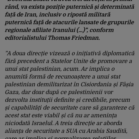
rând, va exista poziție puternică și determinată
față de Iran, inclusiv o ripostă militară
puternică față de atacurile lansate de grupurile
regionale afiliate Iranului (…)”, conform
editorialistului Thomas Friedman.
”A doua direcție vizează o inițiativă diplomatică
fără precedent a Statelor Unite de promovare a
unui stat palestinian, acum. Ar implica o
anumită formă de recunoaștere a unui stat
palestinian demilitarizat în Cisiordania și Fâșia
Gaza, dar doar după ce palestinienii vor
dezvolta instituții definite și credibile, precum
și capabilități de securitate care să garanteze că
acest stat este viabil și că nu ar amenința
niciodată Israelul. A treia direcție ar aborda
alianța de securitate a SUA cu Arabia Saudită,
care ar implica și normalizarea relațiilor