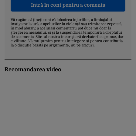
Intră în cont pentru a comenta
Vă rugăm să țineți cont că folosirea injuriilor, a limbajului
instigator la ură, a apelurilor la violență sau trimiterea repetată,
în mod abuziv, a aceluiași comentariu pot duce nu doar la
ștergerea mesajului, ci și la suspendarea temporară a dreptului
de a comenta. Site-ul nostru încurajează dezbaterile aprinse, dar
civilizate. Vă mulțumim pentru înțelegere și pentru contribuția
la o discuție bazată pe argumente, nu pe atacuri.
Recomandarea video