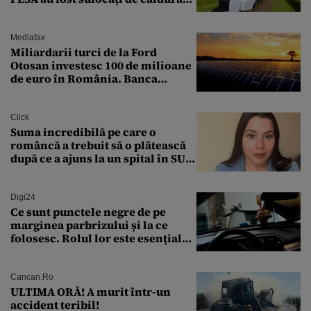
pe ruta București-Constanța
Mediafax
Miliardarii turci de la Ford
Otosan investesc 100 de milioane
de euro în România. Banca
Transilvania le acordă o
finanțare uriașă
Click
Suma incredibilă pe care o
româncă a trebuit să o plătească
după ce a ajuns la un spital în SUA:
„Asta este America”
Digi24
Ce sunt punctele negre de pe
marginea parbrizului și la ce
folosesc. Rolul lor este esențial
pentru siguranța mașinii
Cancan.ro
ULTIMA ORĂ! A murit într-un
accident teribil!