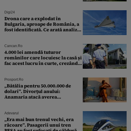
Cernavodă produce puțin
Digi24
Drona care a explodat în
Bulgaria, aproape de România, a
fost identificată. Ce arată analiza
preliminară a epavei
Cancan.ro
4.000 lei amendă tuturor
românilor care locuiesc la casă și
fac acest lucru în curte, crezând
că nu îi vede nimeni
Prosport.ro
„Bătălia pentru 50.000.000 de
dolari”. Divorțul anului:
Anamaria atacă averea
milionarului
Adevarul
„Era mai bun trenul vechi, era
răcoare”. Pasagerii unui tren
PESA au fost sufocați de căldură