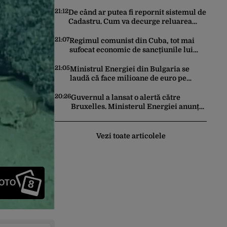
a căuta expertiză în domeniul dronelor
21:12
De când ar putea fi repornit sistemul de
Cadastru. Cum va decurge reluarea
platformei E-Terra
21:07
Regimul comunist din Cuba, tot mai
sufocat economic de sancțiunile lui
Trump. Marco Rubio: „Havana nu poate
ocoli sancțiunile prin mimat reforme”
21:05
Ministrul Energiei din Bulgaria se
laudă că face milioane de euro pe
spatele crizei energetice din România.
Gândul a documentat cazul
20:26
Guvernul a lansat o alertă către
Bruxelles. Ministerul Energiei anunță
că nivelul Dunării se apropie de
„pragul critic”, iar centrala de la
Cernavodă s-ar putea opri
Vezi toate articolele
8
FOTO