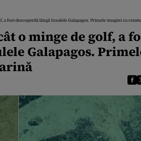
olf, a fost descoperită lângă Insulele Galapagos. Primele imagini cu creat
cât o minge de golf, a fo
ulele Galapagos. Primel
arină