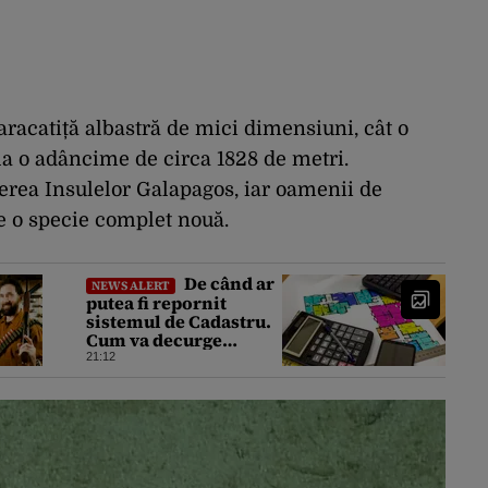
racatiță albastră de mici dimensiuni, cât o
 la o adâncime de circa 1828 de metri.
erea Insulelor Galapagos, iar oamenii de
re o specie complet nouă.
De când ar
NEWS ALERT
putea fi repornit
sistemul de Cadastru.
Cum va decurge
reluarea platformei E-
21:12
Terra