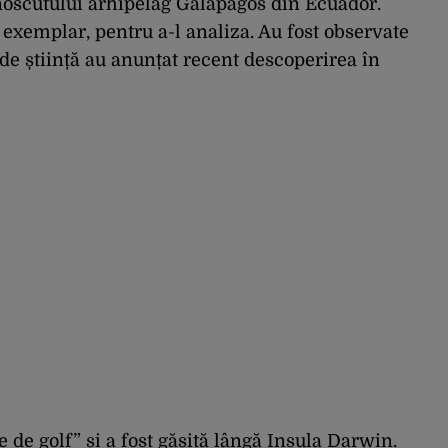
noscutului arhipelag Galapagos din Ecuador.
 exemplar, pentru a-l analiza. Au fost observate
de știință au anunțat recent descoperirea în
 de golf” și a fost găsită lângă Insula Darwin.