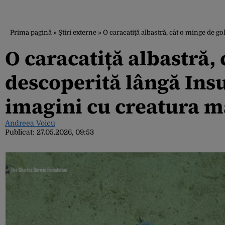
Prima pagină
»
Știri externe
»
O caracatiță albastră, cât o minge de g
O caracatiță albastră, 
descoperită lângă Ins
imagini cu creatura m
Andreea Voicu
Publicat:
27.05.2026, 09:53