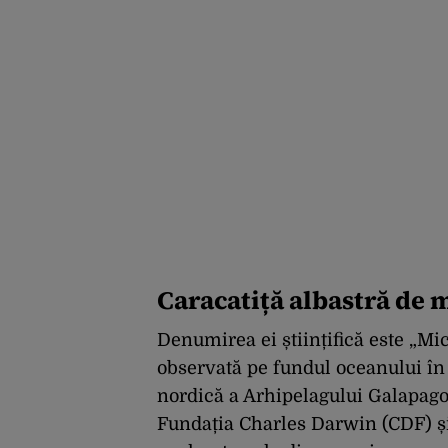
Caracatiță albastră de 
Denumirea ei științifică este „Mi
observată pe fundul oceanului în
nordică a Arhipelagului Galapagos
Fundația Charles Darwin (CDF) și