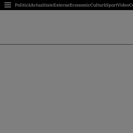
Politică
Actualitate
Externe
Economic
Cultură
Sport
Video
C