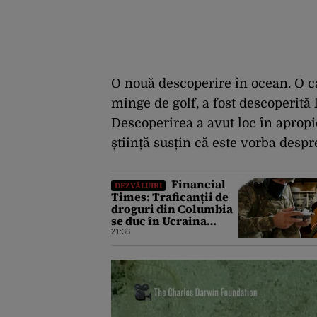
O nouă descoperire în ocean. O ca
minge de golf, a fost descoperită
Descoperirea a avut loc în apropi
știință susțin că este vorba desp
Financial
DEZVĂLUIRI
Times: Traficanții de
droguri din Columbia
se duc în Ucraina
pentru a căuta
21:36
expertiză în domeniul
dronelor