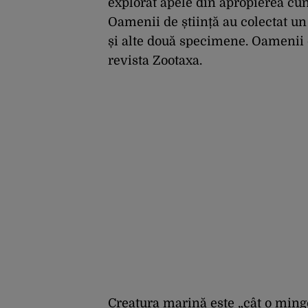
explorat apele din apropierea cu
Oamenii de știință au colectat un
și alte două specimene. Oamenii 
revista Zootaxa.
Creatura marină este „cât o minge