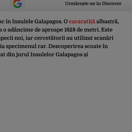
Urmărește-ne în Discover
oc în Insulele Galapagos. O
caracatiță
albastră,
 la o adâncime de aproape 1828 de metri. Este
cii noi, iar cercetătorii au utilizat scanări
ia specimenul rar. Descoperirea scoate în
t din jurul Insulelor Galapagos și