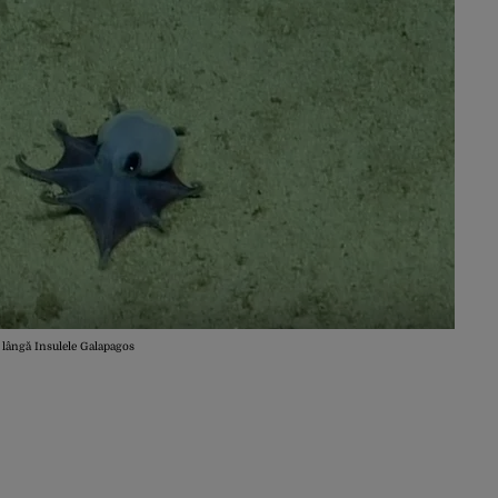
tă lângă Insulele Galapagos