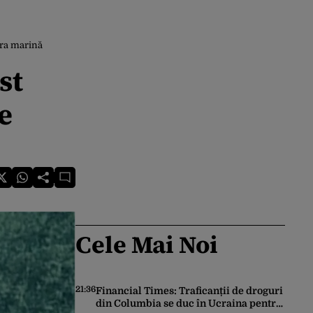
ura marină
st
e
Cele Mai Noi
21:36
Financial Times: Traficanții de droguri
din Columbia se duc în Ucraina pentru