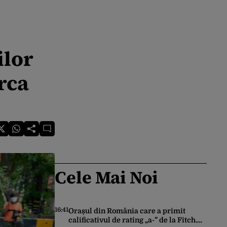
ilor
rca
Cele Mai Noi
16:41
Orașul din România care a primit
calificativul de rating „a-” de la Fitch.