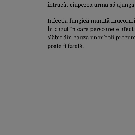
întrucât ciuperca urma să ajungă 
Infecția fungică numită mucormic
În cazul în care persoanele afect
slăbit din cauza unor boli precu
poate fi fatală.