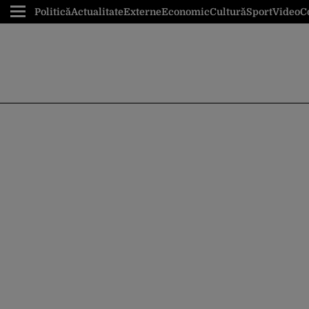
Politică
Actualitate
Externe
Economic
Cultură
Sport
Video
C