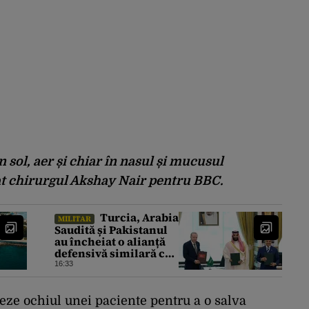
 sol, aer și chiar în nasul și mucusul
at chirurgul Akshay Nair pentru BBC.
Turcia, Arabia
MILITAR
Saudită și Pakistanul
au încheiat o alianță
defensivă similară cu
NATO în lumea
16:33
musulmană, pe fondul
conflictelor din
Orientul Mijlociu
teze ochiul unei paciente pentru a o salva