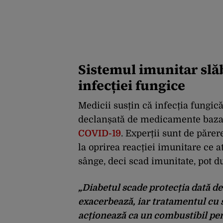
Sistemul imunitar slăb
infecției fungice
Medicii susțin că infecția fungică,
declanșată de medicamente bazate 
COVID-19
. Experții sunt de păre
la oprirea reacției imunitare ce a
sânge, deci scad imunitate, pot 
„Diabetul
scade protecția dată d
exacerbează, iar tratamentul cu 
acționează ca un combustibil pent