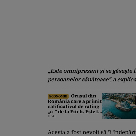
„Este omniprezent și se găsește în
persoanelor sănătoase”, a explic
Orașul din
ECONOMIE
România care a primit
calificativul de rating
„a-” de la Fitch. Este la
același nivel cu
16:41
Polonia sau Israel
Acesta a fost nevoit să îi îndepăr