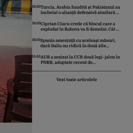
Este la același nivel cu Polonia sau
Israel
16:33
Turcia, Arabia Saudită și Pakistanul au
încheiat o alianță defensivă similară cu
NATO în lumea musulmană, pe fondul
conflictelor din Orientul Mijlociu
16:33
Ciprian Ciucu crede că blocul care a
explodat în Rahova va fi demolat. Cât ar
putea dura construcția unui alt imobil
16:01
Spania amenință cu aceleași măsuri,
dacă Italia nu ridică în două zile
controalele asupra cetățenilor spanioli,
din cauza crizei migrației
15:55
AUR a sesizat la CCR două legi- jalon în
PNRR, adoptate recent de
parlamentari: Biodiversitatea şi
Acordul de împrumut cu BIRD
Vezi toate articolele