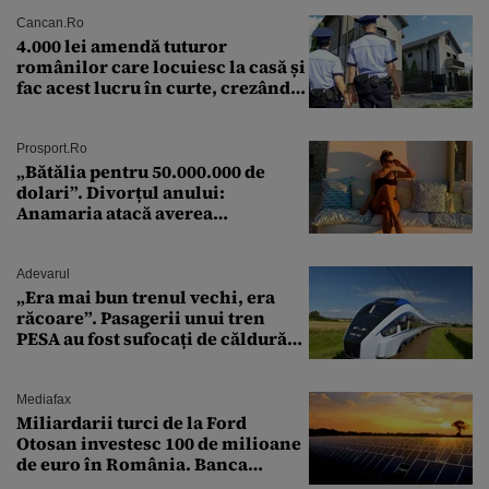
Cancan.ro
4.000 lei amendă tuturor
românilor care locuiesc la casă și
fac acest lucru în curte, crezând
că nu îi vede nimeni
Prosport.ro
„Bătălia pentru 50.000.000 de
dolari”. Divorțul anului:
Anamaria atacă averea
milionarului
Adevarul
„Era mai bun trenul vechi, era
răcoare”. Pasagerii unui tren
PESA au fost sufocați de căldură
pe ruta București-Constanța
Mediafax
Miliardarii turci de la Ford
Otosan investesc 100 de milioane
de euro în România. Banca
Transilvania le acordă o