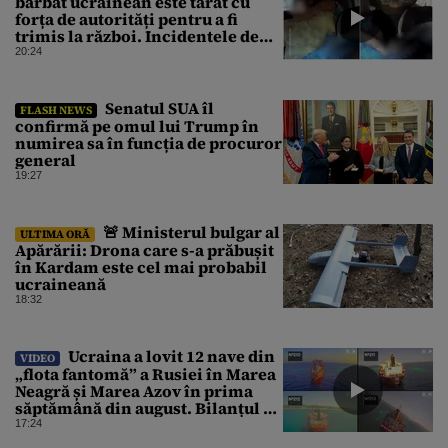
bărbat ucrainean este târât cu
forța de autorități pentru a fi
trimis la război. Incidentele de
acest fel sunt tot mai dese
20:24
Senatul SUA îl
FLASH NEWS
confirmă pe omul lui Trump în
numirea sa în funcția de procuror
general
19:27
🚨 Ministerul bulgar al
ULTIMA ORĂ
Apărării: Drona care s-a prăbușit
în Kardam este cel mai probabil
ucraineană
18:32
Ucraina a lovit 12 nave din
VIDEO
„flota fantomă” a Rusiei în Marea
Neagră și Marea Azov în prima
săptămână din august. Bilanțul a
ajuns la 218
17:24