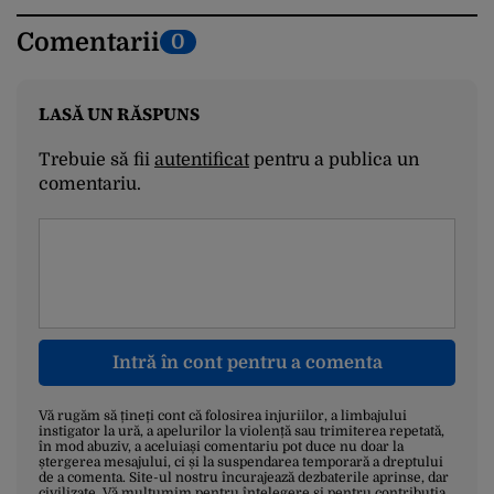
Comentarii
0
LASĂ UN RĂSPUNS
Trebuie să fii
autentificat
pentru a publica un
comentariu.
Intră în cont pentru a comenta
Vă rugăm să țineți cont că folosirea injuriilor, a limbajului
instigator la ură, a apelurilor la violență sau trimiterea repetată,
în mod abuziv, a aceluiași comentariu pot duce nu doar la
ștergerea mesajului, ci și la suspendarea temporară a dreptului
de a comenta. Site-ul nostru încurajează dezbaterile aprinse, dar
civilizate. Vă mulțumim pentru înțelegere și pentru contribuția