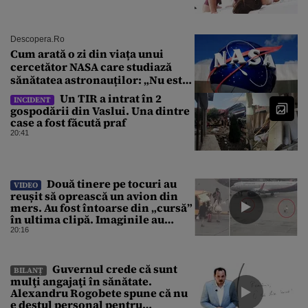
Descopera.ro
Cum arată o zi din viața unui
cercetător NASA care studiază
sănătatea astronauților: „Nu este
o știință complicată”
Un TIR a intrat în 2
INCIDENT
gospodării din Vaslui. Una dintre
case a fost făcută praf
20:41
Două tinere pe tocuri au
VIDEO
reușit să oprească un avion din
mers. Au fost întoarse din „cursă”
în ultima clipă. Imaginile au
devenit virale
20:16
Guvernul crede că sunt
BILANȚ
mulţi angajaţi în sănătate.
Alexandru Rogobete spune că nu
e destul personal pentru