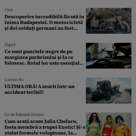
finanțare uriașă
Click
Descoperire incredibilă făcută în
inima Budapestei. O motocicletă
și doi soldați germani au fost
găsiți în Dunăre
Digi24
Ce sunt punctele negre de pe
marginea parbrizului și la ce
folosesc. Rolul lor este esențial
pentru siguranța mașinii
Cancan.ro
ULTIMA ORĂ! A murit într-un
accident teribil!
Ce Se Întâmplă Doctore
Cum arată acum Julia Chelaru,
fosta membră a trupei Exotic! Și-a
etalat formele voluptoase, la