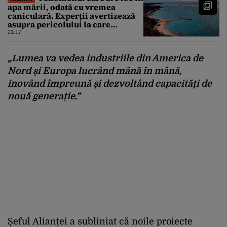
apa mării, odată cu vremea
caniculară. Experții avertizează
asupra pericolului la care
oamenii pot fi expuși
21:17
„Lumea va vedea industriile din America de
Nord și Europa lucrând mână în mână,
inovând împreună și dezvoltând capacități de
nouă generație.”
Șeful Alianței a subliniat că noile proiecte