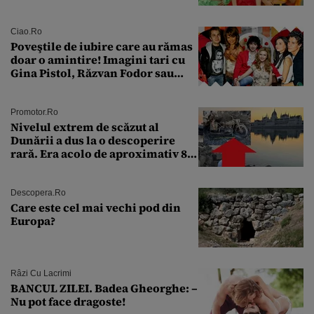
aproape 50 de ani
Ciao.ro
Poveştile de iubire care au rămas
doar o amintire! Imagini tari cu
Gina Pistol, Răzvan Fodor sau
Andra Măruţă şi foştii parteneri
Promotor.ro
Nivelul extrem de scăzut al
Dunării a dus la o descoperire
rară. Era acolo de aproximativ 80
de ani
Descopera.ro
Care este cel mai vechi pod din
Europa?
Râzi Cu Lacrimi
BANCUL ZILEI. Badea Gheorghe: –
Nu pot face dragoste!