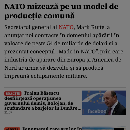
NATO mizează pe un model de
producție comună
Secretarul general al
NATO
, Mark Rutte, a
anunțat noi contracte în domeniul apărării în
valoare de peste 54 de miliarde de dolari și a
prezentat conceptul „Made in NATO”, prin care
industria de apărare din Europa și America de
Nord ar urma să dezvolte și să producă
împreună echipamente militare.
Traian Băsescu
REACȚIE
desființează operațiunea
guvernului demis, Bolojan, de
scufundare a barjelor în Dunăre:
„Este o improvizație”
21:37
Fenomenul care are loc în
ALERTĂ