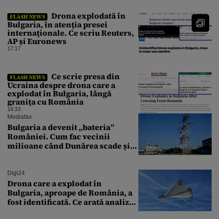
Drona explodată în
FLASH NEWS
Bulgaria, în atenția presei
internaționale. Ce scriu Reuters,
AP și Euronews
17:17
Ce scrie presa din
FLASH NEWS
Ucraina despre drona care a
explodat în Bulgaria, lângă
granița cu România
16:33
Mediafax
Bulgaria a devenit „bateria”
României. Cum fac vecinii
milioane când Dunărea scade și
Cernavodă produce puțin
Digi24
Drona care a explodat în
Bulgaria, aproape de România, a
fost identificată. Ce arată analiza
preliminară a epavei