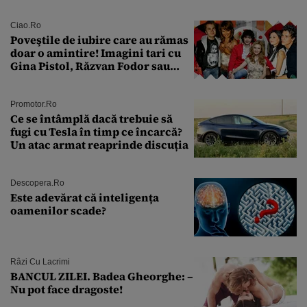
tratament care o să mă ajute să
îmi salvez viața”
Ciao.ro
Poveştile de iubire care au rămas
doar o amintire! Imagini tari cu
Gina Pistol, Răzvan Fodor sau
Andra Măruţă şi foştii parteneri
Promotor.ro
Ce se întâmplă dacă trebuie să
fugi cu Tesla în timp ce încarcă?
Un atac armat reaprinde discuția
Descopera.ro
Este adevărat că inteligența
oamenilor scade?
Râzi Cu Lacrimi
BANCUL ZILEI. Badea Gheorghe: –
Nu pot face dragoste!