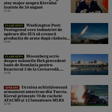
atac major asupra Kievului
înainte de 24 august
15:42
Washington Post:
FLASH NEWS
Pentagonul cere industriei de
apărare din SUA să crească
producția de arme după războiul
cu Iranul
14:55
Bloomberg scrie
FLASH NEWS
despre măsurile fără precedent
luate de România pentru
Reactorul 2 de la Cernavodă.
Operațiunea a mai câștigat nouă
14:08
zile
Ucraina achiziționează
APĂRARE
armament american din Turcia.
Kievul primește 70 de rachete
ATACMS și 12 lansatoare MLRS
12:58