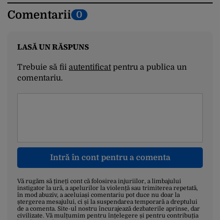
Comentarii
0
LASĂ UN RĂSPUNS
Trebuie să fii
autentificat
pentru a publica un
comentariu.
Intră în cont pentru a comenta
Vă rugăm să țineți cont că folosirea injuriilor, a limbajului
instigator la ură, a apelurilor la violență sau trimiterea repetată,
în mod abuziv, a aceluiași comentariu pot duce nu doar la
ștergerea mesajului, ci și la suspendarea temporară a dreptului
de a comenta. Site-ul nostru încurajează dezbaterile aprinse, dar
civilizate. Vă mulțumim pentru înțelegere și pentru contribuția