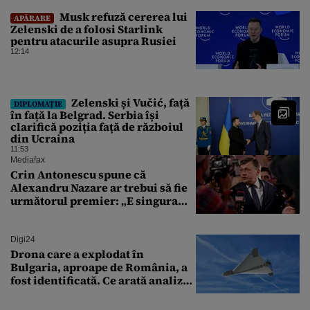
Musk refuză cererea lui
APĂRARE
Zelenski de a folosi Starlink
pentru atacurile asupra Rusiei
12:14
Zelenski și Vučić, față
DIPLOMAȚIE
în față la Belgrad. Serbia își
clarifică poziția față de războiul
din Ucraina
11:53
Mediafax
Crin Antonescu spune că
Alexandru Nazare ar trebui să fie
următorul premier: „E singura
soluție”
Digi24
Drona care a explodat în
Bulgaria, aproape de România, a
fost identificată. Ce arată analiza
preliminară a epavei