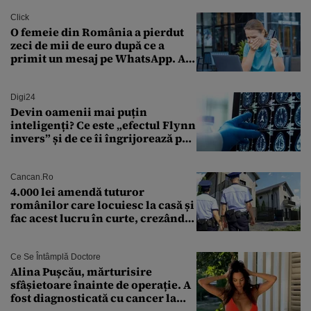
Click
O femeie din România a pierdut
zeci de mii de euro după ce a
primit un mesaj pe WhatsApp. A
crezut că va moșteni 175.000 de
euro din Franța
Digi24
Devin oamenii mai puțin
inteligenți? Ce este „efectul Flynn
invers” și de ce îi îngrijorează pe
cercetători
Cancan.ro
4.000 lei amendă tuturor
românilor care locuiesc la casă și
fac acest lucru în curte, crezând
că nu îi vede nimeni
Ce Se Întâmplă Doctore
Alina Pușcău, mărturisire
sfâșietoare înainte de operație. A
fost diagnosticată cu cancer la
sân în metastază: „Este singurul