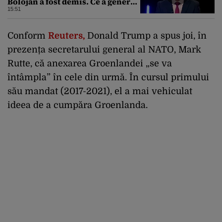
Bolojan a fost demis. Ce a generat
eșecul guvernării
15:51
Conform
Reuters,
Donald Trump a spus joi, în
prezența secretarului general al NATO, Mark
Rutte, că anexarea Groenlandei „se va
întâmpla” în cele din urmă. În cursul primului
său mandat (2017-2021), el a mai vehiculat
ideea de a cumpăra Groenlanda.