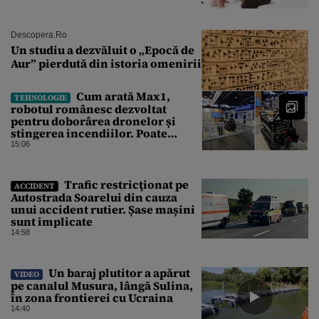
Descopera.ro
Un studiu a dezvăluit o „Epocă de
Aur” pierdută din istoria omenirii
Cum arată Max1,
TEHNOLOGIE
robotul românesc dezvoltat
pentru doborârea dronelor și
stingerea incendiilor. Poate
transporta încărcături de până la
15:06
850 kg
Trafic restricţionat pe
ACCIDENT
Autostrada Soarelui din cauza
unui accident rutier. Șase mașini
sunt implicate
14:58
Un baraj plutitor a apărut
VIDEO
pe canalul Musura, lângă Sulina,
în zona frontierei cu Ucraina
14:40