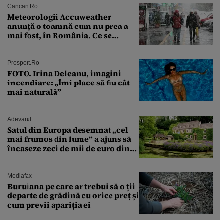
Cancan.ro
Meteorologii Accuweather
anunță o toamnă cum nu prea a
mai fost, în România. Ce se
întâmplă în septembrie,
octombrie și noiembrie 2026, în
București. Pe ce dată ninge
Prosport.ro
FOTO. Irina Deleanu, imagini
incendiare: „Îmi place să fiu cât
mai naturală”
Adevarul
Satul din Europa desemnat „cel
mai frumos din lume” a ajuns să
încaseze zeci de mii de euro din
amenzi pentru parcare. De ce s-au
săturat localnicii de turiști
Mediafax
Buruiana pe care ar trebui să o ții
departe de grădină cu orice preț și
cum previi apariția ei