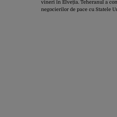
vineri în Elveția. Teheranul a co
negocierilor de pace cu Statele U