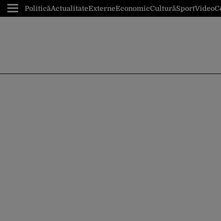
Politică
Actualitate
Externe
Economic
Cultură
Sport
Video
C