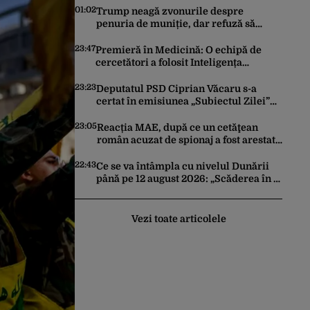
01:02
Trump neagă zvonurile despre
penuria de muniție, dar refuză să
trimită rachete Ucrainei: „Avem și noi
nevoie de rachete”
23:47
Premieră în Medicină: O echipă de
cercetători a folosit Inteligența
Artificială pentru a crea primele
virusuri sintetice la tratarea de E.coli
23:23
Deputatul PSD Ciprian Văcaru s-a
certat în emisiunea „Subiectul Zilei”
cu deputatul USR Cezar Drăgoescu,
deficitul fiind motivul scandalului
23:05
Reacția MAE, după ce un cetăţean
român acuzat de spionaj a fost arestat
în Germania. Complotase cu un
ucrainean ca să asasineze un
22:43
Ce se va întâmpla cu nivelul Dunării
producător de drone
până pe 12 august 2026: „Scăderea în 7
zile este de 10 centimetri”
Vezi toate articolele