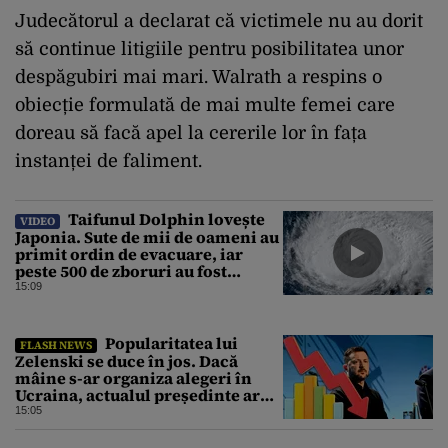
Judecătorul a declarat că victimele nu au dorit
să continue litigiile pentru posibilitatea unor
despăgubiri mai mari. Walrath a respins o
obiecție formulată de mai multe femei care
doreau să facă apel la cererile lor în fața
instanței de faliment.
Taifunul Dolphin lovește
VIDEO
Japonia. Sute de mii de oameni au
primit ordin de evacuare, iar
peste 500 de zboruri au fost
anulate
15:09
Popularitatea lui
FLASH NEWS
Zelenski se duce în jos. Dacă
mâine s-ar organiza alegeri în
Ucraina, actualul președinte ar
pierde categoric în turul al doilea
15:05