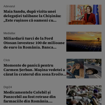
Adevarul
Maia Sandu, după vizita unei
delegației talibane la Chișinău:
„Este rușinos că oameni cu
funcții înalte nu se
documentează”
Mediafax
Miliardarii turci de la Ford
Otosan investesc 100 de milioane
de euro în România. Banca
Transilvania le acordă o
finanțare uriașă
Click
Momente de panică pentru
Carmen Șerban. Mașina vedetei a
căzut în craterul din zona Eroilor:
„M-am speriat foarte tare”
Digi24
Medicamentele Colebil și
Panzcebil au fost retrase din
farmaciile din România.