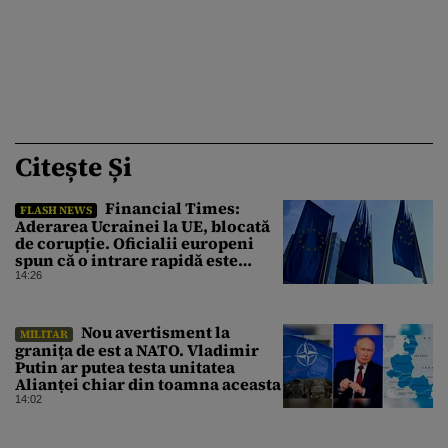
Citește Și
Financial Times:
FLASH NEWS
Aderarea Ucrainei la UE, blocată
de corupție. Oficialii europeni
spun că o intrare rapidă este
imposibilă
14:26
Nou avertisment la
MILITAR
granița de est a NATO. Vladimir
Putin ar putea testa unitatea
Alianței chiar din toamna aceasta
14:02