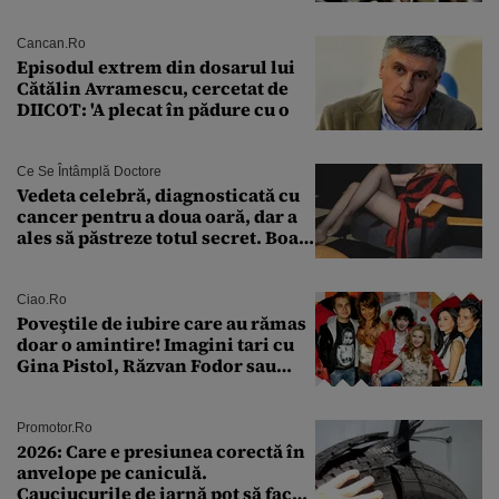
Explicația dată de Agenția
Națională a Medicamentului
Cancan.ro
Episodul extrem din dosarul lui
Cătălin Avramescu, cercetat de
DIICOT: 'A plecat în pădure cu o
Ce Se Întâmplă Doctore
Vedeta celebră, diagnosticată cu
cancer pentru a doua oară, dar a
ales să păstreze totul secret. Boala
a fost descoperită la un control de
rutină
Ciao.ro
Poveştile de iubire care au rămas
doar o amintire! Imagini tari cu
Gina Pistol, Răzvan Fodor sau
Andra Măruţă şi foştii parteneri
Promotor.ro
2026: Care e presiunea corectă în
anvelope pe caniculă.
Cauciucurile de iarnă pot să facă