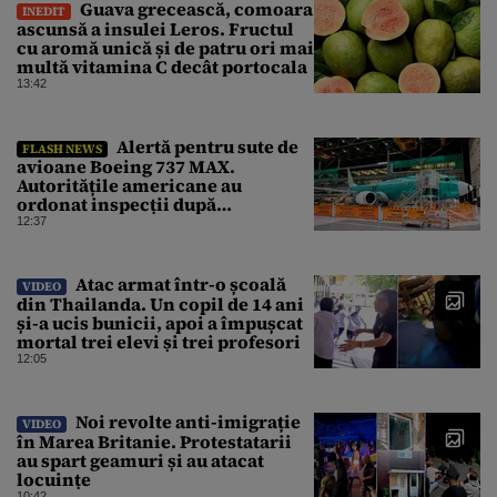
Guava grecească, comoara
INEDIT
ascunsă a insulei Leros. Fructul
cu aromă unică și de patru ori mai
multă vitamina C decât portocala
13:42
Alertă pentru sute de
FLASH NEWS
avioane Boeing 737 MAX.
Autoritățile americane au
ordonat inspecții după
descoperirea unor fisuri în
12:37
structura aeronavelor
Atac armat într-o școală
VIDEO
din Thailanda. Un copil de 14 ani
și-a ucis bunicii, apoi a împușcat
mortal trei elevi și trei profesori
12:05
Noi revolte anti-imigrație
VIDEO
în Marea Britanie. Protestatarii
au spart geamuri și au atacat
locuințe
10:42