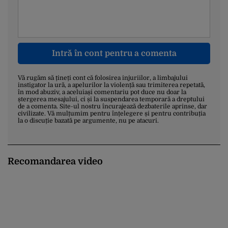
Intră în cont pentru a comenta
Vă rugăm să țineți cont că folosirea injuriilor, a limbajului
instigator la ură, a apelurilor la violență sau trimiterea repetată,
în mod abuziv, a aceluiași comentariu pot duce nu doar la
ștergerea mesajului, ci și la suspendarea temporară a dreptului
de a comenta. Site-ul nostru încurajează dezbaterile aprinse, dar
civilizate. Vă mulțumim pentru înțelegere și pentru contribuția
la o discuție bazată pe argumente, nu pe atacuri.
Recomandarea video