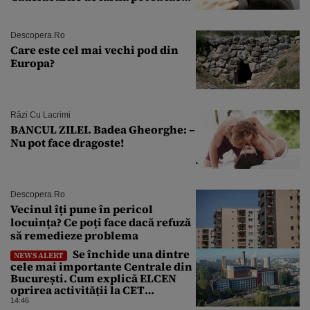
explozie la peste 40°C?
Descopera.ro
Care este cel mai vechi pod din
Europa?
Râzi Cu Lacrimi
BANCUL ZILEI. Badea Gheorghe: –
Nu pot face dragoste!
Descopera.ro
Vecinul îți pune în pericol
locuința? Ce poți face dacă refuză
să remedieze problema
Se închide una dintre
NEWS ALERT
cele mai importante Centrale din
București. Cum explică ELCEN
oprirea activității la CET
Grozăvești
14:46