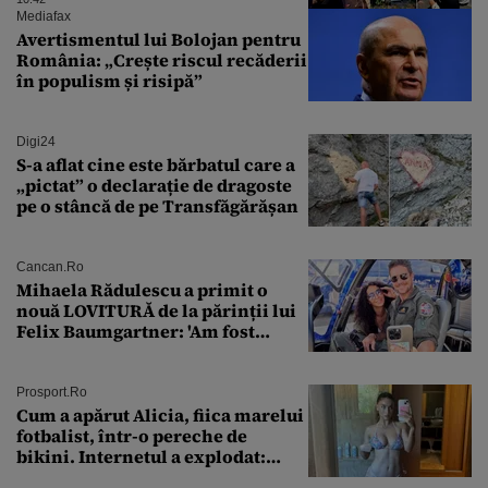
Mediafax
Avertismentul lui Bolojan pentru
România: „Crește riscul recăderii
în populism și risipă”
Digi24
S-a aflat cine este bărbatul care a
„pictat” o declarație de dragoste
pe o stâncă de pe Transfăgărășan
Cancan.ro
Mihaela Rădulescu a primit o
nouă LOVITURĂ de la părinții lui
Felix Baumgartner: 'Am fost
ȘTEARSĂ complet din
Prosport.ro
Cum a apărut Alicia, fiica marelui
fotbalist, într-o pereche de
bikini. Internetul a explodat:
„Zeiță superbă!”