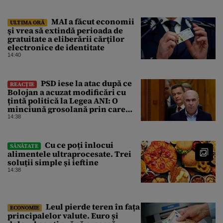
MAI a făcut economii
ULTIMA ORĂ
şi vrea să extindă perioada de
gratuitate a eliberării cărţilor
electronice de identitate
14:40
PSD iese la atac după ce
REACȚIE
Bolojan a acuzat modificări cu
țintă politică la Legea ANI: O
minciună grosolană prin care
încearcă să acopere culpa PNL-
14:38
USR
Cu ce poți înlocui
SĂNĂTATE
alimentele ultraprocesate. Trei
soluții simple și ieftine
14:38
Leul pierde teren în fața
ECONOMIE
principalelor valute. Euro și