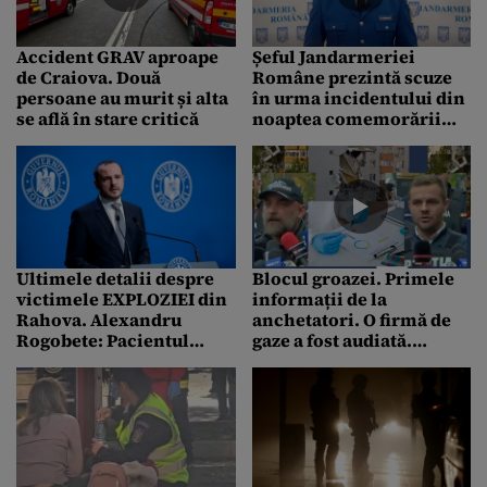
Accident GRAV aproape
Șeful Jandarmeriei
de Craiova. Două
Române prezintă scuze
persoane au murit și alta
în urma incidentului din
se află în stare critică
noaptea comemorării
victimelor de la Colectiv
Ultimele detalii despre
Blocul groazei. Primele
victimele EXPLOZIEI din
informații de la
Rahova. Alexandru
anchetatori. O firmă de
Rogobete: Pacientul
gaze a fost audiată.
transferat la un spital din
Poliția face analize ADN
Austria se va întoarce în
pentru identificarea a
țară
două victime