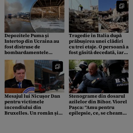
Depozitele Puma și
Tragedie în Italia după
Intertop din Ucraina au
prăbușirea unei clădiri
fost distruse de
cu trei etaje. O persoană a
bombardamentele
fost găsită decedată, iar
rusești de noaptea
alte cinci sunt date
trecută
dispărute
Mesajul lui Nicușor Dan
Stenograme din dosarul
pentru victimele
azilelor din Bihor. Viorel
incendiului din
Pașca: “Amu pentru
Bruxelles. Un român și-a
epilepsie, ce, se cheamă
pierdut viața, iar un altul
ambulanța?!”
este internat în spital