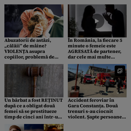
și a luat 7.000 de lei
pentru o „urgență” de
stat
Abuzatorii de astăzi,
În România, la fiecare 5
„călăii” de mâine?
minute o femeie este
VIOLENȚA asupra
AGRESATĂ de partener,
copiilor, problemă de
dar cele mai multe
siguranță națională.
victime refuză ca
Psiholog: „Generații
agresorul să poarte
cresc pe modelul acesta”
brățară de monitorizare
Un bărbat a fost REȚINUT
Accident feroviar în
după ce a obligat două
Gara Constanța. Două
femei să se prostitueze
trenuri s-au ciocnit
timp de cinci ani într-un
violent. Șapte persoane
club privat
au ajuns la spital