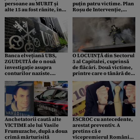
persoane au MURIT și
puțin patru victime. Plan
alte 15 au fost rănite, în
Roșu de Intervenție,
urma impactului dintre
activat
un microbuz și un
autoturism
Banca elvețiană UBS,
O LOCUINȚĂ din Sectorul
ZGUDUITĂ de o nouă
5 al Capitalei, cuprinsă
investigație asupra
de flăcări. Două victime,
conturilor naziste.
printre care o tânără de
Arhivele Credit Suisse,
18 ani, transportate la
luate la puricat /
spital cu arsuri
Despăgubirile sunt
uriașe!
Anchetatorii caută alte
ESCROC cu antecedente,
VICTIME ale lui Vasile
arestat preventiv. A
Frumuzache, după a doua
pretins că e
crimă mărturisită
vicepremierul României