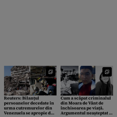
Reuters: Bilanțul
Cum a scăpat criminalul
persoanelor decedate în
din Moara de Vânt de
urma cutremurelor din
închisoarea pe viață.
Venezuela se apropie de
Argumentul neașteptat al