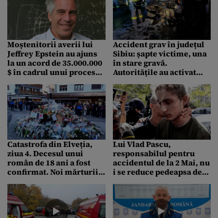
Moștenitorii averii lui
Accident grav în județul
Jeffrey Epstein au ajuns
Sibiu: șapte victime, una
la un acord de 35.000.000
în stare gravă.
$ în cadrul unui proces
Autoritățile au activat
colectiv cu victimele
Planul Roșu de
abuzate
Intervenție
Catastrofa din Elveția,
Lui Vlad Pascu,
ziua 4. Decesul unui
responsabilul pentru
român de 18 ani a fost
accidentul de la 2 Mai, nu
confirmat. Noi mărturii
i se reduce pedeapsa de
șocante. Ce spune o fostă
10 ani de închisoare.
angajată a barului din
ÎCCJ a respins cererile de
stațiune
recurs