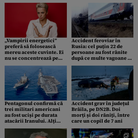
1.500. Salvatorii
judecătorilor
continuă căutările
„Vampirii energetici”
Accident feroviar în
preferă să folosească
Rusia: cel puțin 22 de
mereu aceste cuvinte. Ei
persoane au fost rănite
nu se concentrează pe
după ce multe vagoane au
soluții, ci suferă de
deraiat
victimizare: „Dacă ți-ar fi
păsat…”
Pentagonul confirmă că
Accident grav în județul
trei militari americani
Brăila, pe DN2B. Doi
au fost uciși pe durata
morți și doi răniți, între
atacării Iranului. Alți
care un copil de 7 ani
cinci militari au fost
răniți