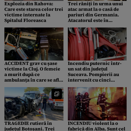
Explozia din Rahova:
Trei răniți în urma unui
Care este starea celor trei
atac armat la o casă de
victime internate la
pariuri din Germania.
Spitalul Floreasca
Atacatorul este în
libertate
ACCIDENT grav cu șase
Incendiu puternic într-
victime la Cluj. O femeie
un sat din județul
a murit după ce
Suceava. Pompierii au
ambulanța în care se afla
intervenit cu cinci
s-a ciocnit violent cu un
autospeciale
autoturism pe DN1
TRAGEDIE rutieră în
INCENDIU violent la o
județul Botoșani. Trei
fabrică din Alba. Sunt cel