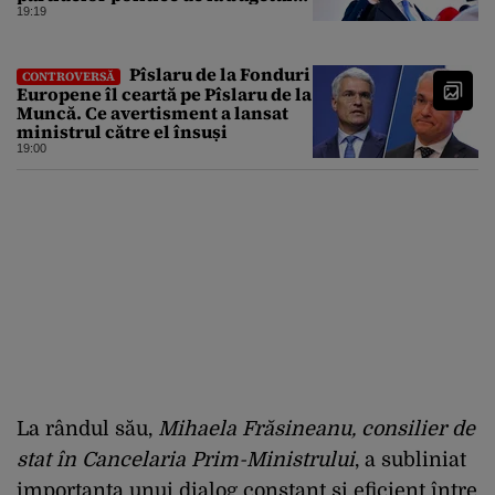
de stat
19:19
Pîslaru de la Fonduri
CONTROVERSĂ
Europene îl ceartă pe Pîslaru de la
Muncă. Ce avertisment a lansat
ministrul către el însuși
19:00
La rândul său,
Mihaela Frăsineanu, consilier de
stat în Cancelaria Prim-Ministrului
, a subliniat
importanța unui dialog constant și eficient între