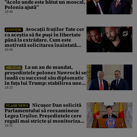
”Acolo unde este bătut un moscal,
Polonia ajută”
18:46
Avocații fraților Tate cer
JUSTIȚIE
ca aceștia să fie puși în libertate
până la extrădare. Cum este
motivată solicitarea înaintată
instanței
18:46
La un an de mandat,
MILITAR
președintele polonez Nawrocki se
laudă cu succesul său diplomatic
în fața lui Trump: stabilirea unei
prezențe americane permanente
18:15
Nicuşor Dan solicită
FLASH NEWS
Parlamentului să reexamineze
Legea Urşilor. Președintele cere
reguli mai stricte și monitorizare
în timp real
18:11