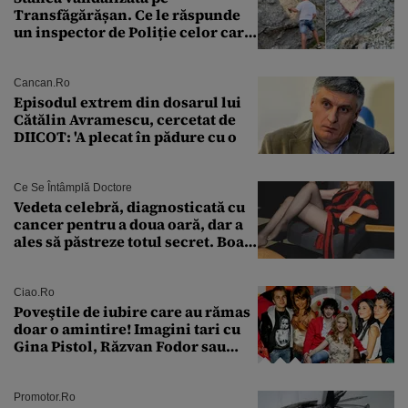
Transfăgărășan. Ce le răspunde
un inspector de Poliție celor care
întreabă: „Dar ce a făcut?”
Cancan.ro
Episodul extrem din dosarul lui
Cătălin Avramescu, cercetat de
DIICOT: 'A plecat în pădure cu o
Ce Se Întâmplă Doctore
Vedeta celebră, diagnosticată cu
cancer pentru a doua oară, dar a
ales să păstreze totul secret. Boala
a fost descoperită la un control de
rutină
Ciao.ro
Poveştile de iubire care au rămas
doar o amintire! Imagini tari cu
Gina Pistol, Răzvan Fodor sau
Andra Măruţă şi foştii parteneri
Promotor.ro