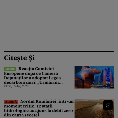
Citește Și
Reacția Comisiei
MEDIU
Europene după ce Camera
Deputaților a adoptat Legea
decarbonizării: „Urmărim
evoluția”
21:58, 05 Aug 2026
Nordul României, într-un
ALERTĂ
moment critic. 12 stații
hidrologice au ajuns la debit zero
din cauza secetei