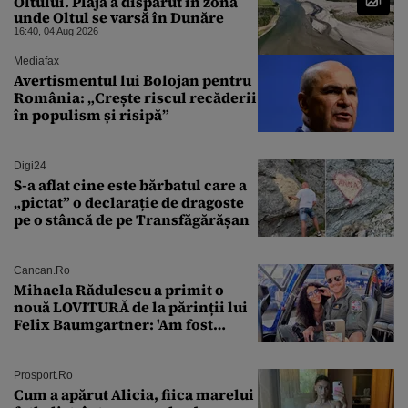
Oltului. Plaja a dispărut în zona
unde Oltul se varsă în Dunăre
16:40, 04 Aug 2026
Mediafax
Avertismentul lui Bolojan pentru
România: „Crește riscul recăderii
în populism și risipă”
Digi24
S-a aflat cine este bărbatul care a
„pictat” o declarație de dragoste
pe o stâncă de pe Transfăgărășan
Cancan.ro
Mihaela Rădulescu a primit o
nouă LOVITURĂ de la părinții lui
Felix Baumgartner: 'Am fost
ȘTEARSĂ complet din
Prosport.ro
Cum a apărut Alicia, fiica marelui