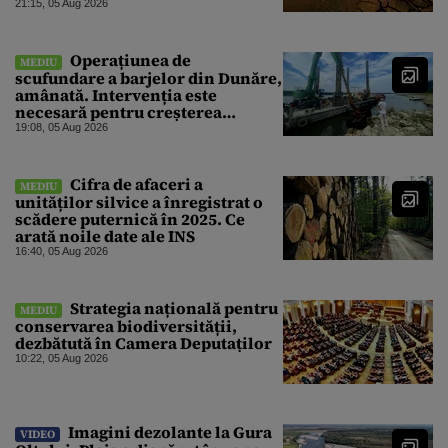
21:15, 05 Aug 2026
Operațiunea de
MEDIU
scufundare a barjelor din Dunăre,
amânată. Intervenția este
necesară pentru creșterea
debitului spre Centrala de la
19:08, 05 Aug 2026
Cernavodă
Cifra de afaceri a
MEDIU
unităților silvice a înregistrat o
scădere puternică în 2025. Ce
arată noile date ale INS
16:40, 05 Aug 2026
Strategia națională pentru
MEDIU
conservarea biodiversității,
dezbătută în Camera Deputaților
10:22, 05 Aug 2026
Imagini dezolante la Gura
VIDEO