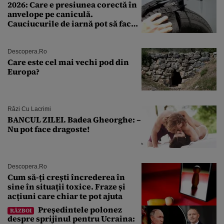
2026: Care e presiunea corectă în
anvelope pe caniculă.
Cauciucurile de iarnă pot să facă
explozie la peste 40°C?
Descopera.ro
Care este cel mai vechi pod din
Europa?
Râzi Cu Lacrimi
BANCUL ZILEI. Badea Gheorghe: –
Nu pot face dragoste!
Descopera.ro
Cum să-ți crești încrederea în
sine în situații toxice. Fraze și
acțiuni care chiar te pot ajuta
Președintele polonez
RĂZBOI
despre sprijinul pentru Ucraina: