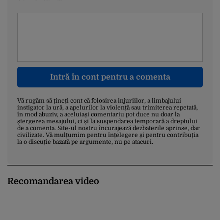
Intră în cont pentru a comenta
Vă rugăm să țineți cont că folosirea injuriilor, a limbajului
instigator la ură, a apelurilor la violență sau trimiterea repetată,
în mod abuziv, a aceluiași comentariu pot duce nu doar la
ștergerea mesajului, ci și la suspendarea temporară a dreptului
de a comenta. Site-ul nostru încurajează dezbaterile aprinse, dar
civilizate. Vă mulțumim pentru înțelegere și pentru contribuția
la o discuție bazată pe argumente, nu pe atacuri.
Recomandarea video