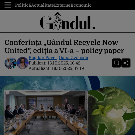
Politică
Actualitate
Externe
Economic
Conferința „Gândul Recycle Now
United”, ediția a VI-a – policy paper
Bogdan Pavel
,
Oana Zvobodă
Publicat:
16.10.2025, 16:42
Actualizat:
16.10.2025, 17:19