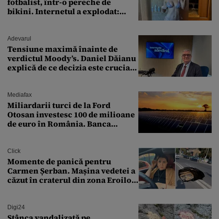
fotbalist, într-o pereche de
bikini. Internetul a explodat:
„Zeiță superbă!”
Adevarul
Tensiune maximă înainte de
verdictul Moody’s. Daniel Dăianu
explică de ce decizia este crucială
pentru economia României
Mediafax
Miliardarii turci de la Ford
Otosan investesc 100 de milioane
de euro în România. Banca
Transilvania le acordă o
finanțare uriașă
Click
Momente de panică pentru
Carmen Șerban. Mașina vedetei a
căzut în craterul din zona Eroilor:
„M-am speriat foarte tare”
Digi24
Stânca vandalizată pe