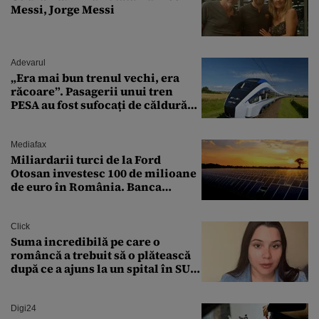
Messi, Jorge Messi
Adevarul
„Era mai bun trenul vechi, era
răcoare”. Pasagerii unui tren
PESA au fost sufocați de căldură
pe ruta București-Constanța
Mediafax
Miliardarii turci de la Ford
Otosan investesc 100 de milioane
de euro în România. Banca
Transilvania le acordă o
finanțare uriașă
Click
Suma incredibilă pe care o
româncă a trebuit să o plătească
după ce a ajuns la un spital în SUA:
„Asta este America”
Digi24