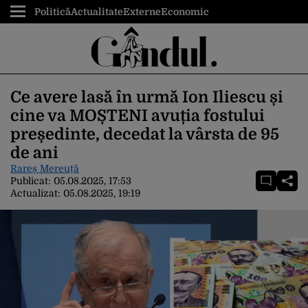
Politică
Actualitate
Externe
Economic
Ce avere lasă în urmă Ion Iliescu și
cine va MOȘTENI avuția fostului
președinte, decedat la vârsta de 95
de ani
Rareș Mereuță
Publicat:
05.08.2025, 17:53
Actualizat:
05.08.2025, 19:19