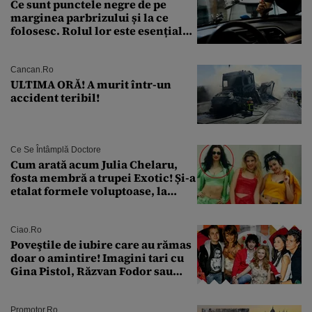
Ce sunt punctele negre de pe
marginea parbrizului și la ce
folosesc. Rolul lor este esențial
pentru siguranța mașinii
Cancan.ro
ULTIMA ORĂ! A murit într-un
accident teribil!
Ce Se Întâmplă Doctore
Cum arată acum Julia Chelaru,
fosta membră a trupei Exotic! Și-a
etalat formele voluptoase, la
aproape 50 de ani
Ciao.ro
Poveştile de iubire care au rămas
doar o amintire! Imagini tari cu
Gina Pistol, Răzvan Fodor sau
Andra Măruţă şi foştii parteneri
Promotor.ro