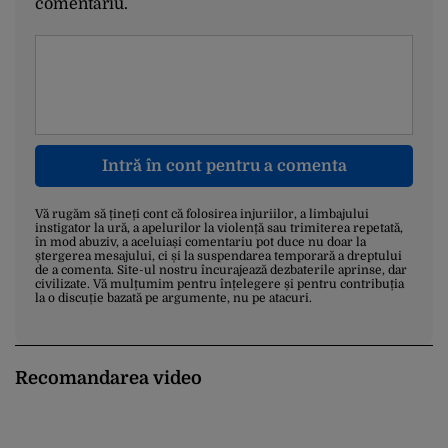
comentariu.
Intră în cont pentru a comenta
Vă rugăm să țineți cont că folosirea injuriilor, a limbajului
instigator la ură, a apelurilor la violență sau trimiterea repetată,
în mod abuziv, a aceluiași comentariu pot duce nu doar la
ștergerea mesajului, ci și la suspendarea temporară a dreptului
de a comenta. Site-ul nostru încurajează dezbaterile aprinse, dar
civilizate. Vă mulțumim pentru înțelegere și pentru contribuția
la o discuție bazată pe argumente, nu pe atacuri.
Recomandarea video