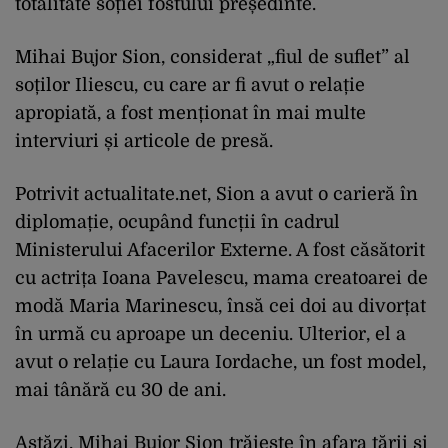
totalitate soției fostului președinte.
Mihai Bujor Sion, considerat „fiul de suflet” al
soților Iliescu, cu care ar fi avut o relație
apropiată, a fost menționat în mai multe
interviuri și articole de presă.
Potrivit actualitate.net, Sion a avut o carieră în
diplomație, ocupând funcții în cadrul
Ministerului Afacerilor Externe. A fost căsătorit
cu actrița Ioana Pavelescu, mama creatoarei de
modă Maria Marinescu, însă cei doi au divorțat
în urmă cu aproape un deceniu. Ulterior, el a
avut o relație cu Laura Iordache, un fost model,
mai tânără cu 30 de ani.
Astăzi, Mihai Bujor Sion trăiește în afara țării și