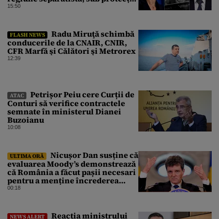
Rusiei
15:50
Radu Miruţă schimbă
FLASH NEWS
conducerile de la CNAIR, CNIR,
CFR Marfă şi Călători şi Metrorex
12:39
Petrișor Peiu cere Curții de
ATAC
Conturi să verifice contractele
semnate în ministerul Dianei
Buzoianu
10:08
Nicușor Dan susține că
ULTIMA ORĂ
evaluarea Moody’s demonstrează
că România a făcut pașii necesari
pentru a menține încrederea
investitorilor: „Totuși,
00:18
perspectiva rămâne rezervată”
Reacția ministrului
NEWS ALERT