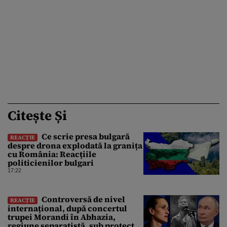
Citește Și
Ce scrie presa bulgară
REACȚIE
despre drona explodată la granița
cu România: Reacțiile
politicienilor bulgari
17:22
Controversă de nivel
REACȚIE
internațional, după concertul
trupei Morandi în Abhazia,
regiune separatistă, sub protecția