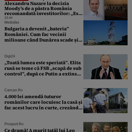
Alexandru Nazare la decizia
Moody’s de a păstra România
recomandată investitorilor: „Este
un răgaz, dar în niciun caz un
23:44
motiv de relaxare”
Mediafax
Bulgaria a devenit „bateria”
României. Cum fac vecinii
milioane când Dunărea scade și
Cernavodă produce puțin
Digi24
„Toată lumea este speriată”. Elita
rusă se teme că FSB „scapă de sub
control”, după ce Putin a extins
puterea serviciului
Cancan.ro
4.000 lei amendă tuturor
românilor care locuiesc la casă și
fac acest lucru în curte, crezând
că nu îi vede nimeni
Prosport.ro
Ce dramă! A murit tatăl lui Leo