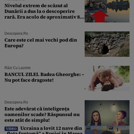
Nivelul extrem de scăzut al
Dunării a dus la o descoperire
rară. Era acolo de aproximativ 80
de ani
Descopera.ro
Care este cel mai vechi pod din
Europa?
Râzi Cu Lacrimi
BANCUL ZILEI. Badea Gheorghe: –
Nu pot face dragoste!
Descopera.ro
Este adevărat că inteligența
oamenilor scade? Răspunsul nu
este atât de simplu!
Ucraina a lovit 12 nave din
VIDEO
„flota fantomă” a Rusiei în Marea