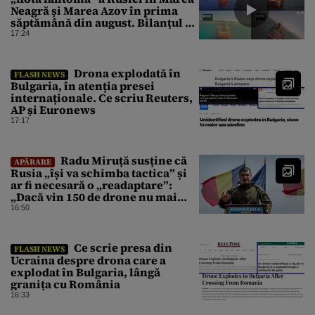
Neagră și Marea Azov în prima
săptămână din august. Bilanțul a
ajuns la 218
17:24
Drona explodată în
FLASH NEWS
Bulgaria, în atenția presei
internaționale. Ce scriu Reuters,
AP și Euronews
17:17
Radu Miruță susține că
APĂRARE
Rusia „își va schimba tactica” și
ar fi necesară o „readaptare”:
„Dacă vin 150 de drone nu mai
suntem pe timp de pace”
16:50
Ce scrie presa din
FLASH NEWS
Ucraina despre drona care a
explodat în Bulgaria, lângă
granița cu România
16:33