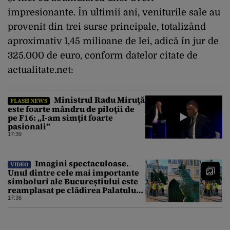
impresionante. În ultimii ani, veniturile sale au
provenit din trei surse principale, totalizând
aproximativ 1,45 milioane de lei, adică în jur de
325.000 de euro, conform datelor citate de
actualitate.net:
Ministrul Radu Miruţă
FLASH NEWS
este foarte mândru de piloţii de
pe F16: „I-am simţit foarte
pasionali”
17:39
Imagini spectaculoase.
VIDEO
Unul dintre cele mai importante
simboluri ale Bucureștiului este
reamplasat pe clădirea Palatului
Universității
17:36