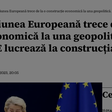
a Europeană trece de la o construcție economică la una geopolitică. Prof. Bărbulesc
unea Europeană trece d
onomică la una geopolit
 lucrează la construcț
.2023, 20:05
Ce
15:24
A