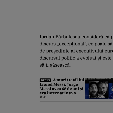
Iordan Bărbulescu consideră că 
discurs „excepțional”, ce poate să 
de președinte al executivului eur
discursul politic a evoluat și est
să îl găsească.
A murit tatăl lui
DECES
Lionel Messi. Jorge
Messi avea 68 de ani și
era internat într-o
clinică din Argentina
15:24