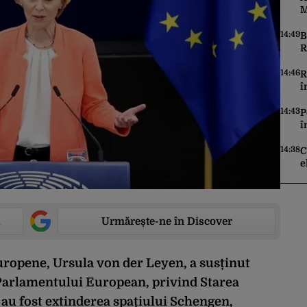
M
î
14:49
B
R
K
f
14:46
R
î
a
14:43
P
î
e
T
14:38
C
e
t
p
Urmărește-ne în Discover
uropene, Ursula von der Leyen, a susținut
a Parlamentului European, privind Starea
 au fost extinderea spațiului Schengen,