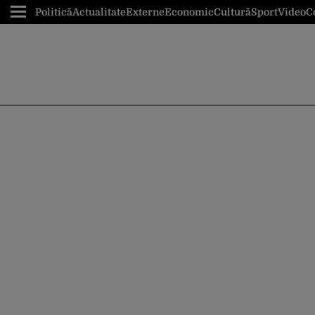
Politică
Actualitate
Externe
Economic
Cultură
Sport
Video
C