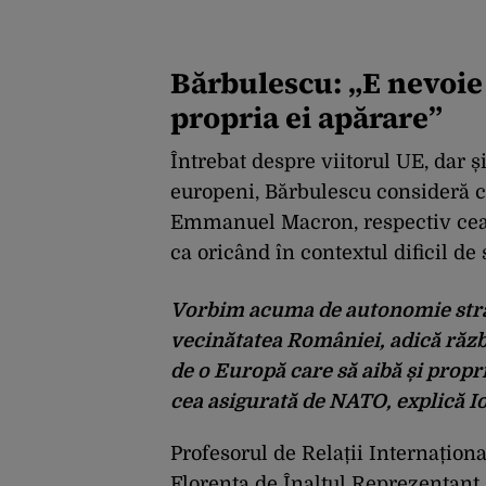
Bărbulescu: „E nevoie 
propria ei apărare”
Întrebat despre viitorul UE, dar și
europeni, Bărbulescu consideră că
Emmanuel Macron, respectiv cea
ca oricând în contextul dificil de 
V
orbim
acuma
de
autonomie
str
vecinătatea României, adică războ
de o Europă care să aibă și prop
cea asigurată de NATO, explică I
Profesorul de Relații Internaționa
Florența de Înaltul Reprezentant 