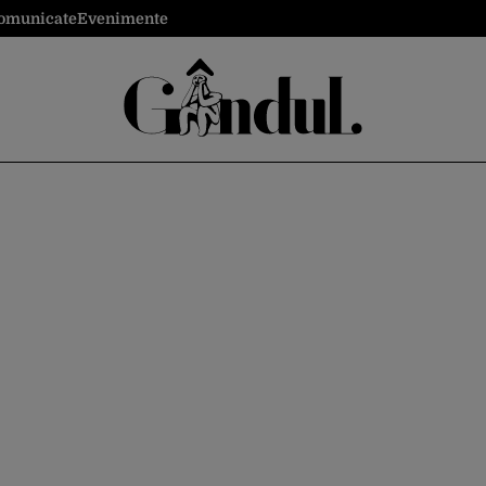
omunicate
Evenimente