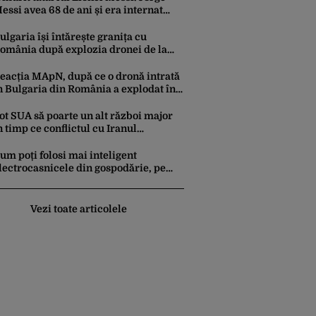
essi avea 68 de ani și era internat
ntr-o clinică din Argentina
ulgaria își întărește granița cu
omânia după explozia dronei de la
ardam. Forțe antidrone, mutate de la
rontiera cu Turcia
eacția MApN, după ce o dronă intrată
n Bulgaria din România a explodat în
propierea graniței
ot SUA să poarte un alt război major
n timp ce conflictul cu Iranul
puizează stocurile de rachete Patriot,
HAAD și Tomahawk?
um poți folosi mai inteligent
lectrocasnicele din gospodărie, pe
imp de vară. Ponturi pentru a le
relungi durata de viață
Vezi toate articolele