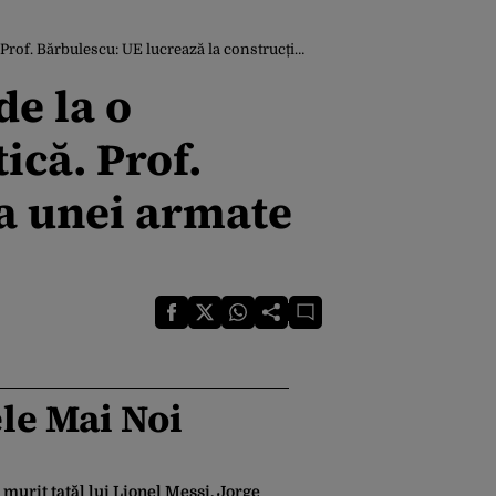
u: UE lucrează la construcția unei armate europene
e la o
ică. Prof.
ia unei armate
le Mai Noi
 murit tatăl lui Lionel Messi. Jorge