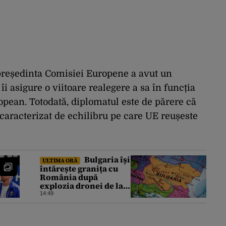
președinta Comisiei Europene a avut un
îi asigure o viitoare realegere a sa în funcția
opean. Totodată, diplomatul este de părere că
e caracterizat de echilibru pe care UE reușeste
Bulgaria își
ULTIMA ORĂ
întărește granița cu
România după
explozia dronei de la
Kardam. Forțe
14:49
antidrone, mutate de
la frontiera cu Turcia