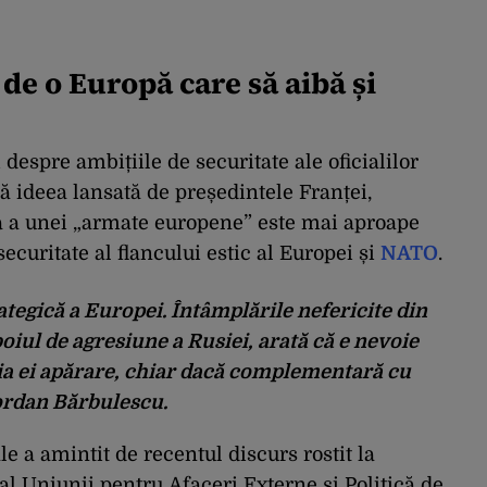
de o Europă care să aibă și
 despre ambițiile de securitate ale oficialilor
 ideea lansată de președintele Franței,
 a unei „armate europene” este mai aproape
securitate al flancului estic al Europei și
NATO
.
ategică
a
Europei.
Întâmplările nefericite din
iul de agresiune a Rusiei, arată că e nevoie
ria ei apărare, chiar dacă complementară cu
ordan Bărbulescu.
le a amintit de recentul discurs rostit la
al Uniunii pentru Afaceri Externe și Politică de