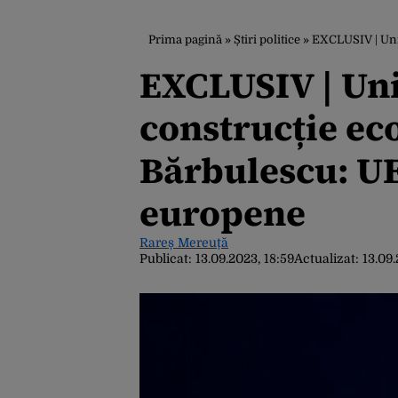
Prima pagină
»
Știri politice
»
EXCLUSIV | Uniune
EXCLUSIV | Uni
construcție ec
Bărbulescu: UE
europene
Rareș Mereuță
Publicat:
13.09.2023, 18:59
Actualizat:
13.09