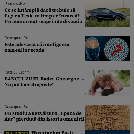
Promotor.ro
Ce se întâmplă dacă trebuie să
fugi cu Tesla în timp ce încarcă?
Un atac armat reaprinde discuția
Descopera.ro
Este adevărat că inteligența
oamenilor scade?
Râzi Cu Lacrimi
BANCUL ZILEI. Badea Gheorghe: –
Nu pot face dragoste!
Descopera.ro
Un studiu a dezvăluit o „Epocă de
Aur” pierdută din istoria omenirii
Washington Post:
FLASH NEWS