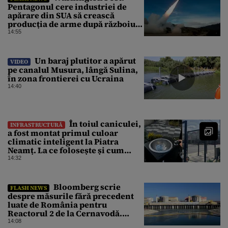
Pentagonul cere industriei de
apărare din SUA să crească
producția de arme după războiul
cu Iranul
14:55
Un baraj plutitor a apărut
VIDEO
pe canalul Musura, lângă Sulina,
în zona frontierei cu Ucraina
14:40
În toiul caniculei,
INFRASTRUCTURĂ
a fost montat primul culoar
climatic inteligent la Piatra
Neamț. La ce folosește și cum
arată
14:32
Bloomberg scrie
FLASH NEWS
despre măsurile fără precedent
luate de România pentru
Reactorul 2 de la Cernavodă.
Operațiunea a mai câștigat nouă
14:08