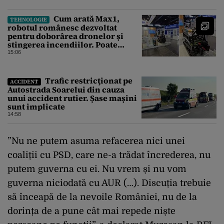
Cum arată Max1,
TEHNOLOGIE
robotul românesc dezvoltat
pentru doborârea dronelor și
stingerea incendiilor. Poate
transporta încărcături de până la
15:06
850 kg
Trafic restricţionat pe
ACCIDENT
Autostrada Soarelui din cauza
unui accident rutier. Șase mașini
sunt implicate
14:58
”Nu ne putem asuma refacerea nici unei
coaliții cu PSD, care ne-a trădat încrederea, nu
putem guverna cu ei. Nu vrem și nu vom
guverna niciodată cu AUR (…). Discuția trebuie
să înceapă de la nevoile României, nu de la
dorința de a pune cât mai repede niște