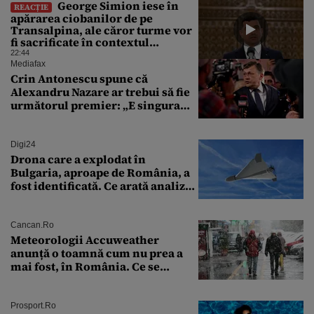
George Simion iese în
REACȚIE
apărarea ciobanilor de pe
Transalpina, ale căror turme vor
fi sacrificate în contextul
focarului de variolă ovină
22:44
Mediafax
Crin Antonescu spune că
Alexandru Nazare ar trebui să fie
următorul premier: „E singura
soluție”
Digi24
Drona care a explodat în
Bulgaria, aproape de România, a
fost identificată. Ce arată analiza
preliminară a epavei
Cancan.ro
Meteorologii Accuweather
anunță o toamnă cum nu prea a
mai fost, în România. Ce se
întâmplă în septembrie,
octombrie și noiembrie 2026, în
București. Pe ce dată ninge
Prosport.ro