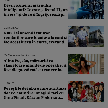
Devin oamenii mai puțin
inteligenți? Ce este „efectul Flynn
invers” și de ce îi îngrijorează pe
cercetători
Cancan.ro
4.000 lei amendă tuturor
românilor care locuiesc la casă și
fac acest lucru în curte, crezând
că nu îi vede nimeni
Ce Se Întâmplă Doctore
Alina Pușcău, mărturisire
sfâșietoare înainte de operație. A
fost diagnosticată cu cancer la
sân în metastază: „Este singurul
tratament care o să mă ajute să
îmi salvez viața”
Ciao.ro
Poveştile de iubire care au rămas
doar o amintire! Imagini tari cu
Gina Pistol, Răzvan Fodor sau
Andra Măruţă şi foştii parteneri