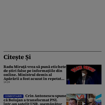
Citește Și
Radu Miruţă vrea să pună etichete
de știri false pe informațiile din
online. Ministrul demis al
Apărării a fost acuzat în repetate
rânduri că răspândeşte el însuși
14:24
dezinformări. Gândul trece în
revistă derapajele oficialului
Crin Antonescu spune
COMENTARIU
că Bolojan a transformat PNL
într-un satelit USR, asemănător