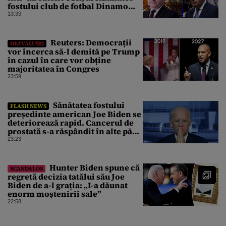
fostului club de fotbal Dinamo
Victoria, care a aparținut Miliției
13:33
Reuters: Democrații
DEZVĂLUIRI
vor încerca să-l demită pe Trump
în cazul în care vor obține
majoritatea în Congres
23:59
Sănătatea fostului
FLASH NEWS
președinte american Joe Biden se
deteriorează rapid. Cancerul de
prostată s-a răspândit în alte părți
ale corpului
23:23
Hunter Biden spune că
SCANDALOS
regretă decizia tatălui său Joe
Biden de a-l grația: „I-a dăunat
enorm moștenirii sale”
22:58