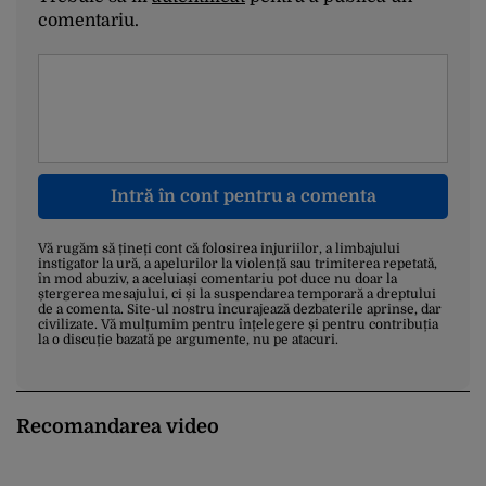
comentariu.
Intră în cont pentru a comenta
Vă rugăm să țineți cont că folosirea injuriilor, a limbajului
instigator la ură, a apelurilor la violență sau trimiterea repetată,
în mod abuziv, a aceluiași comentariu pot duce nu doar la
ștergerea mesajului, ci și la suspendarea temporară a dreptului
de a comenta. Site-ul nostru încurajează dezbaterile aprinse, dar
civilizate. Vă mulțumim pentru înțelegere și pentru contribuția
la o discuție bazată pe argumente, nu pe atacuri.
Recomandarea video