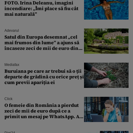
FOTO. Irina Deleanu, imagini
incendiare: „Îmi place să fiu cât
mai naturală”
Adevarul
Satul din Europa desemnat „cel
mai frumos din lume” a ajuns să
încaseze zeci de mii de euro din
amenzi pentru parcare. De ce s-au
săturat localnicii de turiști
Mediafax
Buruiana pe care ar trebui să o ții
departe de grădină cu orice preț și
cum previi apariția ei
Click
O femeie din România a pierdut
zeci de mii de euro după ce a
primit un mesaj pe WhatsApp. A
crezut că va moșteni 175.000 de
euro din Franța
Digi24