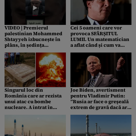
VIDEO | Premierul
Cei 5 oameni care vor
palestinian Mohammed
provoca SFÂRȘITUL
Shtayyeh izbucnește în
LUMII. Un matematician
plâns, în ședința
a aflat când și cum va
cabinetului
avea loc Apocalipsa, de
fapt
Singurul loc din
Joe Biden, avertisment
România care ar rezista
pentru Vladimir Putin:
unui atac cu bombe
”Rusia ar face o greşeală
nucleare. A intrat în
extrem de gravă dacă ar
vizorul NASA
folosi o armă nucleară”