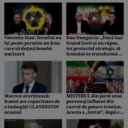
Israelului, care este țară
capabilități balistice cu
nucleară chiar dacă nu a
care să își distrugă
recunoscut în mod
vecinii
oficial”
Valentin Stan: Israelul nu
Dan Dungaciu: „Dacă lași
își poate permite un Iran
Iranul lovit și nu răpus,
care să dețină bombă
tot proiectul strategic al
nucleară
Iranului se transformă în
construierea armei
nucleare”
Macron avertizează:
MISTERUL din jurul unui
Iranul are capacitatea de
personaj influent din
a îmbogăți CLANDESTIN
cercul de putere iranian.
uraniul
Acesta a „înviat”, după ce
fusese declarat mort: „
Jocul nu s-a terminat”