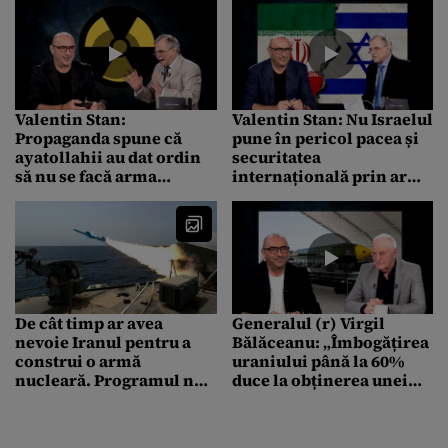
Valentin Stan:
Valentin Stan: Nu Israelul
Propaganda spune că
pune în pericol pacea și
ayatollahii au dat ordin
securitatea
să nu se facă arma
internațională prin arma
nucleară, dar iranienii
nucleară, ci Iranul face
au început-o pentru că
asta
sunt oameni practici
De cât timp ar avea
Generalul (r) Virgil
nevoie Iranul pentru a
Bălăceanu: „Îmbogățirea
construi o armă
uraniului până la 60%
nucleară. Programul nu
duce la obținerea unei
s-a modificat nici după
bombe nucleare cu
cele două luni de război
repeziciune”
cu SUA și Israel