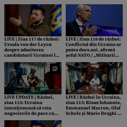
rănite, în urma unui atac
Muratov, vândut la
rus în regiunea Harkov
licitație cu 103,5
milioane de dolari/ Banii
vor ajunge la copiii
refugiați din Ucraina
LIVE | Ziua 117 de război:
LIVE | Ziua 116 de război:
Ursula von der Leyen
Conflictul din Ucraina ar
despre admiterea
putea dura ani, afirmă
candidaturii Ucrainei la
șeful NATO / „Militarii
UE: „O decizie istorică.
trebuie să se pregătească
Cred cu tărie că vom
să lupte din nou în
obține o decizie pozitivă”
Europa”, spune noul șef
/ Volodimir Zelenski
al Armatei britanice
afirmă că atacurile
Rusiei se vor intensifica
odată cu summitul UE:
LIVE UPDATE | Război,
LIVE | Război în Ucraina,
„Suntem pregătiți”
ziua 115: Ucraina
ziua 113: Klaus Iohannis,
intenţionează să reia
Emmanuel Macron, Olaf
negocierile de pace cu
Scholz și Mario Draghi au
Rusia până la sfârşitul lui
ajuns la Kiev /
august / Armata rusă şi-a
Președintele României,