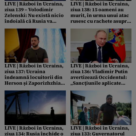
LIVE | Război în Ucraina,
LIVE | Război în Ucraina,
ziua 139 – Volodimir
ziua 138: 15 oameni au
Zelenski: Nu există nicio
murit, în urma unui atac
îndoială că Rusia va
rusesc cu rachete asupra
încerca să oprească
unui bloc de
furnizarea de gaze către
apartamente din estul
Europa
Ucrainei / Zelenski spune
că „pedeapsa este
inevitabilă pentru
fiecare ucigaș rus” /
Locuitorilor din Herson
LIVE | Război în Ucraina,
LIVE | Război în Ucraina,
și Zaporizhzhia li se cere
ziua 137: Ucraina
ziua 136: Vladimir Putin
să evacueze zona
îndeamnă locuitorii din
avertizează Occidentul:
Herson și Zaporizhzhia
„Sancţiunile aplicate
să evacueze zona:
Rusiei pot duce la
„Urmează o bătălie
consecinţe grave, chiar
uriașă”/ Volodimir
catastrofale, pe piaţa
Zelenski cere
mondială a energiei”
Occidentului arme
„moderne puternice și de
înaltă precizie”
LIVE | Război în Ucraina,
LIVE | Război în Ucraina,
ziua 134: Rusia închide o
ziua 133: Guvernatorul