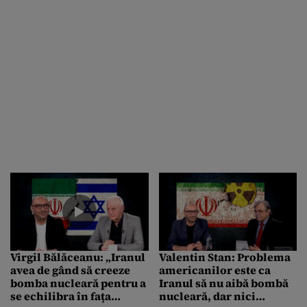
Virgil Bălăceanu: „Iranul
Valentin Stan: Problema
avea de gând să creeze
americanilor este ca
bomba nucleară pentru a
Iranul să nu aibă bombă
se echilibra în fața
nucleară, dar nici