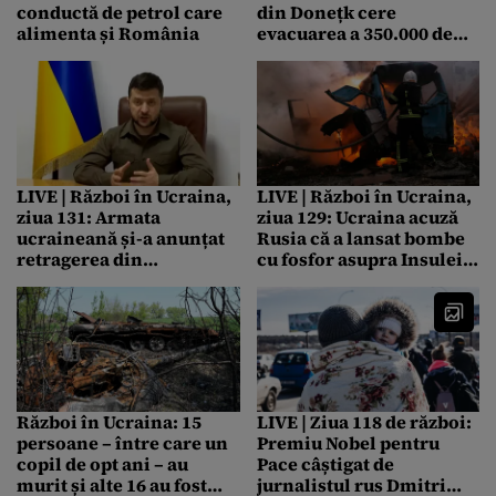
conductă de petrol care
din Donețk cere
alimenta și România
evacuarea a 350.000 de
civili: „Destinul întregii
țări va fi decis de
regiunea Donețk”
LIVE | Război în Ucraina,
LIVE | Război în Ucraina,
ziua 131: Armata
ziua 129: Ucraina acuză
ucraineană și-a anunțat
Rusia că a lansat bombe
retragerea din
cu fosfor asupra Insulei
Lysychansk, ultimul oraș
Şerpilor / Explozii
pe care încă îl controla
puternice în orașul
în regiunea Lugansk
ucrainean Mykolaiv /
/ Rusia spune că are
SUA trimite un nou
controlul total în zonă /
pachet de ajutor Ucrainei
Volodimir Zelenski:
Ucraina nu renunță la
Război în Ucraina: 15
LIVE | Ziua 118 de război:
nimic și se va întoarce
persoane – între care un
Premiu Nobel pentru
copil de opt ani – au
Pace câștigat de
murit și alte 16 au fost
jurnalistul rus Dmitri