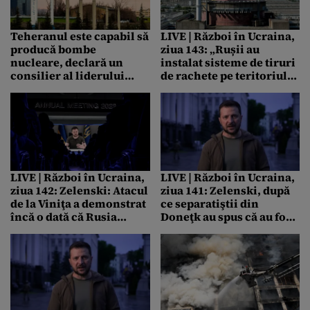
Teheranul este capabil să
LIVE | Război în Ucraina,
producă bombe
ziua 143: „Rușii au
nucleare, declară un
instalat sisteme de tiruri
consilier al liderului
de rachete pe teritoriul
iranian
centralei nucleare
Zaporojie şi de acolo
lovesc”, spun oficiali
ucraineni
LIVE | Război în Ucraina,
LIVE | Război în Ucraina,
ziua 142: Zelenski: Atacul
ziua 141: Zelenski, după
de la Viniţa a demonstrat
ce separatiştii din
încă o dată că Rusia
Doneţk au spus că au fost
trebuie recunoscută ca
recunoscuţi ca „stat” de
stat terorist / 23 de
Coreea de Nord: „Vom
persoane – între care 3
reacţiona foarte dur la
copii – au murit
toate nivelurile”