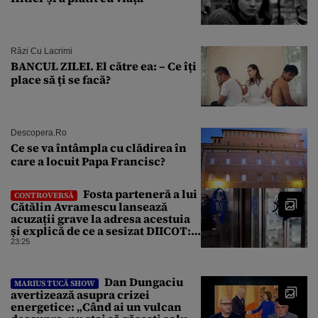
Râzi Cu Lacrimi
BANCUL ZILEI. El către ea: – Ce îți
place să ți se facă?
Descopera.ro
Ce se va întâmpla cu clădirea în
care a locuit Papa Francisc?
Fosta parteneră a lui
CONTROVERSĂ
Cătălin Avramescu lansează
acuzații grave la adresa acestuia
și explică de ce a sesizat DIICOT:
„Făcea baie complet dezbrăcat cu
23:25
copiii”. Fostul consilier
prezidențial respinge acuzațiile
Dan Dungaciu
MARIUS TUCĂ SHOW
avertizează asupra crizei
energetice: „Când ai un vulcan