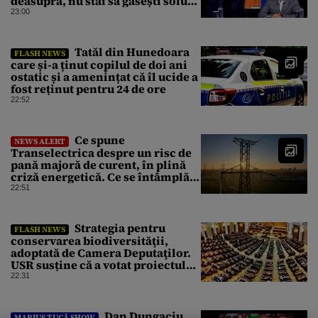
deasupra, nu stai să găsești soluții
cu leucoplast”
23:00
Tatăl din Hunedoara
FLASH NEWS
care și-a ținut copilul de doi ani
ostatic și a amenințat că îl ucide a
fost reținut pentru 24 de ore
22:52
Ce spune
NEWS ALERT
Transelectrica despre un risc de
pană majoră de curent, în plină
criză energetică. Ce se întâmplă
cu Sistemul Electroenergetic
22:51
Național
Strategia pentru
FLASH NEWS
conservarea biodiversităţii,
adoptată de Camera Deputaţilor.
USR susține că a votat proiectul
cu amendamentele PSD pentru a
22:31
nu bloca un jalon PNRR
Dan Dungaciu
MARIUS TUCĂ SHOW