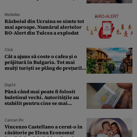
leu, renunți la suveranitate”
Mediafax
Războiul din Ucraina se simte tot
mai aproape. Numărul alertelor
RO-Alert din Tulcea a explodat
Click
Cât a ajuns să coste o cafea și o
prăjitură în Bulgaria. Tot mai
mulți turiști se plâng de prețurile
ridicate
Digi24
Până când mai poate fi folosit
buletinul vechi. Autoritățile au
stabilit pentru cine se mai
eliberează cartea de identitate
model 1997
Cancan.ro
Vincenzo Castellano a cerut-o în
căsătorie pe Elena Economu!