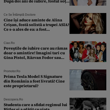
După doi ani de iubire, fostul soț
al Antoniei se pregătește de nuntă
Ce Se Întâmplă Doctore
Cine își aduce aminte de Alina
Crișan, fostă solistă a trupei ASIA?
Ce s-a ales de ea: a fost
condamnată la închisoare cu
suspendare. Ce acuzații i se aduc
Ciao.ro
Poveştile de iubire care au rămas
doar o amintire! Imagini tari cu
Gina Pistol, Răzvan Fodor sau
Andra Măruţă şi foştii parteneri
Promotor.ro
Prima Tesla Model S Signature
din România a fost livrată! Cine
este proprietarul?
Descopera.ro
Studenta care a sfidat regimul lui
Hitler și a plătit cu viața