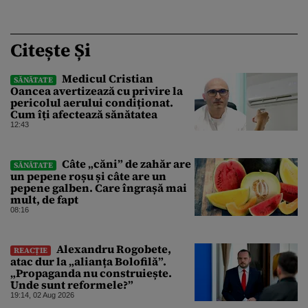
Citește Și
Medicul Cristian
SĂNĂTATE
Oancea avertizează cu privire la
pericolul aerului condiționat.
Cum îți afectează sănătatea
12:43
Câte „căni” de zahăr are
SĂNĂTATE
un pepene roșu și câte are un
pepene galben. Care îngrașă mai
mult, de fapt
08:16
Alexandru Rogobete,
REACȚIE
atac dur la „alianța Bolofilă”.
„Propaganda nu construiește.
Unde sunt reformele?”
19:14, 02 Aug 2026