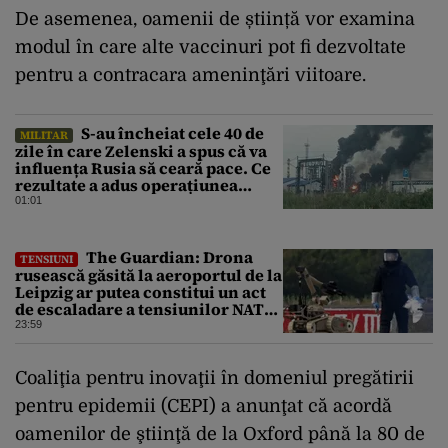
De asemenea, oamenii de știință vor examina
modul în care alte vaccinuri pot fi dezvoltate
pentru a contracara ameninţări viitoare.
S-au încheiat cele 40 de
MILITAR
zile în care Zelenski a spus că va
influența Rusia să ceară pace. Ce
rezultate a adus operațiunea
Kievului
01:01
The Guardian: Drona
TENSIUNI
rusească găsită la aeroportul de la
Leipzig ar putea constitui un act
de escaladare a tensiunilor NATO-
Rusia
23:59
Coaliţia pentru inovaţii în domeniul pregătirii
pentru epidemii (CEPI) a anunţat că acordă
oamenilor de ştiinţă de la Oxford până la 80 de