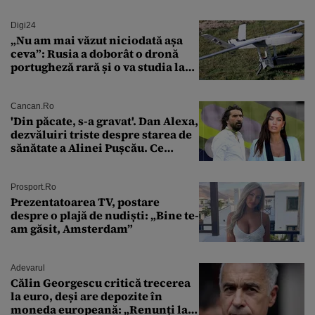
Digi24
„Nu am mai văzut niciodată așa
ceva”: Rusia a doborât o dronă
portugheză rară și o va studia la
un institut de cercetare
Cancan.ro
'Din păcate, s-a gravat'. Dan Alexa,
dezvăluiri triste despre starea de
sănătate a Alinei Pușcău. Ce
discuție au avut cu două zile în
urmă
Prosport.ro
Prezentatoarea TV, postare
despre o plajă de nudiști: „Bine te-
am găsit, Amsterdam”
Adevarul
Călin Georgescu critică trecerea
la euro, deși are depozite în
moneda europeană: „Renunți la