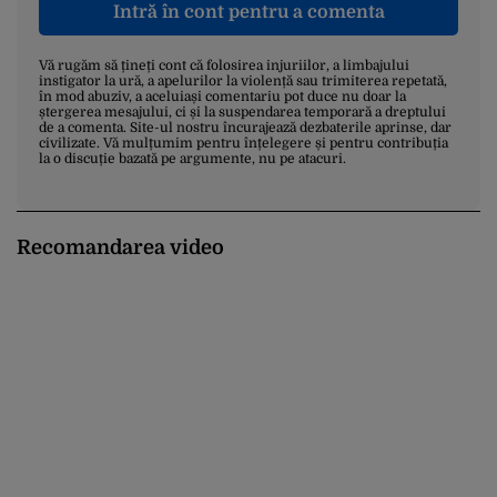
Intră în cont pentru a comenta
Vă rugăm să țineți cont că folosirea injuriilor, a limbajului
instigator la ură, a apelurilor la violență sau trimiterea repetată,
în mod abuziv, a aceluiași comentariu pot duce nu doar la
ștergerea mesajului, ci și la suspendarea temporară a dreptului
de a comenta. Site-ul nostru încurajează dezbaterile aprinse, dar
civilizate. Vă mulțumim pentru înțelegere și pentru contribuția
la o discuție bazată pe argumente, nu pe atacuri.
Recomandarea video