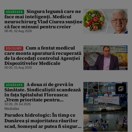
Singura legumă care ne
SĂNĂTATE
face mai inteligenți. Medicul
neurochirurg Vlad Ciurea susține
că face minuni pentru creier
08:45, 02 Aug 2026
Cum a fentat medicul
EXCLUSIV
care monta aparatură recuperată
de la decedați controlul Agenției
Dispozitivelor Medicale
06:00, 01 Aug 2026
A doua zi de grevă în
SĂNĂTATE
Sănătate. Sindicaliștii scandează
în fața Spitalului Floreasca:
„Vrem prioritate pentru
sănătate!”
10:26, 29 Jul 2026
Mediafax
Paradox hidrologic: În timp ce
Dunărea și majoritatea râurilor
scad, Someșul ar putea fi singurul
mare râu cu debite în creștere