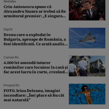
Mediafax
Crin Antonescu spune că
Alexandru Nazare ar trebui să fie
următorul premier: „E singura
soluție”
Digi24
Drona care a explodat în
Bulgaria, aproape de România, a
fost identificată. Ce arată analiza
preliminară a epavei
Cancan.ro
4.000 lei amendă tuturor
românilor care locuiesc la casă și
fac acest lucru în curte, crezând
că nu îi vede nimeni
Prosport.ro
FOTO. Irina Deleanu, imagini
incendiare: „Îmi place să fiu cât
mai naturală”