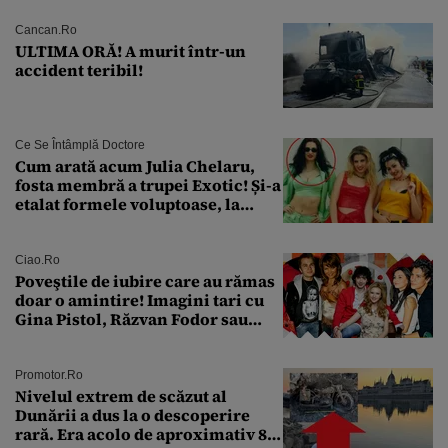
Cancan.ro
ULTIMA ORĂ! A murit într-un
accident teribil!
Ce Se Întâmplă Doctore
Cum arată acum Julia Chelaru,
fosta membră a trupei Exotic! Și-a
etalat formele voluptoase, la
aproape 50 de ani
Ciao.ro
Poveştile de iubire care au rămas
doar o amintire! Imagini tari cu
Gina Pistol, Răzvan Fodor sau
Andra Măruţă şi foştii parteneri
Promotor.ro
Nivelul extrem de scăzut al
Dunării a dus la o descoperire
rară. Era acolo de aproximativ 80