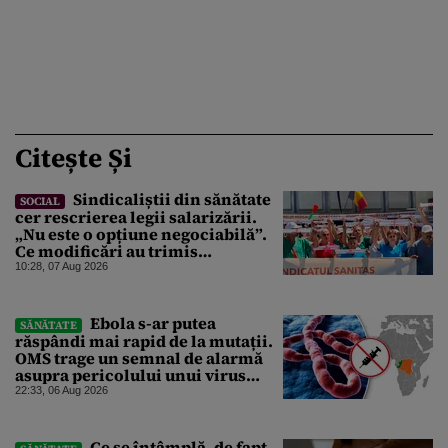
Citește Și
Sindicaliștii din sănătate
SOCIAL
cer rescrierea legii salarizării.
„Nu este o opțiune negociabilă”.
Ce modificări au trimis
Guvernului Bolojan
10:28, 07 Aug 2026
Ebola s-ar putea
SĂNĂTATE
răspândi mai rapid de la mutații.
OMS trage un semnal de alarmă
asupra pericolului unui virus
pentru care nu există vaccin
22:33, 06 Aug 2026
Ce se întâmplă, de fapt,