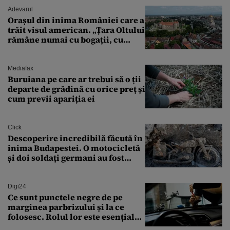
Adevarul
Orașul din inima României care a
trăit visul american. „Țara Oltului
rămâne numai cu bogații, cu
babele, cu moșnegii și cu
sărăntocii”
Mediafax
Buruiana pe care ar trebui să o ții
departe de grădină cu orice preț și
cum previi apariția ei
Click
Descoperire incredibilă făcută în
inima Budapestei. O motocicletă
și doi soldați germani au fost
găsiți în Dunăre
Digi24
Ce sunt punctele negre de pe
marginea parbrizului și la ce
folosesc. Rolul lor este esențial
pentru siguranța mașinii