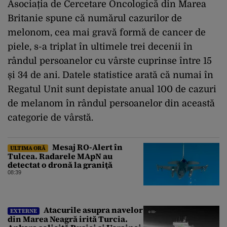
Asociația de Cercetare Oncologică din Marea
Britanie spune că numărul cazurilor de
melonom, cea mai gravă formă de cancer de
piele, s-a triplat în ultimele trei decenii în
rândul persoanelor cu vârste cuprinse între 15
și 34 de ani. Datele statistice arată că numai în
Regatul Unit sunt depistate anual 100 de cazuri
de melanom în rândul persoanelor din această
categorie de vârstă.
Mesaj RO-Alert în
ULTIMA ORĂ
Tulcea. Radarele MApN au
detectat o dronă la graniţă
08:39
Atacurile asupra navelor
EXTERNE
din Marea Neagră irită Turcia.