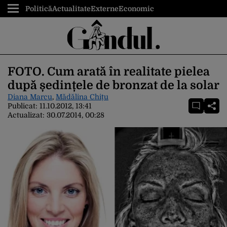
Politică
Actualitate
Externe
Economic
FOTO. Cum arată în realitate pielea
după ședințele de bronzat de la solar
Diana Marcu
,
Mădălina Chițu
Publicat:
11.10.2012, 13:41
Actualizat:
30.07.2014, 00:28