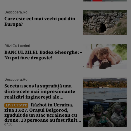
de ani
Descopera.ro
Care este cel mai vechi pod din
Europa?
Râzi Cu Lacrimi
BANCUL ZILEI. Badea Gheorghe: –
Nu pot face dragoste!
Descopera.ro
Seceta a scos la suprafață una
dintre cele mai impresionante
realizări inginerești ale
Imperiului Roman
Război în Ucraina,
LIVE UPDATE
ziua 1.627. Orașul Belgorod,
zguduit de un atac ucrainean cu
drone. 13 persoane au fost rănite
și mai multe clădiri, incendiate
07:35