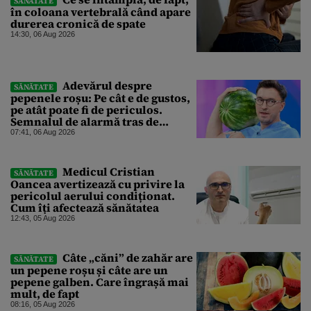
SĂNĂTATE
în coloana vertebrală când apare
durerea cronică de spate
14:30, 06 Aug 2026
Adevărul despre
SĂNĂTATE
pepenele roșu: Pe cât e de gustos,
pe atât poate fi de periculos.
Semnalul de alarmă tras de
doctorul Mihail Pautov
07:41, 06 Aug 2026
Medicul Cristian
SĂNĂTATE
Oancea avertizează cu privire la
pericolul aerului condiționat.
Cum îți afectează sănătatea
12:43, 05 Aug 2026
Câte „căni” de zahăr are
SĂNĂTATE
un pepene roșu și câte are un
pepene galben. Care îngrașă mai
mult, de fapt
08:16, 05 Aug 2026