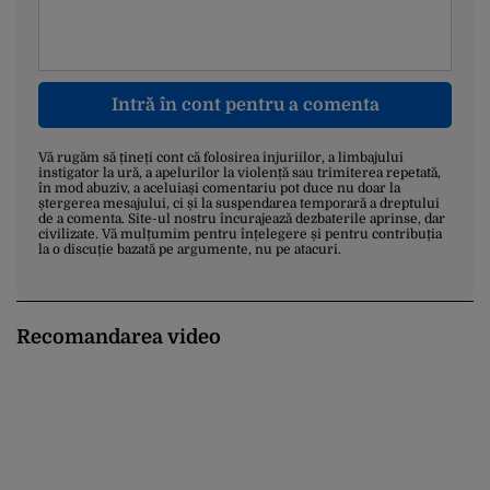
Intră în cont pentru a comenta
Vă rugăm să țineți cont că folosirea injuriilor, a limbajului
instigator la ură, a apelurilor la violență sau trimiterea repetată,
în mod abuziv, a aceluiași comentariu pot duce nu doar la
ștergerea mesajului, ci și la suspendarea temporară a dreptului
de a comenta. Site-ul nostru încurajează dezbaterile aprinse, dar
civilizate. Vă mulțumim pentru înțelegere și pentru contribuția
la o discuție bazată pe argumente, nu pe atacuri.
Recomandarea video