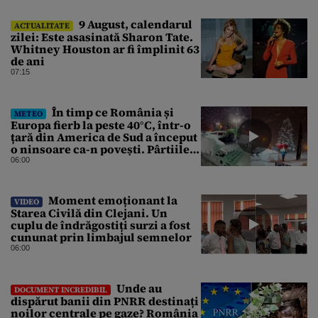
9 August, calendarul
ACTUALITATE
zilei: Este asasinată Sharon Tate.
Whitney Houston ar fi împlinit 63
de ani
07:15
În timp ce România și
METEO
Europa fierb la peste 40°C, într-o
țară din America de Sud a început
o ninsoare ca-n povești. Pârtiile
s-au umplut de schiori
06:00
Moment emoționant la
VIDEO
Starea Civilă din Clejani. Un
cuplu de îndrăgostiți surzi a fost
cununat prin limbajul semnelor
06:00
Unde au
DOCUMENT INCREDIBIL
dispărut banii din PNRR destinați
noilor centrale pe gaze? România