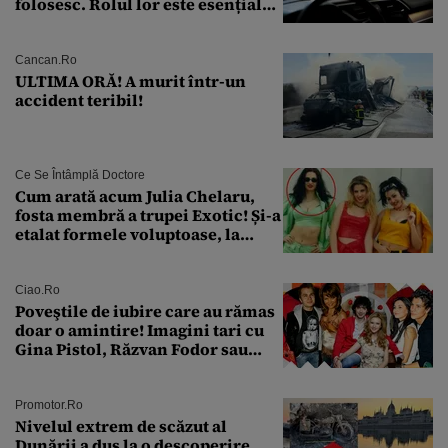
folosesc. Rolul lor este esențial
pentru siguranța mașinii
Cancan.ro
ULTIMA ORĂ! A murit într-un
accident teribil!
Ce Se Întâmplă Doctore
Cum arată acum Julia Chelaru,
fosta membră a trupei Exotic! Și-a
etalat formele voluptoase, la
aproape 50 de ani
Ciao.ro
Poveştile de iubire care au rămas
doar o amintire! Imagini tari cu
Gina Pistol, Răzvan Fodor sau
Andra Măruţă şi foştii parteneri
Promotor.ro
Nivelul extrem de scăzut al
Dunării a dus la o descoperire