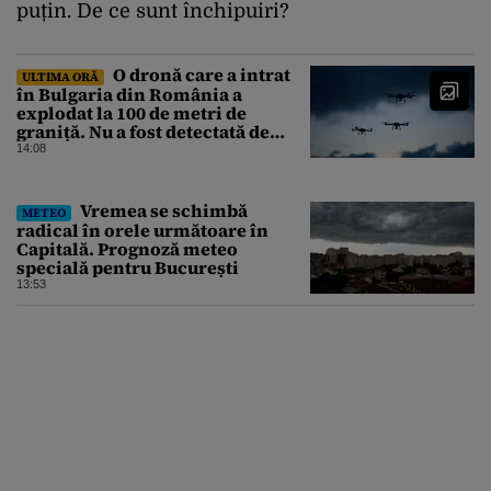
puțin. De ce sunt închipuiri?
O dronă care a intrat
ULTIMA ORĂ
în Bulgaria din România a
explodat la 100 de metri de
graniță. Nu a fost detectată de
radare
14:08
Vremea se schimbă
METEO
radical în orele următoare în
Capitală. Prognoză meteo
specială pentru București
13:53