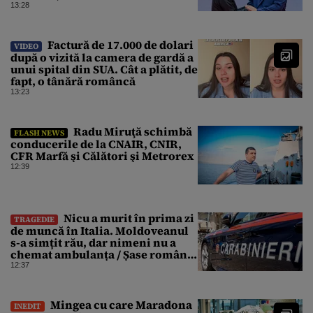
ating niveluri record
13:28
Factură de 17.000 de dolari
VIDEO
după o vizită la camera de gardă a
unui spital din SUA. Cât a plătit, de
fapt, o tânără româncă
13:23
Radu Miruţă schimbă
FLASH NEWS
conducerile de la CNAIR, CNIR,
CFR Marfă şi Călători şi Metrorex
12:39
Nicu a murit în prima zi
TRAGEDIE
de muncă în Italia. Moldoveanul
s-a simțit rău, dar nimeni nu a
chemat ambulanța / Șase români,
anchetați
12:37
Mingea cu care Maradona
INEDIT