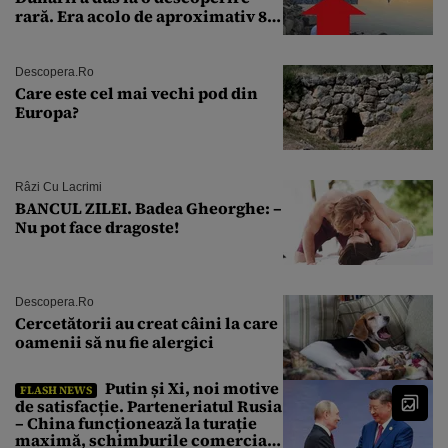
rară. Era acolo de aproximativ 80
de ani
Descopera.ro
Care este cel mai vechi pod din
Europa?
Râzi Cu Lacrimi
BANCUL ZILEI. Badea Gheorghe: –
Nu pot face dragoste!
Descopera.ro
Cercetătorii au creat câini la care
oamenii să nu fie alergici
Putin și Xi, noi motive
FLASH NEWS
de satisfacție. Parteneriatul Rusia
– China funcționează la turație
maximă, schimburile comerciale