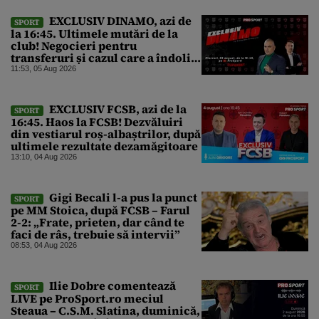
EXCLUSIV DINAMO, azi de
SPORT
la 16:45. Ultimele mutări de la
club! Negocieri pentru
transferuri și cazul care a îndoliat
Dinamo
11:53, 05 Aug 2026
EXCLUSIV FCSB, azi de la
SPORT
16:45. Haos la FCSB! Dezvăluiri
din vestiarul roș-albaștrilor, după
ultimele rezultate dezamăgitoare
13:10, 04 Aug 2026
Gigi Becali l-a pus la punct
SPORT
pe MM Stoica, după FCSB – Farul
2-2: „Frate, prieten, dar când te
faci de râs, trebuie să intervii”
08:53, 04 Aug 2026
Ilie Dobre comentează
SPORT
LIVE pe ProSport.ro meciul
Steaua – C.S.M. Slatina, duminică,