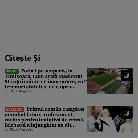
Citește Și
Fotbal pe acoperiș, la
SPORT
Timișoara. Cum arată Stadionul
Știința înainte de inaugurare, cu 2
terenuri sintetice deasupra
tribunei
17:19, 06 Aug 2026
Primul român campion
EXCLUSIV
mondial la box profesionist,
închis pentru tentativă de crimă.
Bărbatul a înjunghiat un alt
interlop periculos
05:00, 06 Aug 2026