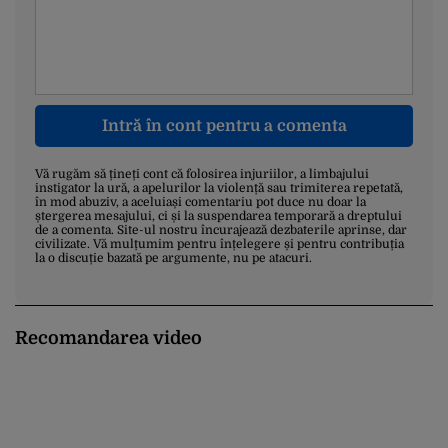
Intră în cont pentru a comenta
Vă rugăm să țineți cont că folosirea injuriilor, a limbajului
instigator la ură, a apelurilor la violență sau trimiterea repetată,
în mod abuziv, a aceluiași comentariu pot duce nu doar la
ștergerea mesajului, ci și la suspendarea temporară a dreptului
de a comenta. Site-ul nostru încurajează dezbaterile aprinse, dar
civilizate. Vă mulțumim pentru înțelegere și pentru contribuția
la o discuție bazată pe argumente, nu pe atacuri.
Recomandarea video