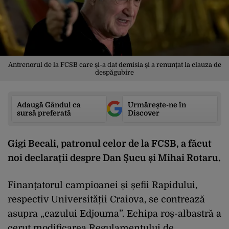
Antrenorul de la FCSB care și-a dat demisia și a renunțat la clauza de
despăgubire
Adaugă Gândul ca
Urmărește-ne în
sursă preferată
Discover
Gigi Becali, patronul celor de la FCSB, a făcut
noi declarații despre Dan Șucu și Mihai Rotaru.
Finanțatorul campioanei și șefii Rapidului,
respectiv Universității Craiova, se contrează
asupra „cazului Edjouma”. Echipa roș-albastră a
cerut modificarea Regulamentului de