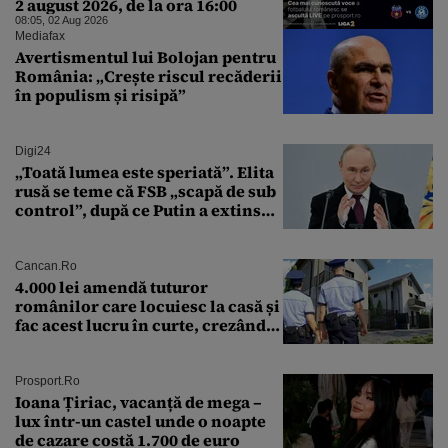
2 august 2026, de la ora 16:00
08:05, 02 Aug 2026
Mediafax
Avertismentul lui Bolojan pentru
România: „Crește riscul recăderii
în populism și risipă”
Digi24
„Toată lumea este speriată”. Elita
rusă se teme că FSB „scapă de sub
control”, după ce Putin a extins
puterea serviciului
Cancan.ro
4.000 lei amendă tuturor
românilor care locuiesc la casă și
fac acest lucru în curte, crezând
că nu îi vede nimeni
Prosport.ro
Ioana Țiriac, vacanță de mega –
lux într-un castel unde o noapte
de cazare costă 1.700 de euro