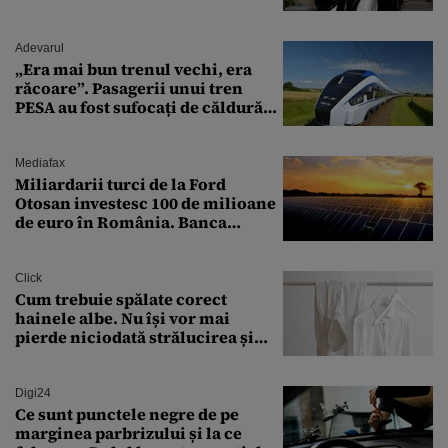
Adevarul
„Era mai bun trenul vechi, era
răcoare”. Pasagerii unui tren
PESA au fost sufocați de căldură
pe ruta București-Constanța
Mediafax
Miliardarii turci de la Ford
Otosan investesc 100 de milioane
de euro în România. Banca
Transilvania le acordă o
finanțare uriașă
Click
Cum trebuie spălate corect
hainele albe. Nu își vor mai
pierde niciodată strălucirea și
culoarea intensă
Digi24
Ce sunt punctele negre de pe
marginea parbrizului și la ce