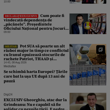
10:00
Cum poate fi
DECLARAȚII EXCLUSIVE
vindecată dependența de
„păcănele”. Președintele
Oficiului Național pentru Jocuri
de Noroc propune o ordonanță de
09:00
urgență istorică și explică
procedura de autoexcludere
unică
Pot SUA să poarte un alt
MILITAR
război major în timp ce conflictul
cu Iranul epuizează stocurile de
rachete Patriot, THAAD și
Tomahawk?
14:43, 08 Aug 2026
Mediafax
Se schimbă harta Europei? Țările
care bat la ușa UE după 13 ani de
pauză
Digi24
EXCLUSIV Gheorghiu, atac dur la
Grindeanu: Nu e capabil să fie
solidar cu nevoile țării. E nedrept