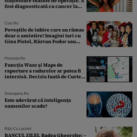
sfâșietoare înainte de operație. A
fost diagnosticată cu cancer la
sân în metastază: „Este singurul
tratament care o să mă ajute să
îmi salvez viața”
Ciao.ro
Poveştile de iubire care au rămas
doar o amintire! Imagini tari cu
Gina Pistol, Răzvan Fodor sau
Andra Măruţă şi foştii parteneri
Promotor.ro
Funcția Waze și Maps de
raportare a radarelor ar putea fi
interzisă. Decizia luată de Curtea
de Justiție a UE
Descopera.ro
Este adevărat că inteligența
oamenilor scade?
Râzi Cu Lacrimi
BANCUL ZILEI. Badea Gheorghe: –