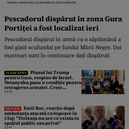
Imagini subacvatice cu pescadorul găsit scufundat
Pescadorul dispărut în zona Gura
Portiței a fost localizat ieri
Pescadorul dispărut în urmă cu o săptămână a
fost găsit scufundat pe fundul Mării Negre. Doi
marinari sunt în continuare dați dispăruți.
Planul lui Trump
FLASH NEWS
pentru Gaza, respins de Israel.
Netanyahu pune o condiție pentru
retragerea armatei. Cresc
tensiunile în Orientul Mijlociu
10:49
Emil Boc, reacție după
REACȚIE
ambulanța atacată cu topoare în
Cluj: ”Violenţa nu are ce exista în
spaţiul public sau privat”
10:45