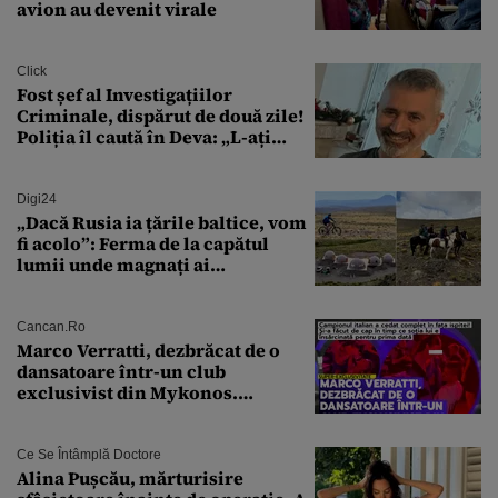
avion au devenit virale
Click
Fost șef al Investigațiilor
Criminale, dispărut de două zile!
Poliția îl caută în Deva: „L-ați
văzut?”
Digi24
„Dacă Rusia ia țările baltice, vom
fi acolo”: Ferma de la capătul
lumii unde magnați ai
tehnologiei vor să
supraviețuiască apocalipsei
Cancan.ro
Marco Verratti, dezbrăcat de o
dansatoare într-un club
exclusivist din Mykonos.
Campionul italian a cedat
complet în fața ispitei!
Ce Se Întâmplă Doctore
Alina Pușcău, mărturisire