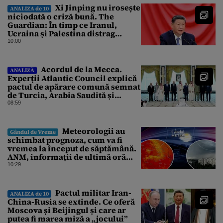
Xi Jinping nu irosește
ANALIZA de 10
niciodată o criză bună. The
Guardian: În timp ce Iranul,
Ucraina și Palestina distrag
atenția lumii, el strânge șurubul”
10:00
Acordul de la Mecca.
ANALIZĂ
Experții Atlantic Council explică
pactul de apărare comună semnat
de Turcia, Arabia Saudită și
Pakistan
08:59
Meteorologii au
Gândul de Vreme
schimbat prognoza, cum va fi
vremea la început de săptămână.
ANM, informații de ultimă oră
pentru Gândul
10:29
Pactul militar Iran-
ANALIZA de 10
China-Rusia se extinde. Ce oferă
Moscova și Beijingul și care ar
putea fi marea miză a „jocului”