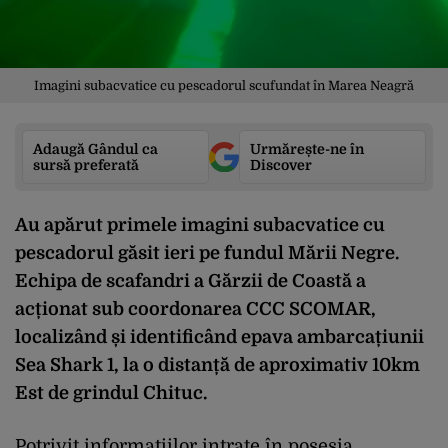
Imagini subacvatice cu pescadorul scufundat în Marea Neagră
Adaugă Gândul ca
Urmărește-ne în
sursă preferată
Discover
Au apărut primele imagini subacvatice cu
pescadorul găsit ieri pe fundul Mării Negre.
Echipa de scafandri a Gărzii de Coastă a
acționat sub coordonarea CCC SCOMAR,
localizând și identificând epava ambarcațiunii
Sea Shark 1, la o distanță de aproximativ 10km
Est de grindul Chituc.
Potrivit informațiilor intrate în posesia