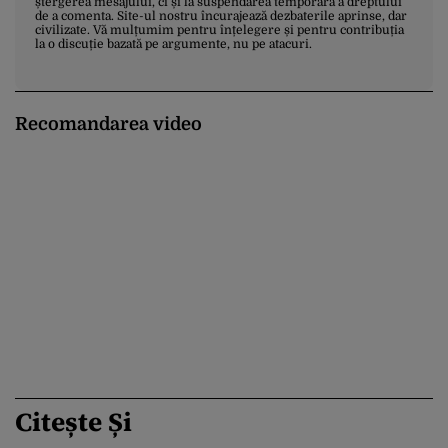
ștergerea mesajului, ci și la suspendarea temporară a dreptului
de a comenta. Site-ul nostru încurajează dezbaterile aprinse, dar
civilizate. Vă mulțumim pentru înțelegere și pentru contribuția
la o discuție bazată pe argumente, nu pe atacuri.
Recomandarea video
Citește Și