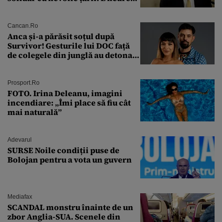
ca PSD să primească guvernarea
Cancan.ro
Anca și-a părăsit soțul după
Survivor! Gesturile lui DOC față
de colegele din junglă au detonat
relația de acasă!
Prosport.ro
FOTO. Irina Deleanu, imagini
incendiare: „Îmi place să fiu cât
mai naturală”
Adevarul
SURSE Noile condiții puse de
Bolojan pentru a vota un guvern
Mediafax
SCANDAL monstru înainte de un
zbor Anglia-SUA. Scenele din