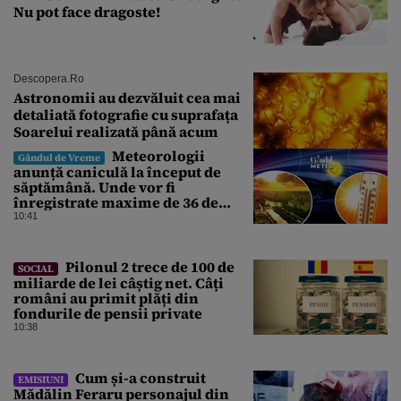
Nu pot face dragoste!
Descopera.ro
Astronomii au dezvăluit cea mai
detaliată fotografie cu suprafața
Soarelui realizată până acum
Meteorologii
Gândul de Vreme
anunță caniculă la început de
săptămână. Unde vor fi
înregistrate maxime de 36 de
grade. ANM, informații de ultimă
10:41
oră pentru Gândul
Pilonul 2 trece de 100 de
SOCIAL
miliarde de lei câștig net. Câți
români au primit plăți din
fondurile de pensii private
10:38
Cum și-a construit
EMISIUNI
Mădălin Feraru personajul din