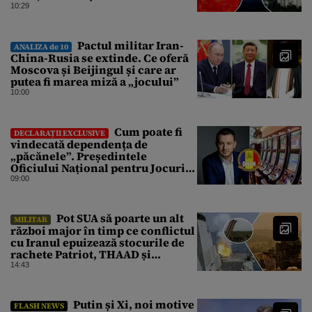
pentru Gândul
10:29
Pactul militar Iran-
ANALIZA de 10
China-Rusia se extinde. Ce oferă
Moscova și Beijingul și care ar
putea fi marea miză a „jocului”
10:00
Cum poate fi
DECLARAȚII EXCLUSIVE
vindecată dependența de
„păcănele”. Președintele
Oficiului Național pentru Jocuri
de Noroc propune o ordonanță de
09:00
urgență istorică și explică
procedura de autoexcludere
unică
Pot SUA să poarte un alt
MILITAR
război major în timp ce conflictul
cu Iranul epuizează stocurile de
rachete Patriot, THAAD și
Tomahawk?
14:43
Putin și Xi, noi motive
FLASH NEWS