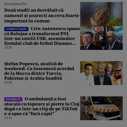
Descopera.ro
Două studii au dezvăluit că
oamenii și șoarecii au ceva foarte
important în comun
Crin Antonescu spune
COMENTARIU
că Bolojan a transformat PNL
într-un satelit USR, asemănător
fostului club de fotbal Dinamo
Victoria, care a aparținut Miliției
13:33
Ștefan Popescu, analiză de
weekend. Ce înseamnă acordul
de la Mecca dintre Turcia,
Pakistan şi Arabia Saudită
13:30
O ambulanţă a fost
INCIDENT
atacată cu topoare și pietre la Cluj
după ce într-un clip de pe TikTok
s-a spus că ”fură copii”
13:21