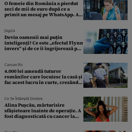
O femeie din România a pierdut
zeci de mii de euro după ce a
primit un mesaj pe WhatsApp. A
crezut că va moșteni 175.000 de
euro din Franța
Digi24
Devin oamenii mai puțin
inteligenți? Ce este „efectul Flynn
invers” și de ce îi îngrijorează pe
cercetători
Cancan.ro
4.000 lei amendă tuturor
românilor care locuiesc la casă și
fac acest lucru în curte, crezând
că nu îi vede nimeni
Ce Se Întâmplă Doctore
Alina Pușcău, mărturisire
sfâșietoare înainte de operație. A
fost diagnosticată cu cancer la
sân în metastază: „Este singurul
tratament care o să mă ajute să