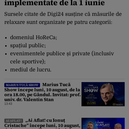
implementate de la 1 iunie
Sursele citate de Digi24 susține că măsurile de
relaxare sunt organizate pe patru categorii:
domeniul HoReCa;
spațiul public;
evenimentele publice și private (inclusiv
cele sportive);
mediul de lucru.
Marius Tucă
MARIUS TUCĂ SHOW
Show începe luni, 10 august, de la
ora 18.00, pe Gândul. Invitat: prof.
univ. dr. Valentin Stan
13:43
„Ai Aflat! cu Ionuț
AI AFLAT!
Cristache” începe luni, 10 august,