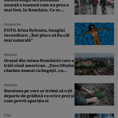
anunță o toamnă cum nu prea a
mai fost, în România. Ce se
întâmplă în septembrie,
octombrie și noiembrie 2026, în
București. Pe ce dată ninge
Prosport.ro
FOTO. Irina Deleanu, imagini
incendiare: „Îmi place să fiu cât
mai naturală”
Adevarul
Orașul din inima României care a
trăit visul american. „Țara Oltului
rămâne numai cu bogații, cu
babele, cu moșnegii și cu
sărăntocii”
Mediafax
Buruiana pe care ar trebui să o ții
departe de grădină cu orice preț și
cum previi apariția ei
Click