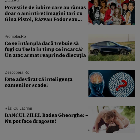
îmi salvez viața”
Ciao.ro
Poveştile de iubire care au rămas
doar o amintire! Imagini tari cu
Gina Pistol, Răzvan Fodor sau
Andra Măruţă şi foştii parteneri
Promotor.ro
Ce se întâmplă dacă trebuie să
fugi cu Tesla în timp ce încarcă?
Un atac armat reaprinde discuția
Descopera.ro
Este adevărat că inteligența
oamenilor scade?
Râzi Cu Lacrimi
BANCUL ZILEI. Badea Gheorghe: –
Nu pot face dragoste!