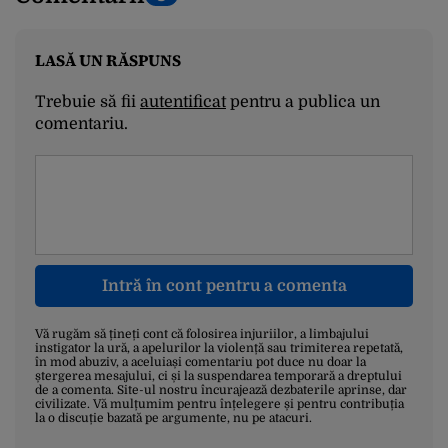
LASĂ UN RĂSPUNS
Trebuie să fii
autentificat
pentru a publica un
comentariu.
Intră în cont pentru a comenta
Vă rugăm să țineți cont că folosirea injuriilor, a limbajului
instigator la ură, a apelurilor la violență sau trimiterea repetată,
în mod abuziv, a aceluiași comentariu pot duce nu doar la
ștergerea mesajului, ci și la suspendarea temporară a dreptului
de a comenta. Site-ul nostru încurajează dezbaterile aprinse, dar
civilizate. Vă mulțumim pentru înțelegere și pentru contribuția
la o discuție bazată pe argumente, nu pe atacuri.