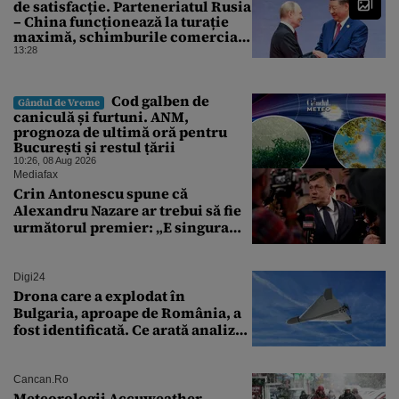
de satisfacție. Parteneriatul Rusia
– China funcționează la turație
maximă, schimburile comerciale
ating niveluri record
13:28
Cod galben de
Gândul de Vreme
caniculă și furtuni. ANM,
prognoza de ultimă oră pentru
București și restul țării
10:26, 08 Aug 2026
Mediafax
Crin Antonescu spune că
Alexandru Nazare ar trebui să fie
următorul premier: „E singura
soluție”
Digi24
Drona care a explodat în
Bulgaria, aproape de România, a
fost identificată. Ce arată analiza
preliminară a epavei
Cancan.ro
Meteorologii Accuweather