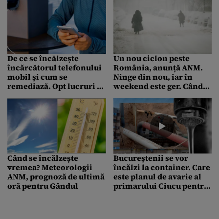
De ce se încălzește
Un nou ciclon peste
încărcătorul telefonului
România, anunță ANM.
mobil și cum se
Ninge din nou, iar în
remediază. Opt lucruri la
weekend este ger. Când
care trebuie să fii atent
vine primăvara
Când se încălzește
Bucureștenii se vor
vremea? Meteorologii
încălzi la container. Care
ANM, prognoză de ultimă
este planul de avarie al
oră pentru Gândul
primarului Ciucu pentru
Capitală