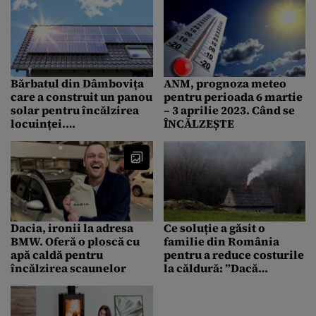
facturilor de ÎNCĂLZIRE
Bărbatul din Dâmbovița
ANM, prognoza meteo
care a construit un panou
pentru perioada 6 martie
solar pentru încălzirea
– 3 aprilie 2023. Când se
locuinței.
ÎNCĂLZEȘTE
„FUNCȚIONEAZĂ 8
ore/zi”
Dacia, ironii la adresa
Ce soluție a găsit o
BMW. Oferă o ploscă cu
familie din România
apă caldă pentru
pentru a reduce costurile
încălzirea scaunelor
la căldură: ”Dacă
economisesc o căruță de
lemne, parcă merită”