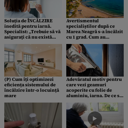
Soluția de ÎNCĂLZIRE
Avertismentul
inedită pentru iarnă.
specialiștilor după ce
Specialist: „Trebuie să vă
Marea Neagră s-a încălzit
asigurați că nu există
cu 1 grad. Cum au
puncte de pierdere a
contribuit turiștii?
căldurii”
(P) Cum îți optimizezi
Adevăratul motiv pentru
eficiența sistemului de
care vezi geamuri
încălzire într-o locuință
acoperite cu folie de
mare
aluminiu, iarna. De ce se
apelează la acest truc