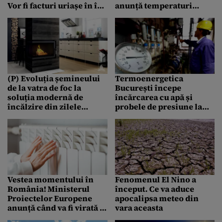
Vor fi facturi uriașe în în
anunță temperaturi
această iarnă. Iată cum
neobișnuite pentru
puteți face economie
această perioadă. Când
vin ploile?
(P) Evoluția șemineului
Termoenergetica
de la vatra de foc la
București începe
soluția modernă de
încărcarea cu apă și
încălzire din zilele
probele de presiune la
noastre
instalațiile interioare
Vestea momentului în
Fenomenul El Nino a
România! Ministerul
început. Ce va aduce
Proiectelor Europene
apocalipsa meteo din
anunță când va fi virată a
vara aceasta
doua tranşă pentru plata