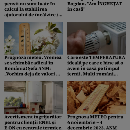
pensii nu sunt luate în
Bogdan. ”Am ÎNGHEȚAT
calcul la stabilirea
în casă”
ajutorului de încălzire /
„Ar fi profund incorect”
Prognoza meteo. Vremea
Care este TEMPERATURA
se schimbă radical în
ideală pe care e bine să o
România! Șefa ANM:
avem în casă pe timpul
„Vorbim deja de valori de
iernii. Mulți români
14-15 grade”
greșesc
Avertisment îngrijorător
Prognoza METEO pentru
pentru clienții ENEL și
6 noiembrie – 4
E.ON cu centrale termice.
decembrie 2023. ANM