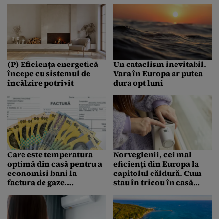
de sănătate.
Cât teritoriu ar putea
Recomandările
pierde Imperiul
specialiștilor
(P) Eficiența energetică
Un cataclism inevitabil.
începe cu sistemul de
Vara în Europa ar putea
încălzire potrivit
dura opt luni
Care este temperatura
Norvegienii, cei mai
optimă din casă pentru a
eficienți din Europa la
economisi bani la
capitolul căldură. Cum
factura de gaze.
stau în tricou în casă
Specialiștii au spus ce
când afara sunt −30°C
valoare trebuie setată la
TERMOSTAT