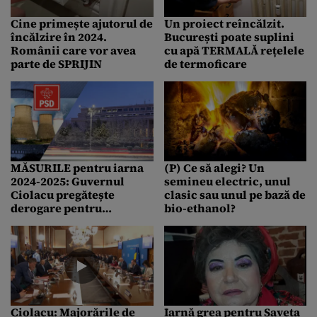
Cine primește ajutorul de
Un proiect reîncălzit.
încălzire în 2024.
București poate suplini
Românii care vor avea
cu apă TERMALĂ rețelele
parte de SPRIJIN
de termoficare
MĂSURILE pentru iarna
(P) Ce să alegi? Un
2024-2025: Guvernul
semineu electric, unul
Ciolacu pregătește
clasic sau unul pe bază de
derogare pentru
bio-ethanol?
asigurarea ÎNCĂLZIRII
localităților
Ciolacu: Majorările de
Iarnă grea pentru Saveta