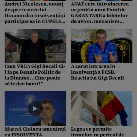
Andrei Nicolescu, anunț
ANAT cere introducerea
despre ieșirea lui
urgentă a unui Fond de
Dinamo din insolvență și
GARANTARE a biletelor
participarea în CUPELE
de avion, mecanism
europene. „Ne pregătim
obligatoriu de protecție
cu toată documentația
față de insolvența
necesară”
companiilor aeriene
Cum VREA Gigi Becali să-
A cerut intrarea în
l ia pe Dennis Politic de
insolvență a FCSB.
la Dinamo. „Cine poate
Reacția lui Gigi Becali
să le dea banii?”
Marcel Ciolacu amenință
Legea ce permite
cu INSOLVENȚA
firmelor, în pericol de