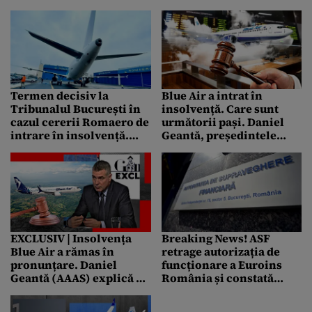
publicat la BVB
judiciar
Termen decisiv la
Blue Air a intrat în
Tribunalul București în
insolvență. Care sunt
cazul cererii Romaero de
următorii pași. Daniel
intrare în insolvență.
Geantă, președintele
Cine e în cărți pentru a fi
AAAS: „Se renunță la
administrator judiciar
contractele păguboase”
EXCLUSIV | Insolvența
Breaking News! ASF
Blue Air a rămas în
retrage autorizația de
pronunțare. Daniel
funcționare a Euroins
Geantă (AAAS) explică ce
România și constată
înseamnă pentru stat și
starea de insolvență a
pentru românii păgubiți
societății