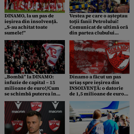
DINAMO, la un pas de
Vestea pe care o așteptau
ieșirea din insolvență.
toții fanii Petrolului!
„S-au achitat toate
Comunicat de ultimă oră
sumele!”
din partea clubului
prahovean
„Bombă” la DINAMO:
Dinamo a făcut un pas
infuzie de capital – 15
uriaș spre ieșirea din
milioane de euro!/Cum
INSOLVENȚĂ: o datorie
se schimbă puterea în
de 1,5 milioane de euro,
club după ieșirea din
rezolvată cu un singur
insolvență
vot!