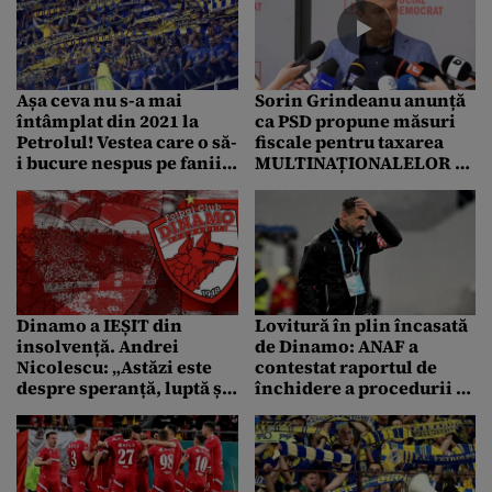
făcut
Așa ceva nu s-a mai
Sorin Grindeanu anunță
întâmplat din 2021 la
ca PSD propune măsuri
Petrolul! Vestea care o să-
fiscale pentru taxarea
i bucure nespus pe fanii
MULTINAȚIONALELOR și
”lupilor”. Detalii de
o nouă lege a insolvenței
ultimă oră
în pachetul 2 fiscal
Dinamo a IEȘIT din
Lovitură în plin încasată
insolvență. Andrei
de Dinamo: ANAF a
Nicolescu: „Astăzi este
contestat raportul de
despre speranță, luptă și
închidere a procedurii și
renaștere”
blochează ieșirea din
insolvență!