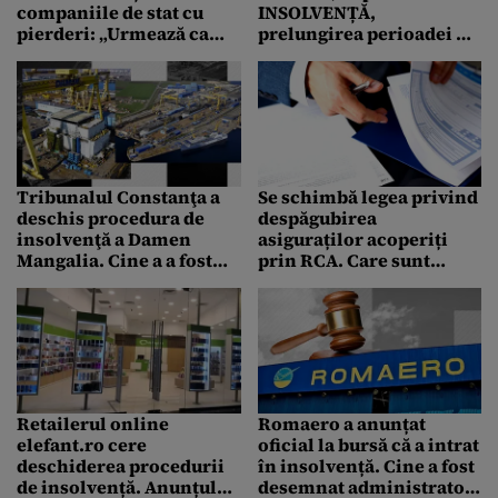
companiile de stat cu
INSOLVENȚĂ,
pierderi: „Urmează ca
prelungirea perioadei de
doamna președintă a
restructurare cu până la
ANAF să ne dea o situație
5 ani, analizată de Curtea
detaliată”
Constituțională
Tribunalul Constanţa a
Se schimbă legea privind
deschis procedura de
despăgubirea
insolvenţă a Damen
asiguraților acoperiți
Mangalia. Cine a a fost
prin RCA. Care sunt
numit administrator
categoriile de
judiciar
consumatori propuse să
aibă prioritate la plată
Retailerul online
Romaero a anunțat
elefant.ro cere
oficial la bursă că a intrat
deschiderea procedurii
în insolvență. Cine a fost
de insolvență. Anunțul
desemnat administrator