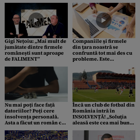
insolvență a crescut cu
și-au pierdut deja locul
46,5% în luna noiembrie
de muncă
Gigi Nețoiu: „Mai mult de
Companiile şi firmele
jumătate dintre firmele
din ţara noastră se
românești sunt aproape
confruntă tot mai des cu
de FALIMENT”
probleme. Este
înregistrat un val de
INSOLVENȚE la privaţii
din România
Nu mai poți face față
Încă un club de fotbal din
datoriilor? Poți cere
România intră în
insolvența personală.
INSOLVENȚĂ! „Soluţia
Asta a făcut un român cu
aleasă este cea mai bună
datorii de jumătate de
opţiune”
milion de euro. Ce ai de