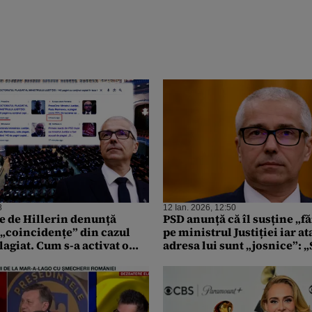
8
12 Ian. 2026, 12:50
e de Hillerin denunță
PSD anunță că îl susține „f
 „coincidențe” din cazul
pe ministrul Justiției iar at
agiat. Cum s-a activat o
adresa lui sunt „josnice”: 
ei după dezvăluirea Emiliei
după ce a anunțat că numiri
parchetele nu vor fi de natu
Ce spune PSD de jurnalista
Șercan