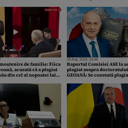
retragă”
7
20 Aug. 2024, 19:46
oștenire de familie: Fiica
Raportul Comisiei ASE la ac
oană, acuzată că a plagiat
plagiat asupra doctoratului
său din cel al nepoatei lui
GEOANĂ: Se constată plagia
mp
număr de…..