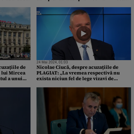
GEOANĂ, în lupta pentru VOTURI
24 Mai 2024, 01:03
uzațiile de
Nicolae Ciucă, despre acuzațiile de
 lui Mircea
PLAGIAT: „La vremea respectivă nu
tul a unui
exista niciun fel de lege vizavi de
elaborarea unei teze de doctorat”