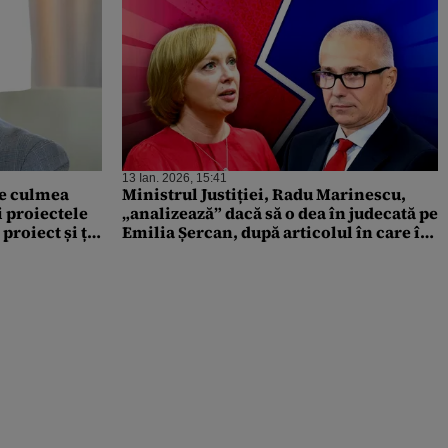
13 Ian. 2026, 15:41
ie culmea
Ministrul Justiției, Radu Marinescu,
i proiectele
„analizează” dacă să o dea în judecată pe
roiect și ți-
Emilia Șercan, după articolul în care îl
acuză de plagiat