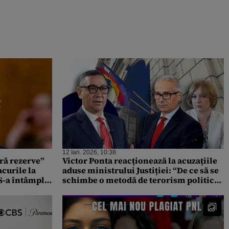
12 Ian. 2026, 10:38
ără rezerve”
Victor Ponta reacționează la acuzațiile
acurile la
aduse ministrului Justiției: “De ce să se
„S-a întâmplat
schimbe o metodă de terorism politic
le șefilor la
dacă rezultatul este garantat?”Ce le
ră politică”.
transmite liderilor PSD
 Emilia