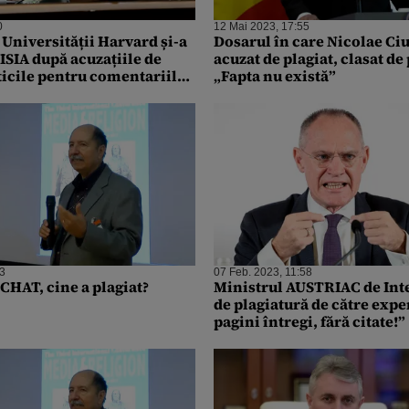
0
12 Mai 2023, 17:55
 Universității Harvard și-a
Dosarul în care Nicolae Ciu
SIA după acuzațiile de
acuzat de plagiat, clasat de
iticile pentru comentariile
„Fapta nu există”
semitismul din campus
13
07 Feb. 2023, 11:58
CHAT, cine a plagiat?
Ministrul AUSTRIAC de Int
de plagiatură de către exper
pagini întregi, fără citate!”