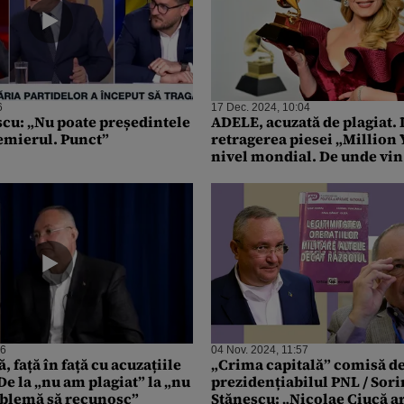
6
17 Dec. 2024, 10:04
cu: „Nu poate președintele
ADELE, acuzată de plagiat. 
emierul. Punct”
retragerea piesei „Million 
nivel mondial. De unde vin
grave la adresa solistei
36
04 Nov. 2024, 11:57
, față în față cu acuzațiile
„Crima capitală” comisă d
e la „nu am plagiat” la „nu
prezidențiabilul PNL / Sor
oblemă să recunosc”
Stănescu: „Nicolae Ciucă ar