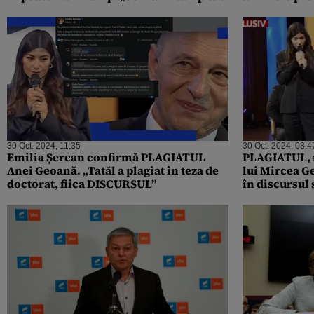
mici pozne de acest gen”
30 Oct. 2024, 11:35
30 Oct. 2024, 08:4
Emilia Șercan confirmă PLAGIATUL
PLAGIATUL, m
Anei Geoană. „Tatăl a plagiat în teza de
lui Mircea Ge
doctorat, fiica DISCURSUL”
în discursul 
Donald Tru