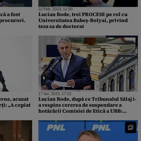
22 Feb. 2023, 12:30
că a fost
Lucian Bode, trei PROCESE pe rol cu
 procurori.
Universitatea Babeș-Bolyai, privind
teza sa de doctorat
17 Ian. 2023, 17:22
erne, acuzat
Lucian Bode, după ce Tribunalul Sălaj i-
ți: „A copiat
a respins cererea de suspendare a
hotărârii Comisiei de Etică a UBB:
„Lupta mea pentru adevăr nu se oprește
aici, ea abia acum începe”