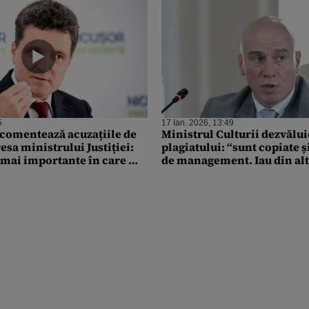
5
17 Ian. 2026, 13:49
comentează acuzațiile de
Ministrul Culturii dezvălu
resa ministrului Justiției:
plagiatului: “sunt copiate ș
i mai importante în care mă
de management. Iau din alt p
l revând ție, ca nou”