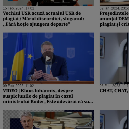
15 Feb. 2024, 17:02
02 Ian. 2024, 23:5
Vechiul USR acuză actualul USR de
Președintele
plagiat / Mărul discordiei, sloganul:
anunțat DEMI
,,Fără hoţie ajungem departe”
plagiat și cr
despre anti
09 Feb. 2023, 11:02
08 Feb. 2023, 11:
VIDEO | Klaus Iohannis, despre
CHAT, CHAT, 
suspiciunile de plagiat în cazul
ministrului Bode: „Este adevărat că sunt
probleme. Mă aștept ca până la rocada
guvernamentală să se ia o decizie clară”
/ Reacția premierului Nicolae Ciucă