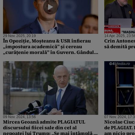
29 Nov. 2025, 20:19
14 Apr. 2025, 23:5
În Opoziție, Moșteanu & USR înfierau
Crin Antones
„impostura academică” și cereau
să demită pr
„curățenie morală” în Guvern. Gândul
scoate din arhivă un moment „de
colecție” cu proaspăt demisul Moșteanu
09 Nov. 2024, 13:56
07 Nov. 2024, 17:
Mircea Geoană admite PLAGIATUL
Nicolae Ciucă
discursului fiicei sale din cel al
de PLAGIAT. D
nepoatei lui Trump: „Se mai întâmplă și
am nicio pr