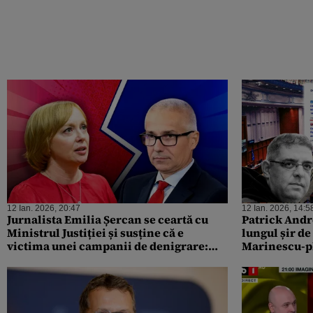
12 Ian. 2026, 20:47
12 Ian. 2026, 14:5
Jurnalista Emilia Șercan se ceartă cu
Patrick Andr
Ministrul Justiției și susține că e
lungul șir de
victima unei campanii de denigrare:
Marinescu-pl
„Radu Marinescu este o piesă
parte a pres
importantă”
Șercan