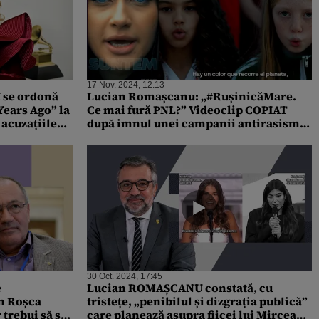
17 Nov. 2024, 12:13
I se ordonă
Lucian Romașcanu: „#RușinicăMare.
Years Ago” la
Ce mai fură PNL?” Videoclip COPIAT
 acuzațiile
după imnul unei campanii antirasism
din „La Liga”. Clipul a fost ȘTERS
30 Oct. 2024, 17:45
e
Lucian ROMAȘCANU constată, cu
in Roșca
tristețe, „penibilul și dizgrația publică”
 trebui să se
care planează asupra fiicei lui Mircea