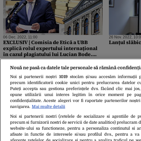
06 Dec. 2022, 11:00
26 Nov. 2022, 10:
EXCLUSIV | Comisia de Etică a UBB
Lanțul slăbi
explică rolul expertului internațional
în cazul plagiatului lui Lucian Bode.
„Timpul va dovedi că am avut o
abordare corectă și echilibrată, dincolo
Nouă ne pasă ca datele tale personale să rămână confidenți
de presiuni publice, politice sau
Noi și partenerii noștri
1019
stocăm și/sau accesăm informații pe
tribunale populare”
precum identificatorii cookie unici pentru prelucrarea datelor c
Puteți accepta sau gestiona preferințele dvs. făcând clic mai jos,
opune utilizării unui interes legitim în orice moment pe pag
confidențialitate. Aceste alegeri vor fi raportate partenerilor noștr
navigarea.
Mai multe detalii
Noi si partenerii nostri (retelele de socializare si agentiile de p
07 Oct. 2022, 20:05
precum si furnizorii nostri de servicii de date analitice) prelucram 
FOTO | O delegație USR a mers la
website-ului sa functioneze, pentru a personaliza continutul si an
Biblioteca Națională pentru a transcrie
afisate in functie de interesele si/sau profilul dvs., pentru a va 
teza de doctorat a ministrului Lucian
aferente retelelor de socializare si pentru a analiza traficul pe we