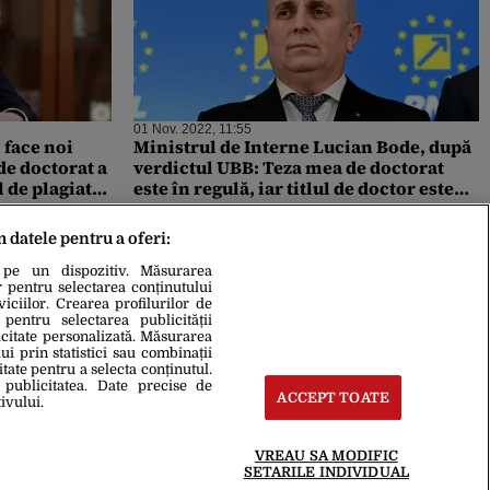
01 Nov. 2022, 11:55
 face noi
Ministrul de Interne Lucian Bode, după
 de doctorat a
verdictul UBB: Teza mea de doctorat
 de plagiat
este în regulă, iar titlul de doctor este
 la întreaga
menţinut / Voi revizui erorile din șapte
pagini
m datele pentru a oferi:
 pe un dispozitiv. Măsurarea
r pentru selectarea conținutului
iciilor. Crearea profilurilor de
 pentru selectarea publicității
icitate personalizată. Măsurarea
i prin statistici sau combinații
itate pentru a selecta conținutul.
 publicitatea. Date precise de
ACCEPT TOATE
ivului.
VREAU SA MODIFIC
SETARILE INDIVIDUAL