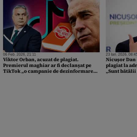
06 Feb. 2026, 21:11
23 Ian. 2026, 08:4
Viktor Orban, acuzat de plagiat.
Nicușor Dan 
Premierul maghiar ar fi declanșat pe
plagiat la ad
TikTok „o campanie de dezinformare”
„Sunt bătăli
marcă înregistrată Călin Georgescu
implic”