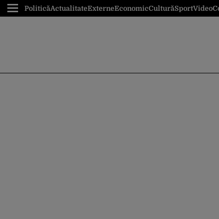
Politică
Actualitate
Externe
Economic
Cultură
Sport
Video
C