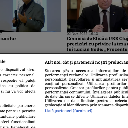
07
02 Nov. 2022, 16:13
ciunilor
Comisia de Etică a UBB Cluj
precizări cu privire la teza
lui Lucian Bode: „Procentul
2.95% rezultat este raportat
lucrare”
ale
Atât noi, cât și partenerii noștri prelucră
 dispozitivul dvs.,
Stocarea și/sau accesarea informațiilor de
u caracter personal.
performanței reclamelor. Utilizarea profilurilo
personalizat. Dezvoltarea și îmbunătățirea serv
 respectiv vă puteți
conținut personalizat. Utilizarea profilurilor
ina cu politica de
personalizate. Crearea profilurilor pentru publ
i și nu vă vor afecta
performanței conținutului. Înțelegerea publiculu
de date din surse diferite. Utilizarea datelor lim
Utilizarea de date limitate pentru a selecta
geolocație și identificarea prin scanarea dispozit
ublicitate partenere,
Listă parteneri (furnizori)
date pentru a permite
unturile publicitare
oferi functionalitati
bsite. Beneficiati de