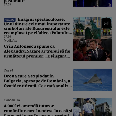
pasionali”
17:39
Imagini spectaculoase.
VIDEO
Unul dintre cele mai importante
simboluri ale Bucureștiului este
reamplasat pe clădirea Palatului
Universității
17:36
Mediafax
Crin Antonescu spune că
Alexandru Nazare ar trebui să fie
următorul premier: „E singura
soluție”
Digi24
Drona care a explodat în
Bulgaria, aproape de România, a
fost identificată. Ce arată analiza
preliminară a epavei
Cancan.ro
4.000 lei amendă tuturor
românilor care locuiesc la casă și
fac acest lucru în curte, crezând