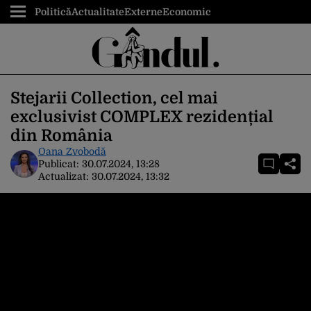
Politică
Actualitate
Externe
Economic
Stejarii Collection, cel mai
exclusivist COMPLEX rezidențial
din România
Oana Zvobodă
Publicat:
30.07.2024, 13:28
Actualizat:
30.07.2024, 13:32