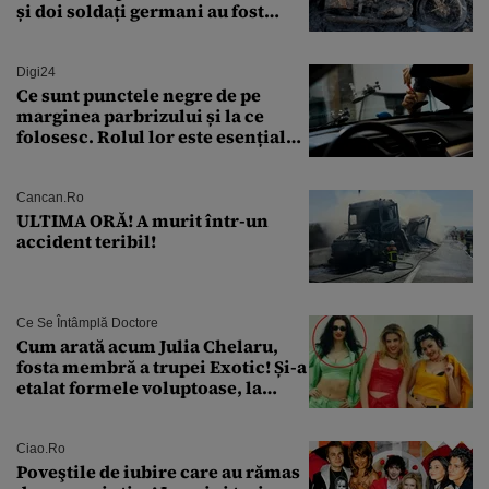
și doi soldați germani au fost
găsiți în Dunăre
Digi24
Ce sunt punctele negre de pe
marginea parbrizului și la ce
folosesc. Rolul lor este esențial
pentru siguranța mașinii
Cancan.ro
ULTIMA ORĂ! A murit într-un
accident teribil!
Ce Se Întâmplă Doctore
Cum arată acum Julia Chelaru,
fosta membră a trupei Exotic! Și-a
etalat formele voluptoase, la
aproape 50 de ani
Ciao.ro
Poveştile de iubire care au rămas