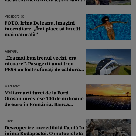
că nu îi vede nimeni
Prosport.ro
FOTO. Irina Deleanu, imagini
incendiare: „Îmi place să fiu cât
mai naturală”
Adevarul
„Era mai bun trenul vechi, era
răcoare”. Pasagerii unui tren
PESA au fost sufocați de căldură
pe ruta București-Constanța
Mediafax
Miliardarii turci de la Ford
Otosan investesc 100 de milioane
de euro în România. Banca
Transilvania le acordă o
finanțare uriașă
Click
Descoperire incredibilă făcută în
inima Budapestei. O motocicletă