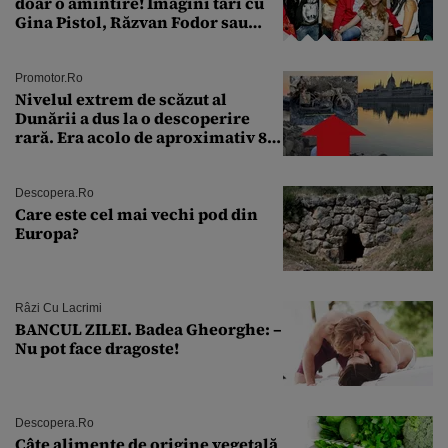
doar o amintire! Imagini tari cu
Gina Pistol, Răzvan Fodor sau
Andra Măruţă şi foştii parteneri
Promotor.ro
Nivelul extrem de scăzut al
Dunării a dus la o descoperire
rară. Era acolo de aproximativ 80
de ani
Descopera.ro
Care este cel mai vechi pod din
Europa?
Râzi Cu Lacrimi
BANCUL ZILEI. Badea Gheorghe: –
Nu pot face dragoste!
Descopera.ro
Câte alimente de origine vegetală