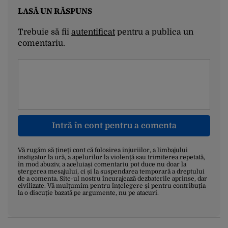
LASĂ UN RĂSPUNS
Trebuie să fii
autentificat
pentru a publica un
comentariu.
Intră în cont pentru a comenta
Vă rugăm să țineți cont că folosirea injuriilor, a limbajului
instigator la ură, a apelurilor la violență sau trimiterea repetată,
în mod abuziv, a aceluiași comentariu pot duce nu doar la
ștergerea mesajului, ci și la suspendarea temporară a dreptului
de a comenta. Site-ul nostru încurajează dezbaterile aprinse, dar
civilizate. Vă mulțumim pentru înțelegere și pentru contribuția
la o discuție bazată pe argumente, nu pe atacuri.