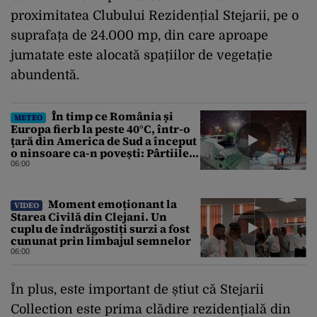
proximitatea Clubului Rezidențial Stejarii, pe o
suprafața de 24.000 mp, din care aproape
jumatate este alocată spațiilor de vegetație
abundentă.
În timp ce România și
METEO
Europa fierb la peste 40°C, într-o
țară din America de Sud a început
o ninsoare ca-n povești: Pârtiile
s-au umplut de schiori
06:00
Moment emoționant la
VIDEO
Starea Civilă din Clejani. Un
cuplu de îndrăgostiți surzi a fost
cununat prin limbajul semnelor
06:00
În plus, este important de știut că Stejarii
Collection este prima clădire rezidențială din