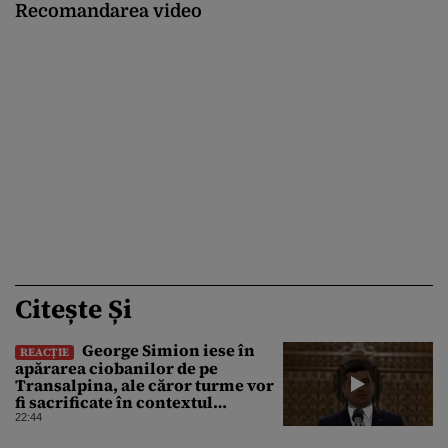
Recomandarea video
Citește Și
George Simion iese în
REACȚIE
apărarea ciobanilor de pe
Transalpina, ale căror turme vor
fi sacrificate în contextul
focarului de variolă ovină
22:44