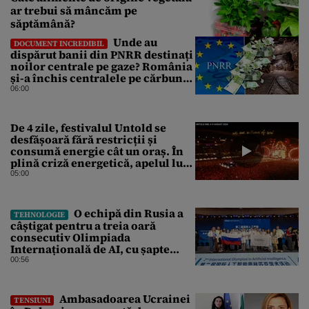
ar trebui să mâncăm pe
săptămână?
Unde au
DOCUMENT INCREDIBIL
dispărut banii din PNRR destinați
noilor centrale pe gaze? România
și-a închis centralele pe cărbune
în ritm galopant, dar nu a pus
06:00
nimic în loc. 20 milioane de euro
s-au dus pe apa sâmbetei
De 4 zile, festivalul Untold se
desfășoară fără restricții și
consumă energie cât un oraș. În
plină criză energetică, apelul lui
Bolojan de economisire a
05:00
energiei nu s-a auzit la Cluj, în
orașul condus de colegul de
partid, Emil Boc
O echipă din Rusia a
TEHNOLOGIE
câștigat pentru a treia oară
consecutiv Olimpiada
Internațională de AI, cu șapte
medalii din aur și una de bronz
00:56
Ambasadoarea Ucrainei
TENSIUNI