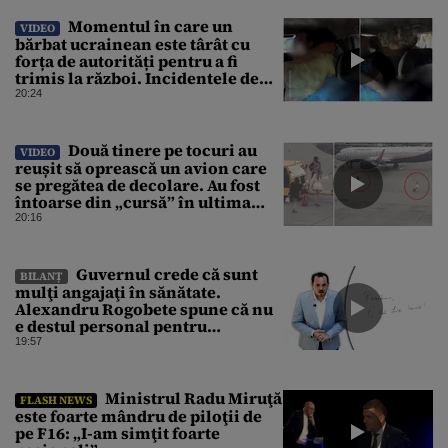
Momentul în care un
VIDEO
bărbat ucrainean este târât cu
forța de autorități pentru a fi
trimis la război. Incidentele de
acest fel sunt tot mai dese
20:24
Două tinere pe tocuri au
VIDEO
reușit să oprească un avion care
se pregătea de decolare. Au fost
întoarse din „cursă” în ultima
clipă. Imaginile au devenit virale
20:16
Guvernul crede că sunt
BILANȚ
mulţi angajaţi în sănătate.
Alexandru Rogobete spune că nu
e destul personal pentru
combaterea infecţiilor
19:57
nosocomiale
Ministrul Radu Miruţă
FLASH NEWS
este foarte mândru de piloţii de
pe F16: „I-am simţit foarte