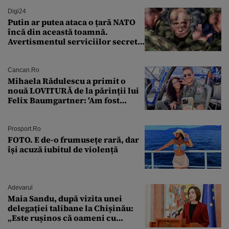
Digi24
Putin ar putea ataca o țară NATO
încă din această toamnă.
Avertismentul serviciilor secrete
americane
Cancan.ro
Mihaela Rădulescu a primit o
nouă LOVITURĂ de la părinții lui
Felix Baumgartner: 'Am fost
ȘTEARSĂ complet din
Prosport.ro
FOTO. E de-o frumusețe rară, dar
își acuză iubitul de violență
Adevarul
Maia Sandu, după vizita unei
delegației talibane la Chișinău:
„Este rușinos că oameni cu
funcții înalte nu se