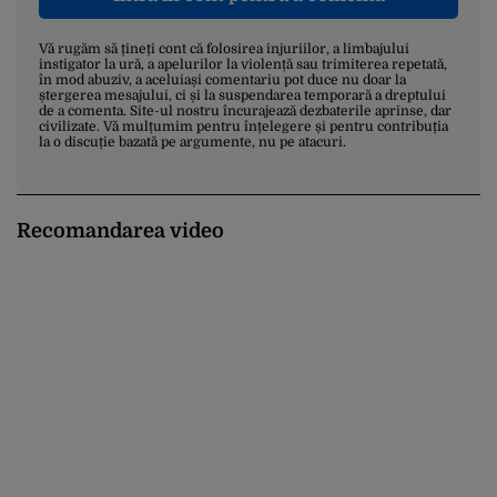
Vă rugăm să țineți cont că folosirea injuriilor, a limbajului
instigator la ură, a apelurilor la violență sau trimiterea repetată,
în mod abuziv, a aceluiași comentariu pot duce nu doar la
ștergerea mesajului, ci și la suspendarea temporară a dreptului
de a comenta. Site-ul nostru încurajează dezbaterile aprinse, dar
civilizate. Vă mulțumim pentru înțelegere și pentru contribuția
la o discuție bazată pe argumente, nu pe atacuri.
Recomandarea video