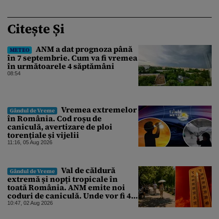
Citește Și
ANM a dat prognoza până
METEO
în 7 septembrie. Cum va fi vremea
în următoarele 4 săptămâni
08:54
Vremea extremelor
Gândul de Vreme
în România. Cod roșu de
caniculă, avertizare de ploi
torențiale și vijelii
11:16, 05 Aug 2026
Val de căldură
Gândul de Vreme
extremă și nopți tropicale în
toată România. ANM emite noi
coduri de caniculă. Unde vor fi 40
de grade
10:47, 02 Aug 2026