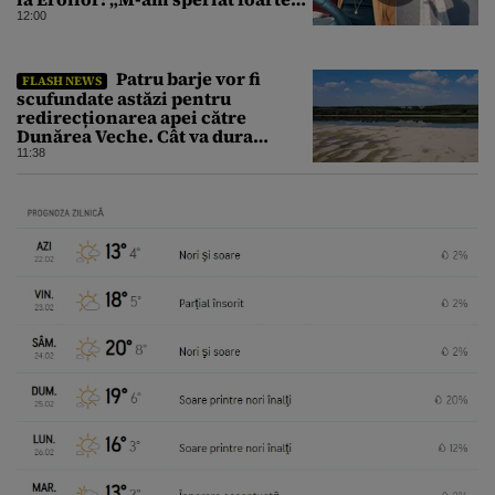
tare”
12:00
Patru barje vor fi
FLASH NEWS
scufundate astăzi pentru
redirecționarea apei către
Dunărea Veche. Cât va dura
operațiunea
11:38