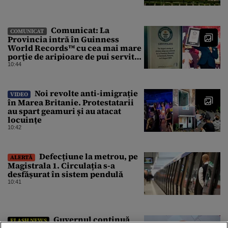
Comunicat: La
COMUNICAT
Provincia intră în Guinness
World Records™ cu cea mai mare
porție de aripioare de pui servită
la un eveniment
10:44
Noi revolte anti-imigrație
VIDEO
în Marea Britanie. Protestatarii
au spart geamuri și au atacat
locuințe
10:42
Defecțiune la metrou, pe
ALERTĂ
Magistrala 1. Circulația s-a
desfășurat în sistem pendulă
10:41
Guvernul continuă
FLASH NEWS