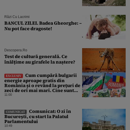
Râzi Cu Lacrimi
BANCUL ZILEI. Badea Gheorghe: –
Nu pot face dragoste!
Descopera.ro
Test de cultură generală. Ce
înălțime au girafele la naștere?
Cum cumpără bulgarii
EXCLUSIV
energie aproape gratis din
România și o revând la prețuri de
zeci de ori mai mari. Cine sunt
noii „băieți deștepți” din energie
11:00
de la sud de Dunăre
Comunicat: O zi în
COMUNICAT
București, cu start la Palatul
Parlamentului
10:49