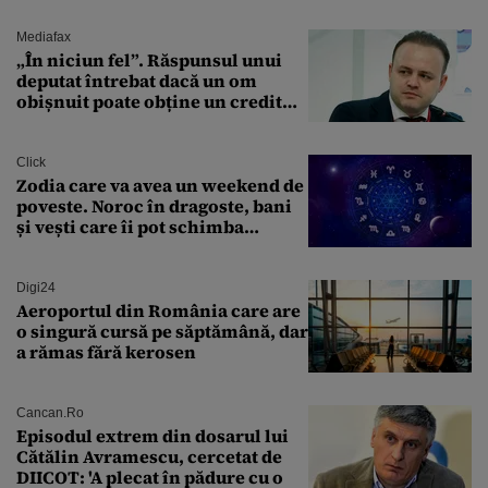
documentează”
Mediafax
„În niciun fel”. Răspunsul unui
deputat întrebat dacă un om
obișnuit poate obține un credit
ipotecar
Click
Zodia care va avea un weekend de
poveste. Noroc în dragoste, bani
și vești care îi pot schimba
viitorul
Digi24
Aeroportul din România care are
o singură cursă pe săptămână, dar
a rămas fără kerosen
Cancan.ro
Episodul extrem din dosarul lui
Cătălin Avramescu, cercetat de
DIICOT: 'A plecat în pădure cu o