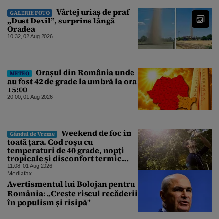
Vârtej uriaș de praf
GALERIE FOTO
„Dust Devil”, surprins lângă
Oradea
10:32, 02 Aug 2026
Orașul din România unde
METEO
au fost 42 de grade la umbră la ora
15:00
20:00, 01 Aug 2026
Weekend de foc în
Gândul de Vreme
toată țara. Cod roșu cu
temperaturi de 40 grade, nopți
tropicale și disconfort termic
mare. Unde se va atinge pragul
11:08, 01 Aug 2026
critic
Mediafax
Avertismentul lui Bolojan pentru
România: „Crește riscul recăderii
în populism și risipă”