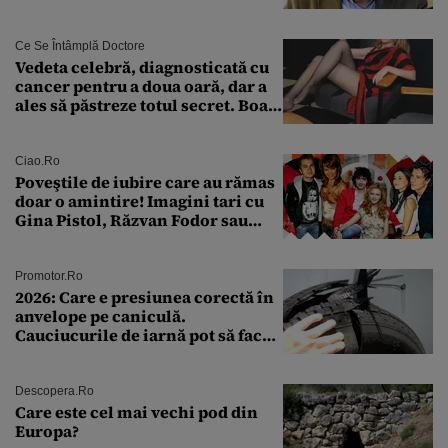
Ce Se Întâmplă Doctore
Vedeta celebră, diagnosticată cu
cancer pentru a doua oară, dar a
ales să păstreze totul secret. Boala
a fost descoperită la un control de
rutină
Ciao.ro
Poveştile de iubire care au rămas
doar o amintire! Imagini tari cu
Gina Pistol, Răzvan Fodor sau
Andra Măruţă şi foştii parteneri
Promotor.ro
2026: Care e presiunea corectă în
anvelope pe caniculă.
Cauciucurile de iarnă pot să facă
explozie la peste 40°C?
Descopera.ro
Care este cel mai vechi pod din
Europa?