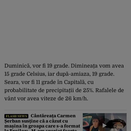
Duminică, vor fi 19 grade. Dimineața vom avea
15 grade Celsius, iar după-amiaza, 19 grade.
Seara, vor fi 11 grade în Capitală, cu
probabilitate de precipitații de 25%. Rafalele de
vânt vor avea viteze de 26 km/h.
Cântăreața Carmen
FLASH NEWS
Șerban susține că a căzut cu
mașina în groapa care s-a format
la Eroilor: „M-am speriat foarte