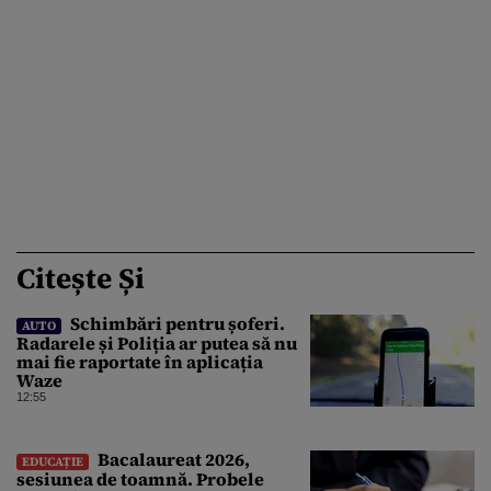
Citește Și
Schimbări pentru șoferi.
AUTO
Radarele și Poliția ar putea să nu
mai fie raportate în aplicația
Waze
12:55
Bacalaureat 2026,
EDUCAȚIE
sesiunea de toamnă. Probele