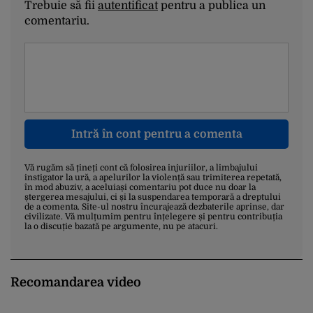
Trebuie să fii
autentificat
pentru a publica un
comentariu.
Intră în cont pentru a comenta
Vă rugăm să țineți cont că folosirea injuriilor, a limbajului
instigator la ură, a apelurilor la violență sau trimiterea repetată,
în mod abuziv, a aceluiași comentariu pot duce nu doar la
ștergerea mesajului, ci și la suspendarea temporară a dreptului
de a comenta. Site-ul nostru încurajează dezbaterile aprinse, dar
civilizate. Vă mulțumim pentru înțelegere și pentru contribuția
la o discuție bazată pe argumente, nu pe atacuri.
Recomandarea video