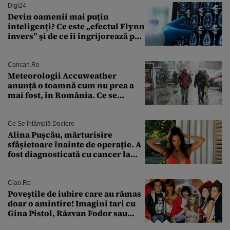
Digi24
Devin oamenii mai puțin
inteligenți? Ce este „efectul Flynn
invers” și de ce îi îngrijorează pe
cercetători
Cancan.ro
Meteorologii Accuweather
anunță o toamnă cum nu prea a
mai fost, în România. Ce se
întâmplă în septembrie,
octombrie și noiembrie 2026, în
București. Pe ce dată ninge
Ce Se Întâmplă Doctore
Alina Pușcău, mărturisire
sfâșietoare înainte de operație. A
fost diagnosticată cu cancer la
sân în metastază: „Este singurul
tratament care o să mă ajute să
îmi salvez viața”
Ciao.ro
Poveştile de iubire care au rămas
doar o amintire! Imagini tari cu
Gina Pistol, Răzvan Fodor sau
Andra Măruţă şi foştii parteneri