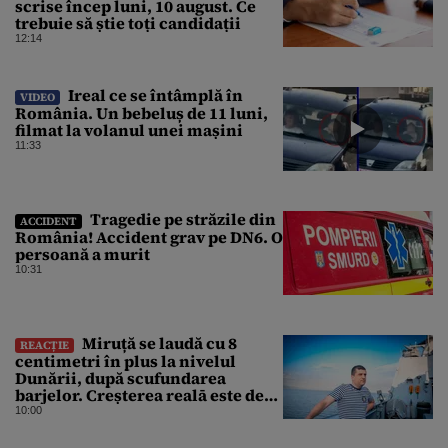
scrise încep luni, 10 august. Ce
trebuie să știe toți candidații
12:14
Ireal ce se întâmplă în
VIDEO
România. Un bebeluș de 11 luni,
filmat la volanul unei mașini
11:33
Tragedie pe străzile din
ACCIDENT
România! Accident grav pe DN6. O
persoană a murit
10:31
Miruță se laudă cu 8
REACȚIE
centimetri în plus la nivelul
Dunării, după scufundarea
barjelor. Creșterea realā este de
doar 4 centimetri
10:00