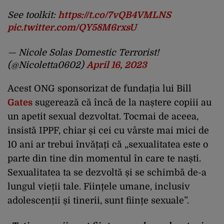
See toolkit:
https://t.co/7vQB4VMLNS
pic.twitter.com/QY58M6rxsU
— Nicole Solas Domestic Terrorist!
(@Nicoletta0602)
April 16, 2023
Acest ONG sponsorizat de fundația lui Bill
Gates
sugerează că încă de la naștere copiii au
un apetit sexual dezvoltat. Tocmai de aceea,
insistă IPPF, chiar și cei cu vârste mai mici de
10 ani ar trebui învățați că „sexualitatea este o
parte din tine din momentul în care te naști.
Sexualitatea ta se dezvoltă și se schimbă de-a
lungul vieții tale. Ființele umane, inclusiv
adolescenții și tinerii, sunt ființe sexuale”.