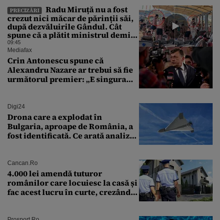
Radu Miruță nu a fost
PRECIZĂRI
crezut nici măcar de părinții săi,
după dezvăluirile Gândul. Cât
spune că a plătit ministrul demis
pentru vacanța la 5 stele în Turcia
09:45
Mediafax
Crin Antonescu spune că
Alexandru Nazare ar trebui să fie
următorul premier: „E singura
soluție”
Digi24
Drona care a explodat în
Bulgaria, aproape de România, a
fost identificată. Ce arată analiza
preliminară a epavei
Cancan.ro
4.000 lei amendă tuturor
românilor care locuiesc la casă și
fac acest lucru în curte, crezând
că nu îi vede nimeni
Prosport.ro