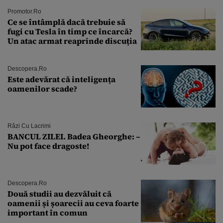
Promotor.ro
Ce se întâmplă dacă trebuie să
fugi cu Tesla în timp ce încarcă?
Un atac armat reaprinde discuția
Descopera.ro
Este adevărat că inteligența
oamenilor scade?
Râzi Cu Lacrimi
BANCUL ZILEI. Badea Gheorghe: –
Nu pot face dragoste!
Descopera.ro
Două studii au dezvăluit că
oamenii și șoarecii au ceva foarte
important în comun