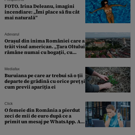
FOTO. Irina Deleanu, imagini
incendiare: „Îmi place să fiu cât
mai naturală”
Adevarul
Orașul din inima României care a
trăit visul american. „Țara Oltului
rămâne numai cu bogații, cu
babele, cu moșnegii și cu
sărăntocii”
Mediafax
Buruiana pe care ar trebui să o ții
departe de grădină cu orice preț și
cum previi apariția ei
Click
O femeie din România a pierdut
zeci de mii de euro după ce a
primit un mesaj pe WhatsApp. A
crezut că va moșteni 175.000 de
euro din Franța