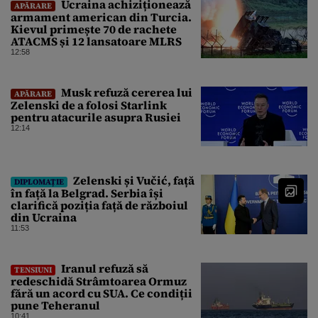
Ucraina achiziționează
APĂRARE
armament american din Turcia.
Kievul primește 70 de rachete
ATACMS și 12 lansatoare MLRS
12:58
Musk refuză cererea lui
APĂRARE
Zelenski de a folosi Starlink
pentru atacurile asupra Rusiei
12:14
Zelenski și Vučić, față
DIPLOMAȚIE
în față la Belgrad. Serbia își
clarifică poziția față de războiul
din Ucraina
11:53
Iranul refuză să
TENSIUNI
redeschidă Strâmtoarea Ormuz
fără un acord cu SUA. Ce condiții
pune Teheranul
10:41