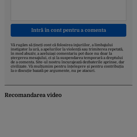
Intră în cont pentru a comenta
Vă rugăm să țineți cont că folosirea injuriilor, a limbajului
instigator la ură, a apelurilor la violență sau trimiterea repetată,
în mod abuziv, a aceluiași comentariu pot duce nu doar la
ștergerea mesajului, ci și la suspendarea temporară a dreptului
de a comenta. Site-ul nostru încurajează dezbaterile aprinse, dar
civilizate. Vă mulțumim pentru înțelegere și pentru contribuția
la o discuție bazată pe argumente, nu pe atacuri.
Recomandarea video