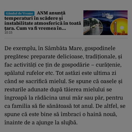
ANM anunță
Gândul de Vreme
temperaturi în scădere și
instabilitate atmosferică în toată
țara. Cum va fi vremea în
București și când vin vijeliile
10:15
De exemplu, în Sâmbăta Mare, gospodinele
pregătesc preparate delicioase, tradiționale, și
fac activități ce țin de gospodărie – curățenie,
spălatul rufelor etc. Tot astăzi este ultima zi
când se sacrifică mielul. Se spune că oasele și
resturile adunate după tăierea mielului se
îngroapă la rădăcina unui măr sau păr, pentru
ca familia să fie sănătoasă tot anul. De altfel, se
spune că este bine să îmbraci o haină nouă,
înainte de a ajunge la slujbă.