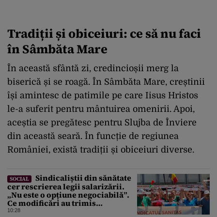
Tradiții și obiceiuri: ce să nu faci
în Sâmbăta Mare
În această sfântă zi, credincioșii merg la
biserică și se roagă. În Sâmbăta Mare, creștinii
își amintesc de patimile pe care Iisus Hristos
le-a suferit pentru mântuirea omenirii. Apoi,
aceștia se pregătesc pentru Slujba de Înviere
din această seară. În funcție de regiunea
României, există tradiții și obiceiuri diverse.
Sindicaliștii din sănătate
SOCIAL
cer rescrierea legii salarizării.
„Nu este o opțiune negociabilă”.
Ce modificări au trimis
Guvernului Bolojan
10:28