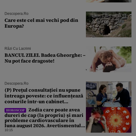
explozie la peste 40°C?
Descopera.ro
Care este cel mai vechi pod din
Europa?
Râzi Cu Lacrimi
BANCUL ZILEI. Badea Gheorghe: –
Nu pot face dragoste!
Descopera.ro
(P) Prețul consultației nu spune
întreaga poveste: ce influențează
costurile într-un cabinet
stomatologic din București
Zodia care poate avea
HOROSCOP
dureri de cap (la propriu) și mari
probleme cardiovasculare în
luna august 2026. Avertismentul
experților în astrologie
10:15