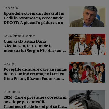
Cancan.ro
Episodul extrem din dosarul lui
Cătălin Avramescu, cercetat de
DIICOT: 'A plecat în pădure cu o
Ce Se Întâmplă Doctore
Cum arată astăzi Dana
Nicolaescu, la 13 ani de la
moartea lui Sergiu Nicolaescu.
Transformarea care i-a surprins
pe toți
Ciao.ro
Poveştile de iubire care au rămas
doar o amintire! Imagini tari cu
Gina Pistol, Răzvan Fodor sau
Andra Măruţă şi foştii parteneri
Promotor.ro
2026: Care e presiunea corectă în
anvelope pe caniculă.
Cauciucurile de iarnă pot să facă