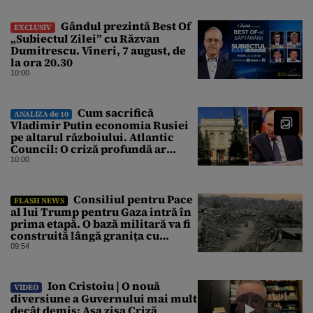
Gândul prezintă Best Of
EXCLUSIV
„Subiectul Zilei” cu Răzvan
Dumitrescu. Vineri, 7 august, de
la ora 20.30
10:00
Cum sacrifică
ANALIZA de 10
Vladimir Putin economia Rusiei
pe altarul războiului. Atlantic
Council: O criză profundă ar
putea forța Kremlinul să apeleze
10:00
la ultimele resurse ale Băncii
Centrale
Consiliul pentru Pace
FLASH NEWS
al lui Trump pentru Gaza intră în
prima etapă. O bază militară va fi
construită lângă granița cu
Israelul
09:54
Ion Cristoiu | O nouă
VIDEO
diversiune a Guvernului mai mult
decât demis: Așa zisa Criză