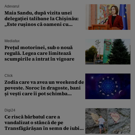
Adevarul
Maia Sandu, după vizita unei
delegației talibane la Chișinău:
„Este rușinos că oameni cu
funcții înalte nu se
documentează”
Mediafax
Prețul motorinei, sub o nouă
regulă. Legea care limitează
scumpirile a intrat în vigoare
Click
Zodia care va avea un weekend de
poveste. Noroc în dragoste, bani
și vești care îi pot schimba
viitorul
Digi24
Ce riscă bărbatul care a
vandalizat o stâncă de pe
Transfăgărășan în semn de iubire
față de „Anna”