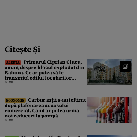
Citește Și
Primarul Ciprian Ciucu,
ALERTĂ
anunț despre blocul explodat din
Rahova. Ce ar putea să le
transmită edilul locatarilor
rămași pe drumuri
10:08
Carburanții s-au ieftinit
ECONOMIE
după plafonarea adaosului
comercial. Când ar putea urma
noi reduceri la pompă
10:08