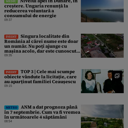
Nivelul apei în Dunăre, în
MEDIU
creștere. Ungaria renunță la
reducerea voluntară a
consumului de energie
09:37
Singura localitate din
INEDIT
România al cărei nume este doar
un număr. Nu poți ajunge cu
mașina acolo, dar este cunoscută
în lumea întreagă
09:35
TOP 3 | Cele mai scumpe
INEDIT
obiecte vândute la licitație, care
au aparținut familiei Ceaușescu
09:15
ANM a dat prognoza până
METEO
în 7 septembrie. Cum va fi vremea
în următoarele 4 săptămâni
08:54