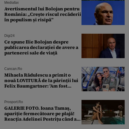
Mediafax
Avertismentul lui Bolojan pentru
România: „Crește riscul recăderii
în populism și risipă”
Digi24
Ce spune Ilie Bolojan despre
publicarea declarației de avere a
partenerei sale de viață
Cancan.ro
Mihaela Rădulescu a primit o
nouă LOVITURĂ de la părinții lui
Felix Baumgartner: 'Am fost
ȘTEARSĂ complet din
Prosport.ro
GALERIE FOTO. Ioana Tamaş,
apariție fermecătoare pe plajă!
Reacția Adelinei Pestrițu când a
văzut-o