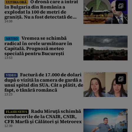
O dronă care a intrat
ULTIMA ORĂ
în Bulgaria din România a
explodat la 100 de metri de
graniță. Nu a fost detectată de
radare. Reacția MApN
14:08
Vremea se schimbă
METEO
radical în orele următoare în
Capitală. Prognoză meteo
specială pentru București
13:53
Factură de 17.000 de dolari
VIDEO
după o vizită la camera de gardă a
unui spital din SUA. Cât a plătit, de
fapt, o tânără româncă
13:23
Radu Miruţă schimbă
FLASH NEWS
conducerile de la CNAIR, CNIR,
CFR Marfă şi Călători şi Metrorex
12:39