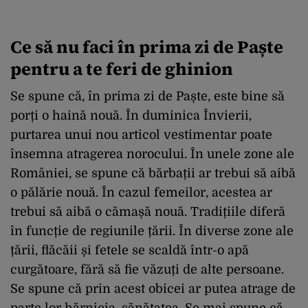
Ce să nu faci în prima zi de Paște
pentru a te feri de ghinion
Se spune că, în prima zi de Paște, este bine să
porți o haină nouă. În duminica Învierii,
purtarea unui nou articol vestimentar poate
însemna atragerea norocului. În unele zone ale
României, se spune că bărbații ar trebui să aibă
o pălărie nouă. În cazul femeilor, acestea ar
trebui să aibă o cămașă nouă. Tradițiile diferă
în funcție de regiunile țării. În diverse zone ale
țării, flăcăii și fetele se scaldă într-o apă
curgătoare, fără să fie văzuți de alte persoane.
Se spune că prin acest obicei ar putea atrage de
parte lor hărnicia, sănătatea. Se mai spune că