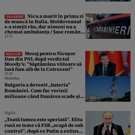
Nicu a murit în prima zi
TRAGEDIE
de muncă în Italia. Moldoveanul
s-a simțit rău, dar nimeni nu a
chemat ambulanța / Șase români,
anchetați
12:37
Mesaj pentru Nicușor
REACȚIE
Dan din PNL după verdictul
Moody’s: ”Săptămâna viitoare să
iasă fum alb de la Cotroceni”
12:20
Mediafax
Bulgaria a devenit „bateria”
României. Cum fac vecinii
milioane când Dunărea scade și
Cernavodă produce puțin
Digi24
„Toată lumea este speriată”. Elita
rusă se teme că FSB „scapă de sub
control”, după ce Putin a extins