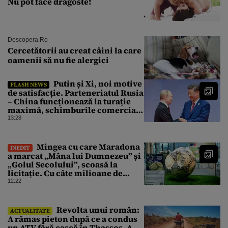
Nu pot face dragoste!
Descopera.ro
Cercetătorii au creat câini la care
oamenii să nu fie alergici
Putin și Xi, noi motive
FLASH NEWS
de satisfacție. Parteneriatul Rusia
– China funcționează la turație
maximă, schimburile comerciale
ating niveluri record
13:28
Mingea cu care Maradona
INEDIT
a marcat „Mâna lui Dumnezeu” și
„Golul Secolului”, scoasă la
licitație. Cu câte milioane de
dolari ar putea fi vândută
12:22
Revolta unui român:
ACTUALITATE
A rămas pieton după ce a condus
un ATV fără cască în Thassos. A