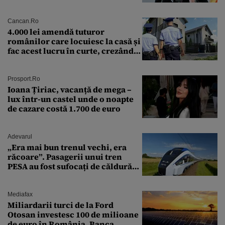
puterea serviciului
Cancan.ro
4.000 lei amendă tuturor
românilor care locuiesc la casă și
fac acest lucru în curte, crezând
că nu îi vede nimeni
Prosport.ro
Ioana Țiriac, vacanță de mega –
lux într-un castel unde o noapte
de cazare costă 1.700 de euro
Adevarul
„Era mai bun trenul vechi, era
răcoare”. Pasagerii unui tren
PESA au fost sufocați de căldură
pe ruta București-Constanța
Mediafax
Miliardarii turci de la Ford
Otosan investesc 100 de milioane
de euro în România. Banca