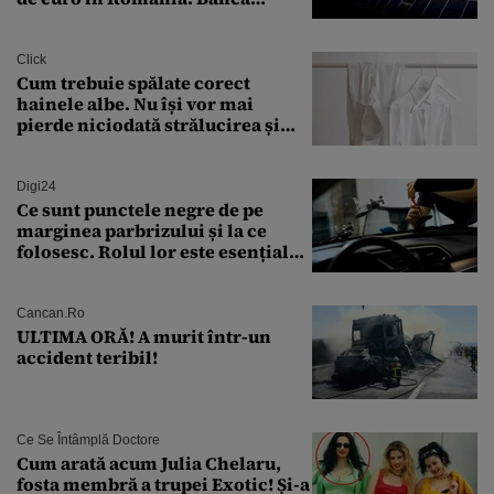
Transilvania le acordă o
finanțare uriașă
Click
Cum trebuie spălate corect
hainele albe. Nu își vor mai
pierde niciodată strălucirea și
culoarea intensă
Digi24
Ce sunt punctele negre de pe
marginea parbrizului și la ce
folosesc. Rolul lor este esențial
pentru siguranța mașinii
Cancan.ro
ULTIMA ORĂ! A murit într-un
accident teribil!
Ce Se Întâmplă Doctore
Cum arată acum Julia Chelaru,
fosta membră a trupei Exotic! Și-a