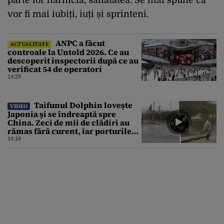
vor fi mai iubiți, iuți și sprinteni.
ANPC a făcut
ACTUALITATE
controale la Untold 2026. Ce au
descoperit inspectorii după ce au
verificat 54 de operatori
14:29
Taifunul Dolphin lovește
VIDEO
Japonia și se îndreaptă spre
China. Zeci de mii de clădiri au
rămas fără curent, iar porturile
au fost închise
14:18