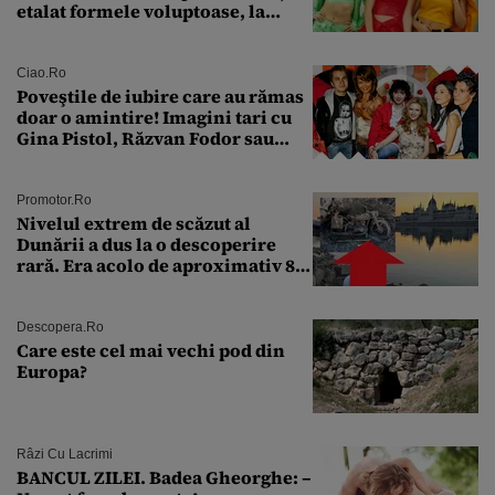
etalat formele voluptoase, la
aproape 50 de ani
Ciao.ro
Poveştile de iubire care au rămas
doar o amintire! Imagini tari cu
Gina Pistol, Răzvan Fodor sau
Andra Măruţă şi foştii parteneri
Promotor.ro
Nivelul extrem de scăzut al
Dunării a dus la o descoperire
rară. Era acolo de aproximativ 80
de ani
Descopera.ro
Care este cel mai vechi pod din
Europa?
Râzi Cu Lacrimi
BANCUL ZILEI. Badea Gheorghe: –