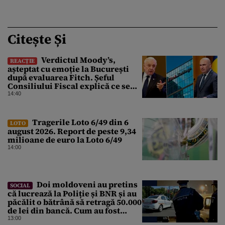
Citește Și
Verdictul Moody’s,
REACȚIE
așteptat cu emoție la București
după evaluarea Fitch. Șeful
Consiliului Fiscal explică ce se
poate întâmpla cu ratingul
14:40
României
Tragerile Loto 6/49 din 6
LOTO
august 2026. Report de peste 9,34
milioane de euro la Loto 6/49
14:00
Doi moldoveni au pretins
SOCIAL
că lucrează la Poliție și BNR și au
păcălit o bătrână să retragă 50.000
de lei din bancă. Cum au fost
prinși
13:00