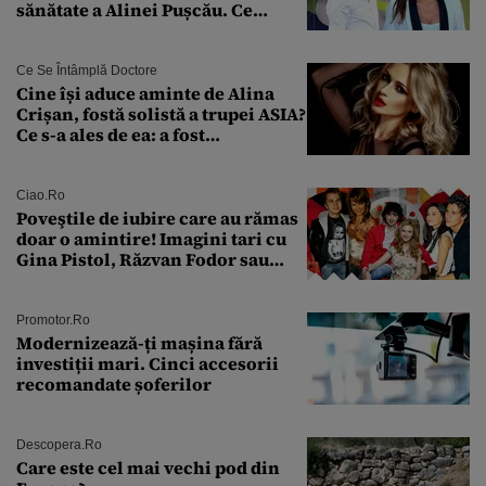
sănătate a Alinei Pușcău. Ce
discuție au avut cu două zile în
urmă
Ce Se Întâmplă Doctore
Cine își aduce aminte de Alina
Crișan, fostă solistă a trupei ASIA?
Ce s-a ales de ea: a fost
condamnată la închisoare cu
suspendare. Ce acuzații i se aduc
Ciao.ro
Poveştile de iubire care au rămas
doar o amintire! Imagini tari cu
Gina Pistol, Răzvan Fodor sau
Andra Măruţă şi foştii parteneri
Promotor.ro
Modernizează-ți mașina fără
investiții mari. Cinci accesorii
recomandate șoferilor
Descopera.ro
Care este cel mai vechi pod din