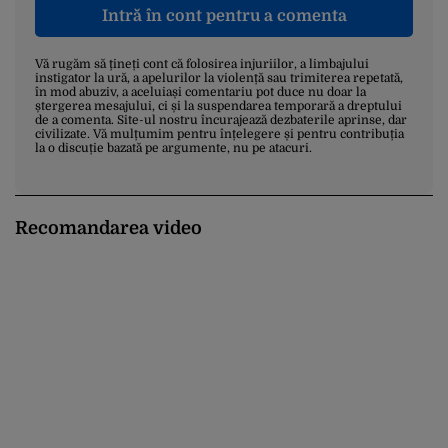
Intră în cont pentru a comenta
Vă rugăm să țineți cont că folosirea injuriilor, a limbajului
instigator la ură, a apelurilor la violență sau trimiterea repetată,
în mod abuziv, a aceluiași comentariu pot duce nu doar la
ștergerea mesajului, ci și la suspendarea temporară a dreptului
de a comenta. Site-ul nostru încurajează dezbaterile aprinse, dar
civilizate. Vă mulțumim pentru înțelegere și pentru contribuția
la o discuție bazată pe argumente, nu pe atacuri.
Recomandarea video