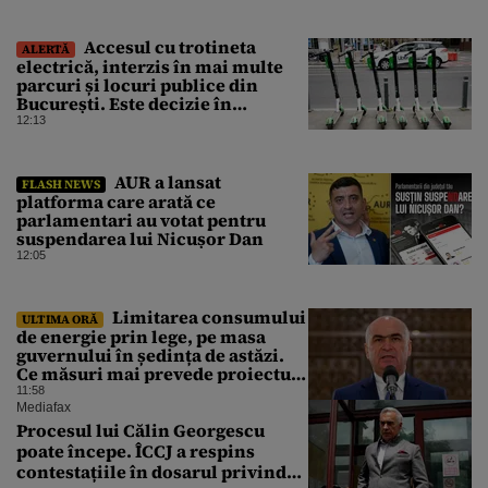
Accesul cu trotineta
ALERTĂ
electrică, interzis în mai multe
parcuri și locuri publice din
București. Este decizie în
premieră, iar amenzile sunt
12:13
usturătoare
AUR a lansat
FLASH NEWS
platforma care arată ce
parlamentari au votat pentru
suspendarea lui Nicușor Dan
12:05
Limitarea consumului
ULTIMA ORĂ
de energie prin lege, pe masa
guvernului în ședința de astăzi.
Ce măsuri mai prevede proiectul
în caz de pandemie, cutremur sau
11:58
conflict armat
Mediafax
Procesul lui Călin Georgescu
poate începe. ÎCCJ a respins
contestațiile în dosarul privind