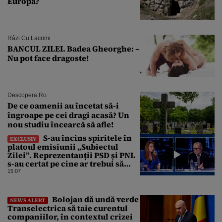
Europa?
Râzi Cu Lacrimi
BANCUL ZILEI. Badea Gheorghe: –
Nu pot face dragoste!
Descopera.ro
De ce oamenii au încetat să-i
îngroape pe cei dragi acasă? Un
nou studiu încearcă să afle!
S-au încins spiritele în
EXCLUSIV
platoul emisiunii „Subiectul
Zilei”. Reprezentanții PSD și PNL
s-au certat pe cine ar trebui să
renegocieze jaloanele PNRR
15:07
Bolojan dă undă verde
NEWS ALERT
Transelectrica să taie curentul
companiilor, în contextul crizei