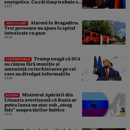
energetice. Cu cât timp trebuie să
le anunțe înainte
14:57
Alarmă în Bragadiru.
NEWS ALERT
Trei persoane au ajuns la spital
intoxicate cu gaze
14:54
Trump neagă că SUA
CONTROVERSĂ
au rămas fără muniție și
amenință cu închisoarea pe cei
care au divulgat informațiile
14:49
Ministrul Apărării din
RĂZBOI
Lituania avertizează că Rusia ar
putea lansa un atac sub „steag
fals” asupra țărilor baltice
14:31