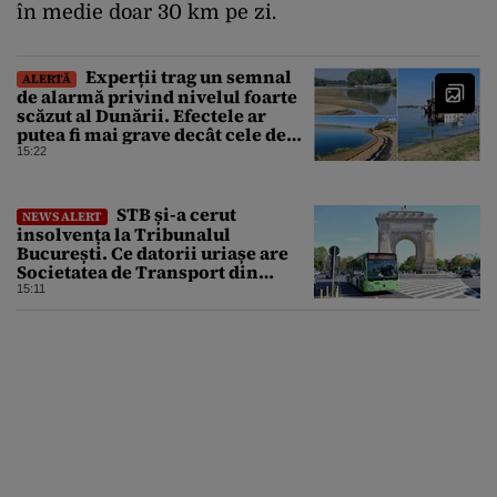
în medie doar 30 km pe zi.
Experții trag un semnal
ALERTĂ
de alarmă privind nivelul foarte
scăzut al Dunării. Efectele ar
putea fi mai grave decât cele de
până acum
15:22
STB și-a cerut
NEWS ALERT
insolvența la Tribunalul
București. Ce datorii uriașe are
Societatea de Transport din
București
15:11