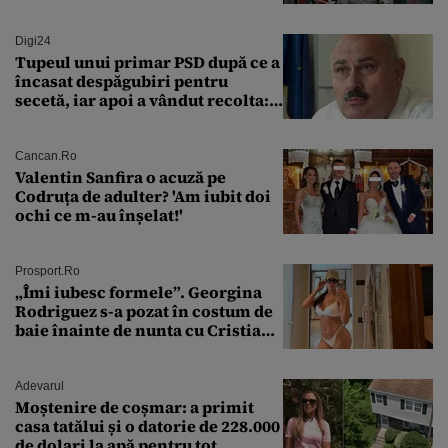
lovitura de stat
Digi24
Tupeul unui primar PSD după ce a
încasat despăgubiri pentru
secetă, iar apoi a vândut recolta:
„Dar am plătit impozit pentru
banii ăia”
Cancan.ro
Valentin Sanfira o acuză pe
Codruța de adulter? 'Am iubit doi
ochi ce m-au înșelat!'
Prosport.ro
„Îmi iubesc formele”. Georgina
Rodriguez s-a pozat în costum de
baie înainte de nunta cu Cristiano
Ronaldo
Adevarul
Moștenire de coșmar: a primit
casa tatălui și o datorie de 228.000
de dolari la apă pentru tot