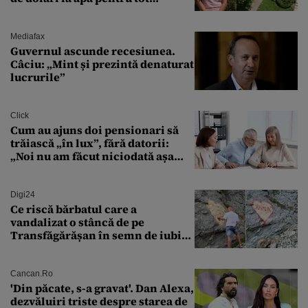
cartierul
Mediafax
Guvernul ascunde recesiunea.
Câciu: „Mint și prezintă denaturat
lucrurile”
Click
Cum au ajuns doi pensionari să
trăiască „în lux”, fără datorii:
„Noi nu am făcut niciodată așa
ceva”
Digi24
Ce riscă bărbatul care a
vandalizat o stâncă de pe
Transfăgărășan în semn de iubire
față de „Anna”
Cancan.ro
'Din păcate, s-a gravat'. Dan Alexa,
dezvăluiri triste despre starea de