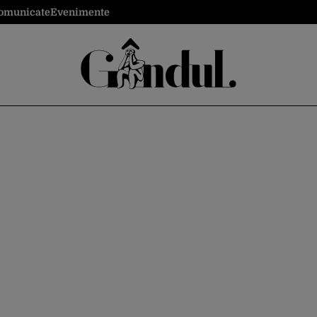
omunicate
Evenimente