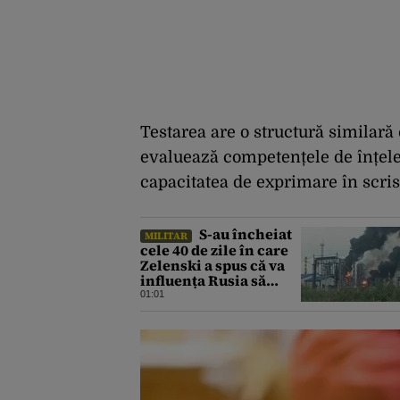
Testarea are o structură similară 
evaluează competențele de înțeleg
capacitatea de exprimare în scris
S-au încheiat
MILITAR
cele 40 de zile în care
Zelenski a spus că va
influența Rusia să
ceară pace. Ce
01:01
rezultate a adus
operațiunea Kievului