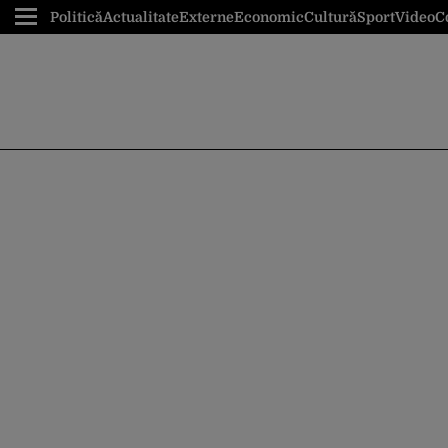
Politică
Actualitate
Externe
Economic
Cultură
Sport
Video
C