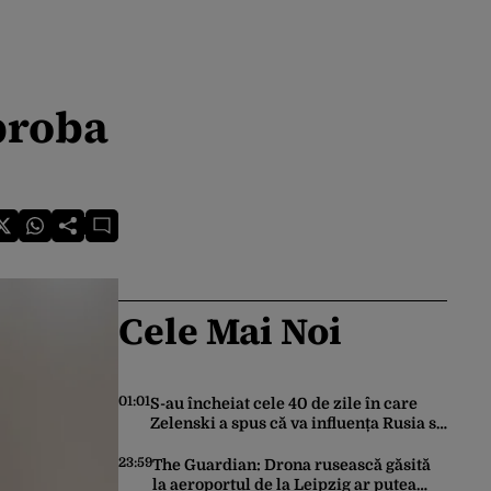
 proba
Cele Mai Noi
01:01
S-au încheiat cele 40 de zile în care
Zelenski a spus că va influența Rusia să
ceară pace. Ce rezultate a adus
operațiunea Kievului
23:59
The Guardian: Drona rusească găsită
la aeroportul de la Leipzig ar putea