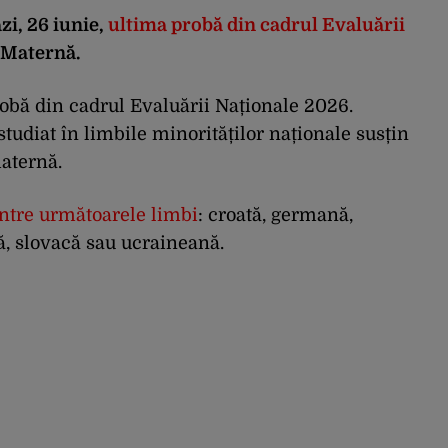
ăzi, 26 iunie,
ultima probă din cadrul Evaluării
 Maternă.
probă din cadrul Evaluării Naționale 2026.
tudiat în limbile minorităților naționale susțin
maternă.
intre următoarele limbi
: croată, germană,
ă, slovacă sau ucraineană.