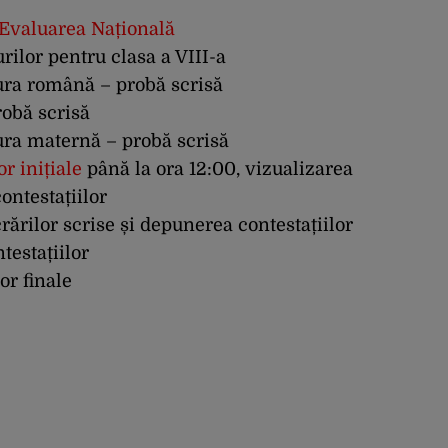
Evaluarea Națională
rilor pentru clasa a VIII-a
tura română – probă scrisă
robă scrisă
tura maternă – probă scrisă
or inițiale
până la ora 12:00, vizualizarea
ontestațiilor
crărilor scrise și depunerea contestațiilor
testațiilor
or finale