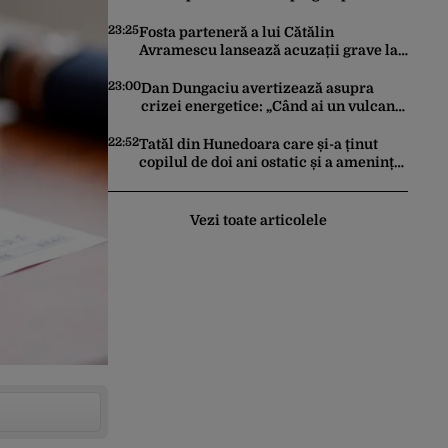
constitui un act de escaladare a
tensiunilor NATO-Rusia
23:25
Fosta parteneră a lui Cătălin
Avramescu lansează acuzații grave la
adresa acestuia și explică de ce a
sesizat DIICOT: „Făcea baie complet
23:00
Dan Dungaciu avertizează asupra
dezbrăcat cu copiii”. Fostul consilier
crizei energetice: „Când ai un vulcan
prezidențial respinge acuzațiile
deasupra, nu stai să găsești soluții cu
leucoplast”
22:52
Tatăl din Hunedoara care și-a ținut
copilul de doi ani ostatic și a amenințat
că îl ucide a fost reținut pentru 24 de
ore
Vezi toate articolele