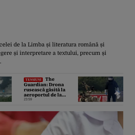
celei de la Limba și literatura română și
ere și interpretare a textului, precum și
.
The
TENSIUNI
Guardian: Drona
rusească găsită la
aeroportul de la
Leipzig ar putea
23:59
constitui un act de
escaladare a
tensiunilor NATO-
Rusia