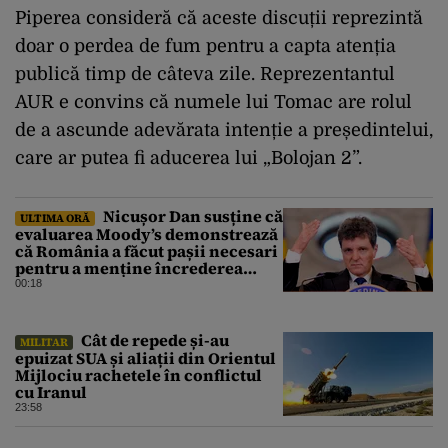
Piperea consideră că aceste discuții reprezintă
doar o perdea de fum pentru a capta atenția
publică timp de câteva zile. Reprezentantul
AUR e convins că numele lui Tomac are rolul
de a ascunde adevărata intenție a președintelui,
care ar putea fi aducerea lui „Bolojan 2”.
Nicușor Dan susține că
ULTIMA ORĂ
evaluarea Moody’s demonstrează
că România a făcut pașii necesari
pentru a menține încrederea
investitorilor: „Totuși,
00:18
perspectiva rămâne rezervată”
Cât de repede și-au
MILITAR
epuizat SUA și aliații din Orientul
Mijlociu rachetele în conflictul
cu Iranul
23:58