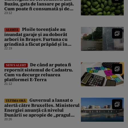
Buzău, gata de lansare pe piață.
Cum poate fi consumată și de
unde provine soiul
23:12
Ploile torențiale au
ALERTĂ
inundat garaje și au doborât
arbori în Brașov. Furtuna cu
grindină a făcut prăpăd și în
Bihor
22:19
De când ar putea fi
NEWS ALERT
repornit sistemul de Cadastru.
Cum va decurge reluarea
platformei E-Terra
21:12
Guvernul a lansat o
ULTIMA ORĂ
alertă către Bruxelles. Ministerul
Energiei anunță că nivelul
Dunării se apropie de „pragul
critic”, iar centrala de la
20:26
Cernavodă s-ar putea opri