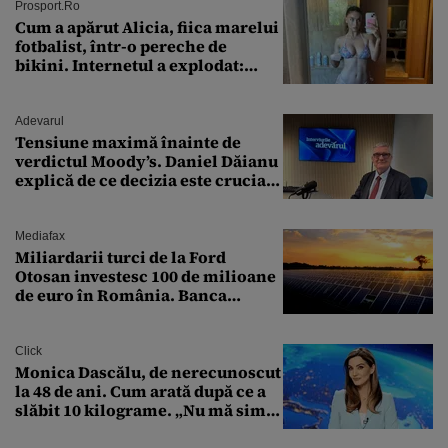
Prosport.ro
Cum a apărut Alicia, fiica marelui
fotbalist, într-o pereche de
bikini. Internetul a explodat:
„Zeiță superbă!”
Adevarul
Tensiune maximă înainte de
verdictul Moody’s. Daniel Dăianu
explică de ce decizia este crucială
pentru economia României
Mediafax
Miliardarii turci de la Ford
Otosan investesc 100 de milioane
de euro în România. Banca
Transilvania le acordă o
finanțare uriașă
Click
Monica Dascălu, de nerecunoscut
la 48 de ani. Cum arată după ce a
slăbit 10 kilograme. „Nu mă simt
bine în această perioadă”