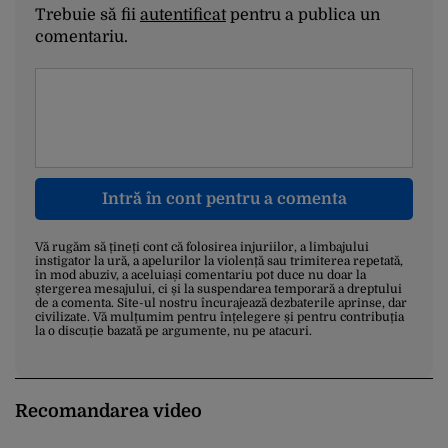
Trebuie să fii
autentificat
pentru a publica un
comentariu.
Intră în cont pentru a comenta
Vă rugăm să țineți cont că folosirea injuriilor, a limbajului
instigator la ură, a apelurilor la violență sau trimiterea repetată,
în mod abuziv, a aceluiași comentariu pot duce nu doar la
ștergerea mesajului, ci și la suspendarea temporară a dreptului
de a comenta. Site-ul nostru încurajează dezbaterile aprinse, dar
civilizate. Vă mulțumim pentru înțelegere și pentru contribuția
la o discuție bazată pe argumente, nu pe atacuri.
Recomandarea video