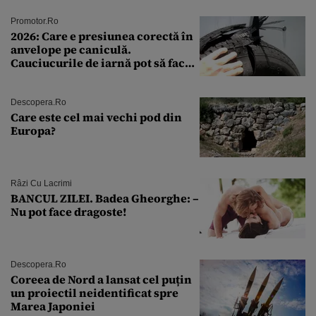
Promotor.ro
2026: Care e presiunea corectă în
anvelope pe caniculă.
Cauciucurile de iarnă pot să facă
explozie la peste 40°C?
Descopera.ro
Care este cel mai vechi pod din
Europa?
Râzi Cu Lacrimi
BANCUL ZILEI. Badea Gheorghe: –
Nu pot face dragoste!
Descopera.ro
Coreea de Nord a lansat cel puțin
un proiectil neidentificat spre
Marea Japoniei