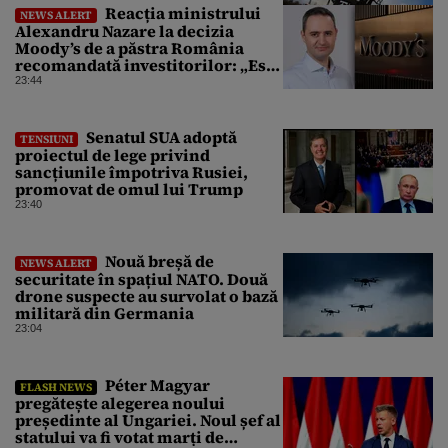
Reacția ministrului
NEWS ALERT
Alexandru Nazare la decizia
Moody’s de a păstra România
recomandată investitorilor: „Este
un răgaz, dar în niciun caz un
23:44
motiv de relaxare”
Senatul SUA adoptă
TENSIUNI
proiectul de lege privind
sancțiunile împotriva Rusiei,
promovat de omul lui Trump
23:40
Nouă breșă de
NEWS ALERT
securitate în spațiul NATO. Două
drone suspecte au survolat o bază
militară din Germania
23:04
Péter Magyar
FLASH NEWS
pregătește alegerea noului
președinte al Ungariei. Noul șef al
statului va fi votat marți de