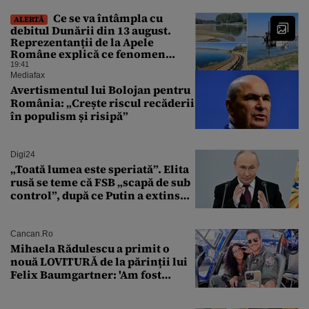
Ce se va întâmpla cu
ALERTĂ
debitul Dunării din 13 august.
Reprezentanții de la Apele
Române explică ce fenomen
urmează
19:41
Mediafax
Avertismentul lui Bolojan pentru
România: „Crește riscul recăderii
în populism și risipă”
Digi24
„Toată lumea este speriată”. Elita
rusă se teme că FSB „scapă de sub
control”, după ce Putin a extins
puterea serviciului
Cancan.ro
Mihaela Rădulescu a primit o
nouă LOVITURĂ de la părinții lui
Felix Baumgartner: 'Am fost
ȘTEARSĂ complet din