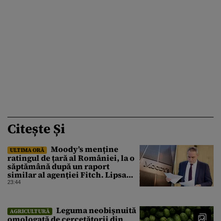
Citește Și
Moody’s menține
ULTIMA ORĂ
ratingul de țară al României, la o
săptămână după un raport
similar al agenției Fitch. Lipsa
unui guvern cu puteri depline,
23:44
principala vulnerabilitate din
raport
Leguma neobișnuită
AGRICULTURĂ
omologată de cercetătorii din