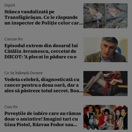
Digi24
Stânca vandalizată pe
Transfăgărășan. Ce le răspunde
un inspector de Poliție celor care
întreabă: „Dar ce a făcut?”
Cancan.ro
Episodul extrem din dosarul lui
Cătălin Avramescu, cercetat de
DIICOT: 'A plecat în pădure cu o
Ce Se Întâmplă Doctore
Vedeta celebră, diagnosticată cu
cancer pentru a doua oară, dar a
ales să păstreze totul secret. Boala
a fost descoperită la un control de
rutină
Ciao.ro
Poveştile de iubire care au rămas
doar o amintire! Imagini tari cu
Gina Pistol, Răzvan Fodor sau
Andra Măruţă şi foştii parteneri