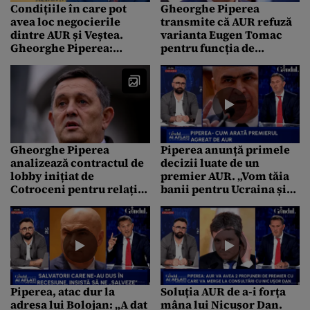
Condițiile în care pot
Gheorghe Piperea
avea loc negocierile
transmite că AUR refuză
dintre AUR și Veștea.
varianta Eugen Tomac
Gheorghe Piperea:
pentru funcția de
„Premierul să-și retragă
premier
2 afirmații categorice”
Gheorghe Piperea
Piperea anunță primele
analizează contractul de
decizii luate de un
lobby inițiat de
premier AUR. „Vom tăia
Cotroceni pentru relația
banii pentru Ucraina și
România-SUA: „La prima
ajutoarele de stat pentru
vedere, am crezut că e o
multinaționale”
invenție a social media”
Piperea, atac dur la
Soluția AUR de a-i forța
adresa lui Bolojan: „A dat
mâna lui Nicușor Dan.