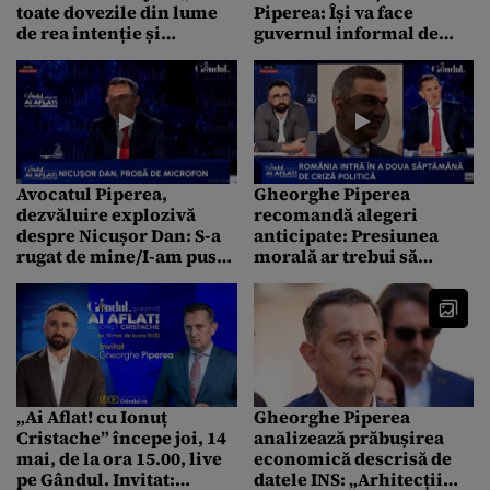
toate dovezile din lume
Piperea: Își va face
de rea intenție și
guvernul informal de
incompetență!”
care vorbește/Va izbucni
în râs, cum face el
Avocatul Piperea,
Gheorghe Piperea
dezvăluire explozivă
recomandă alegeri
despre Nicușor Dan: S-a
anticipate: Presiunea
rugat de mine/I-am pus
morală ar trebui să
două condiții/A făcut
conteze pentru niște
exact invers
politicieni care se
respectă
„Ai Aflat! cu Ionuț
Gheorghe Piperea
Cristache” începe joi, 14
analizează prăbușirea
mai, de la ora 15.00, live
economică descrisă de
pe Gândul. Invitat:
datele INS: „Arhitecții