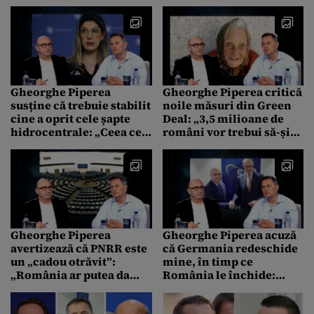
Gândul. Gheorghe
negocieze un guvern cu
Piperea, despre
PSD. Care sunt condițiile
minciunile din
pandemie care distrug
acum România
Gheorghe Piperea
Gheorghe Piperea critică
susține că trebuie stabilit
noile măsuri din Green
cine a oprit cele șapte
Deal: „3,5 milioane de
hidrocentrale: „Ceea ce
români vor trebui să-și
s-a întâmplat aici este
schimbe sobele pe
faptă penală”
lemne”
Gheorghe Piperea
Gheorghe Piperea acuză
avertizează că PNRR este
că Germania redeschide
un „cadou otrăvit”:
mine, în timp ce
„România ar putea da
România le închide:
miliarde de euro înapoi
„Complexul Energetic
în 2027”
Oltenia e în insolvență