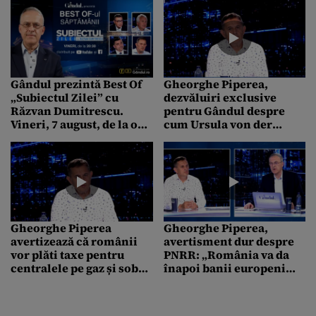
Gândul prezintă Best Of
Gheorghe Piperea,
„Subiectul Zilei” cu
dezvăluiri exclusive
Răzvan Dumitrescu.
pentru Gândul despre
Vineri, 7 august, de la ora
cum Ursula von der
20.30
Leyen, Emmanuel
Macron și Zelenski
plănuiesc pe Signal să îl
pună „la respect” pe
Trump
Gheorghe Piperea
Gheorghe Piperea,
avertizează că românii
avertisment dur despre
vor plăti taxe pentru
PNRR: „România va da
centralele pe gaz și sobe
înapoi banii europeni
sub formă de certificate
neinvestiți în energie,
de CO2
chiar dacă a închis
centralele pe cărbune”