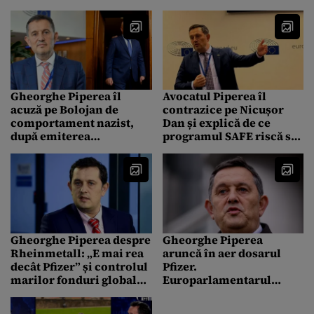
Gheorghe Piperea
bugetului au mințit”
Gheorghe Piperea îl
Avocatul Piperea îl
acuză pe Bolojan de
contrazice pe Nicușor
comportament nazist,
Dan și explică de ce
după emiterea
programul SAFE riscă să
ordonanței de urgență în
intre în blocaj după
mod ilegal
demiterea Guvernului
Gheorghe Piperea despre
Gheorghe Piperea
Rheinmetall: „E mai rea
aruncă în aer dosarul
decât Pfizer” și controlul
Pfizer.
marilor fonduri globale
Europarlamentarul
asupra industriei de
susține că România ar fi
apărare
avut șanse reale să