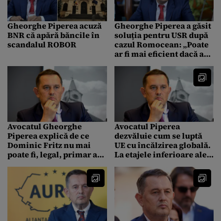
Gheorghe Piperea acuză
Gheorghe Piperea a găsit
BNR că apără băncile în
soluția pentru USR după
scandalul ROBOR
cazul Romocean: „Poate
ar fi mai eficient dacă ar
fi stropiți cu apă sfințită”
Avocatul Gheorghe
Avocatul Piperea
Piperea explică de ce
dezvăluie cum se luptă
Dominic Fritz nu mai
UE cu încălzirea globală.
poate fi, legal, primar al
La etajele inferioare ale
Timișoarei. „O spune
Comisiei Europene ar fi
textual justiția”
oprit aerul condiționat.
La etajele superioare și la
Ursula ar funcționa.
„Lupta e pentru iobagi”