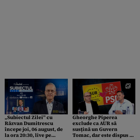
„Subiectul Zilei” cu
Gheorghe Piperea
Răzvan Dumitrescu
exclude ca AUR să
începe joi, 06 august, de
susțină un Guvern
la ora 20:30, live pe
Tomac, dar este dispus să