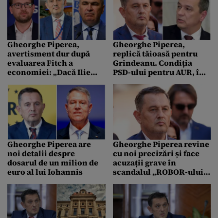
nedeclarată”
Gheorghe Piperea,
Gheorghe Piperea,
avertisment dur după
replică tăioasă pentru
evaluarea Fitch a
Grindeanu. Condiția
economiei: „Dacă Ilie
PSD-ului pentru AUR, în
Bolojan nu pleacă de la
scopul unei alianțe
Palatul Victoria,
guvernamentale
România intră în
faliment”
Gheorghe Piperea are
Gheorghe Piperea revine
noi detalii despre
cu noi precizări și face
dosarul de un milion de
acuzații grave în
euro al lui Iohannis
scandalul „ROBOR-ului
manipulat”