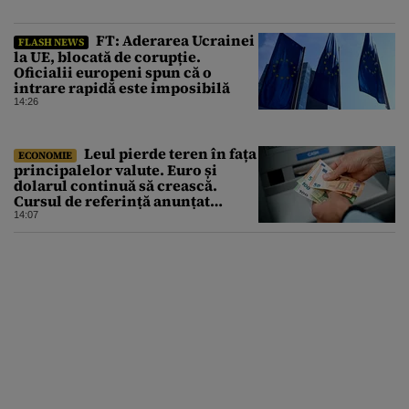
FT: Aderarea Ucrainei
FLASH NEWS
la UE, blocată de corupție.
Oficialii europeni spun că o
intrare rapidă este imposibilă
14:26
Leul pierde teren în fața
ECONOMIE
principalelor valute. Euro și
dolarul continuă să crească.
Cursul de referință anunțat
pentru vineri de BNR
14:07