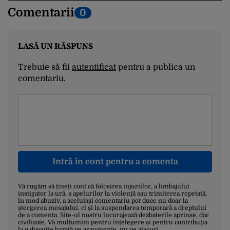
Comentarii
0
LASĂ UN RĂSPUNS
Trebuie să fii
autentificat
pentru a publica un
comentariu.
Intră în cont pentru a comenta
Vă rugăm să țineți cont că folosirea injuriilor, a limbajului
instigator la ură, a apelurilor la violență sau trimiterea repetată,
în mod abuziv, a aceluiași comentariu pot duce nu doar la
ștergerea mesajului, ci și la suspendarea temporară a dreptului
de a comenta. Site-ul nostru încurajează dezbaterile aprinse, dar
civilizate. Vă mulțumim pentru înțelegere și pentru contribuția
la o discuție bazată pe argumente, nu pe atacuri.