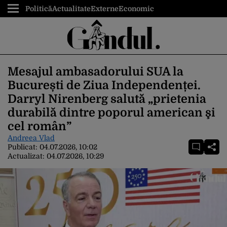
Politică
Actualitate
Externe
Economic
Mesajul ambasadorului SUA la
București de Ziua Independenței.
Darryl Nirenberg salută „prietenia
durabilă dintre poporul american şi
cel român”
Andreea Vlad
Publicat:
04.07.2026, 10:02
Actualizat:
04.07.2026, 10:29