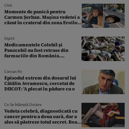
finanțare uriașă
Click
Momente de panică pentru
Carmen Șerban. Mașina vedetei a
căzut în craterul din zona Eroilor:
„M-am speriat foarte tare”
Digi24
Medicamentele Colebil și
Panzcebil au fost retrase din
farmaciile din România.
Explicația dată de Agenția
Națională a Medicamentului
Cancan.ro
Episodul extrem din dosarul lui
Cătălin Avramescu, cercetat de
DIICOT: 'A plecat în pădure cu o
Ce Se Întâmplă Doctore
Vedeta celebră, diagnosticată cu
cancer pentru a doua oară, dar a
ales să păstreze totul secret. Boala
a fost descoperită la un control de