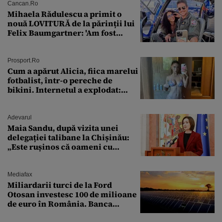
Cancan.ro
Mihaela Rădulescu a primit o
nouă LOVITURĂ de la părinții lui
Felix Baumgartner: 'Am fost
ȘTEARSĂ complet din
Prosport.ro
Cum a apărut Alicia, fiica marelui
fotbalist, într-o pereche de
bikini. Internetul a explodat:
„Zeiță superbă!”
Adevarul
Maia Sandu, după vizita unei
delegației talibane la Chișinău:
„Este rușinos că oameni cu
funcții înalte nu se
documentează”
Mediafax
Miliardarii turci de la Ford
Otosan investesc 100 de milioane
de euro în România. Banca
Transilvania le acordă o