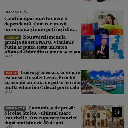
Descopera.ro
Când cumpărăturile devin o
dependență. Cum recunoști
oniomania și cum poți ieși din
acest cerc
Nou avertisment la
MILITAR
granița de est a NATO. Vladimir
Putin ar putea testa unitatea
Alianței chiar din toamna aceasta
14:02
Guava grecească, comoara
INEDIT
ascunsă a insulei Leros. Fructul
cu aromă unică și de patru ori mai
multă vitamina C decât portocala
13:42
Comunicat de presă:
COMUNICAT
Nicolae Stoica – ultimul mare
interbelic. O recuperare istorică
după mai bine de 80 de ani
13:12