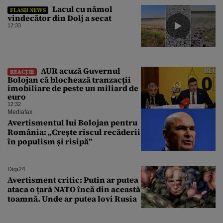
Lacul cu nămol
FLASH NEWS
vindecător din Dolj a secat
12:33
AUR acuză Guvernul
REACȚIE
Bolojan că blochează tranzacții
imobiliare de peste un miliard de
euro
12:32
Mediafax
Avertismentul lui Bolojan pentru
România: „Crește riscul recăderii
în populism și risipă”
Digi24
Avertisment critic: Putin ar putea
ataca o țară NATO încă din această
toamnă. Unde ar putea lovi Rusia