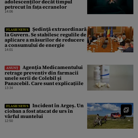
adolescenților decât timpul
petrecut în fața ecranelor
14:06
Şedinţă extraordinară
FLASH NEWS
la Guvern. Se stabilesc regulile de
aplicare a măsurilor de reducere
a consumului de energie
14:01
Agenţia Medicamentului
ANUNȚ
retrage preventiv din farmacii
unele serii de Colebil și
Panzcebil. Care sunt explicațiile
13:34
Incident în Argeș. Un
FLASH NEWS
cioban a fost atacat de urs în
vârful muntelui
12:50