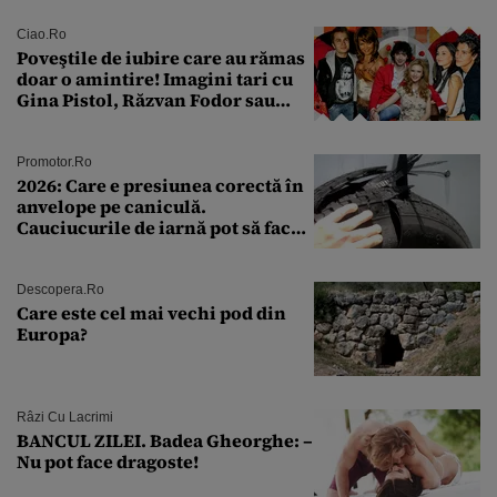
rutină
Ciao.ro
Poveştile de iubire care au rămas
doar o amintire! Imagini tari cu
Gina Pistol, Răzvan Fodor sau
Andra Măruţă şi foştii parteneri
Promotor.ro
2026: Care e presiunea corectă în
anvelope pe caniculă.
Cauciucurile de iarnă pot să facă
explozie la peste 40°C?
Descopera.ro
Care este cel mai vechi pod din
Europa?
Râzi Cu Lacrimi
BANCUL ZILEI. Badea Gheorghe: –
Nu pot face dragoste!