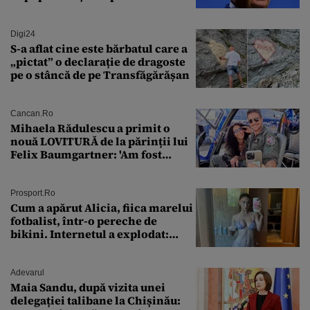
Digi24
S-a aflat cine este bărbatul care a
„pictat” o declarație de dragoste
pe o stâncă de pe Transfăgărășan
Cancan.ro
Mihaela Rădulescu a primit o
nouă LOVITURĂ de la părinții lui
Felix Baumgartner: 'Am fost
ȘTEARSĂ complet din
Prosport.ro
Cum a apărut Alicia, fiica marelui
fotbalist, într-o pereche de
bikini. Internetul a explodat:
„Zeiță superbă!”
Adevarul
Maia Sandu, după vizita unei
delegației talibane la Chișinău: