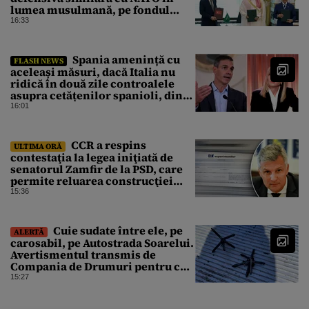
lumea musulmană, pe fondul
conflictelor din Orientul Mijlociu
16:33
Spania amenință cu
FLASH NEWS
aceleași măsuri, dacă Italia nu
ridică în două zile controalele
asupra cetățenilor spanioli, din
cauza crizei migrației
16:01
CCR a respins
ULTIMA ORĂ
contestaţia la legea iniţiată de
senatorul Zamfir de la PSD, care
permite reluarea construcţiei
hidrocentralelor din zonele
15:36
protejate
Cuie sudate între ele, pe
ALERTĂ
carosabil, pe Autostrada Soarelui.
Avertismentul transmis de
Compania de Drumuri pentru cei
care tranzitează A2
15:27