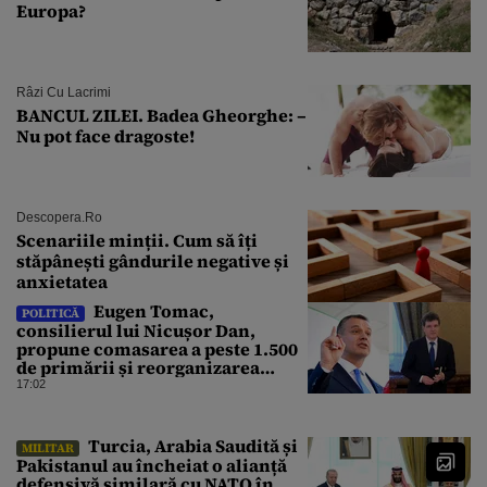
Europa?
Râzi Cu Lacrimi
BANCUL ZILEI. Badea Gheorghe: –
Nu pot face dragoste!
Descopera.ro
Scenariile minții. Cum să îți
stăpânești gândurile negative și
anxietatea
Eugen Tomac,
POLITICĂ
consilierul lui Nicușor Dan,
propune comasarea a peste 1.500
de primării și reorganizarea
administrativă a județelor
17:02
Turcia, Arabia Saudită și
MILITAR
Pakistanul au încheiat o alianță
defensivă similară cu NATO în