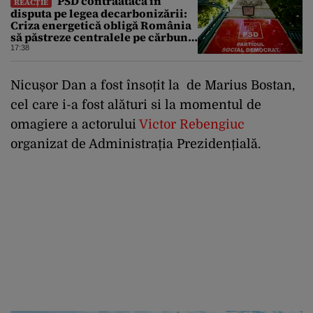
PSD contraatacă în
REACȚIE
disputa pe legea decarbonizării:
Criza energetică obligă România
să păstreze centralele pe cărbune.
Bolojan, acuzat de duplicitate
17:38
Nicușor Dan a fost însoțit la de Marius Bostan,
cel care i-a fost alături si la momentul de
omagiere a actorului
Victor Rebengiuc
organizat de Administrația Prezidențială.