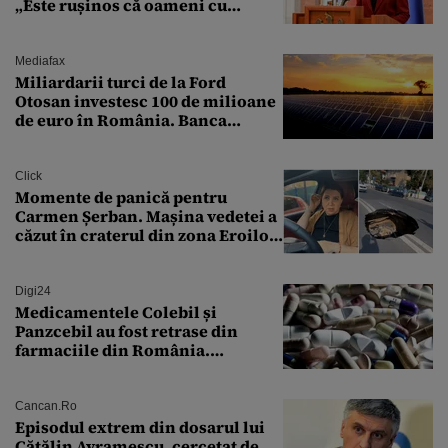
„Este rușinos că oameni cu
funcții înalte nu se
documentează”
Mediafax
Miliardarii turci de la Ford
Otosan investesc 100 de milioane
de euro în România. Banca
Transilvania le acordă o
finanțare uriașă
Click
Momente de panică pentru
Carmen Șerban. Mașina vedetei a
căzut în craterul din zona Eroilor:
„M-am speriat foarte tare”
Digi24
Medicamentele Colebil și
Panzcebil au fost retrase din
farmaciile din România.
Explicația dată de Agenția
Națională a Medicamentului
Cancan.ro
Episodul extrem din dosarul lui
Cătălin Avramescu, cercetat de