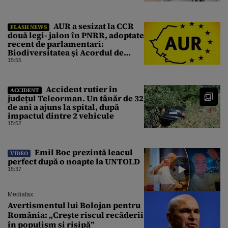
AUR a sesizat la CCR
FLASH NEWS
două legi- jalon în PNRR, adoptate
recent de parlamentari:
Biodiversitatea şi Acordul de
împrumut cu BIRD
15:55
Accident rutier în
ACCIDENT
județul Teleorman. Un tânăr de 32
de ani a ajuns la spital, după
impactul dintre 2 vehicule
15:52
Emil Boc prezintă leacul
VIDEO
perfect după o noapte la UNTOLD
15:37
Mediafax
Avertismentul lui Bolojan pentru
România: „Crește riscul recăderii
în populism și risipă”