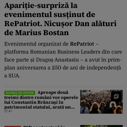
Apariție-surpriză la
evenimentul susținut de
RePatriot. Nicușor Dan alături
de Marius Bostan
Evenimentul organizat de
RePatriot
–
platforma Romanian Business Leaders din care
face parte și Dragoș Anastasiu – a avut în prim-
plan aniversarea a 250 de ani de independență
a SUA.
Aproape două
SONDAJ DE OPINIE
treimi dintre români vor operele
lui Constantin Brâncuși în
patrimoniul statului, arată un
sondaj
17:47