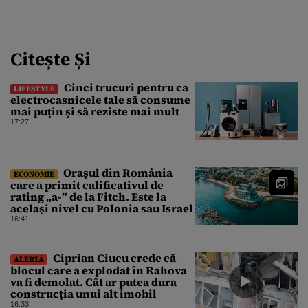
Citește Și
Cinci trucuri pentru ca
LIFESTYLE
electrocasnicele tale să consume
mai puțin și să reziste mai mult
17:27
Orașul din România
ECONOMIE
care a primit calificativul de
rating „a-” de la Fitch. Este la
același nivel cu Polonia sau Israel
16:41
Ciprian Ciucu crede că
ALERTĂ
blocul care a explodat în Rahova
va fi demolat. Cât ar putea dura
construcția unui alt imobil
16:33