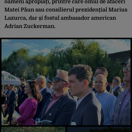
oameni apropiați, printre care omul de afaceri
Matei Păun sau consilierul prezidențial Marius
Lazurca, dar și fostul ambasador american
Adrian Zuckerman.