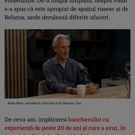
Președinție. De-a lungul timpului, despre Păun
s-a spus că este apropiat de spațiul rusesc și de
Belarus, unde derulează diferite afaceri.
Matei Păun, consilierul informal al lui Nicușor Dan
De ceva ani, implicarea
bancherului cu
experiență de peste 20 de ani și care a avut, în