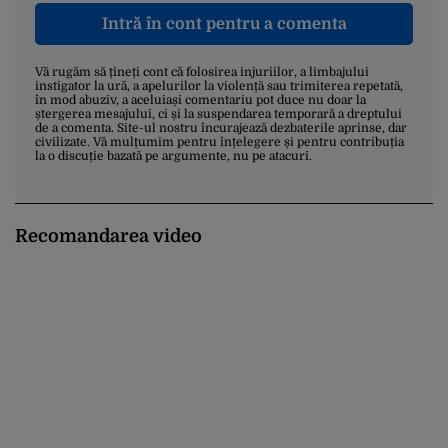
Intră în cont pentru a comenta
Vă rugăm să țineți cont că folosirea injuriilor, a limbajului
instigator la ură, a apelurilor la violență sau trimiterea repetată,
în mod abuziv, a aceluiași comentariu pot duce nu doar la
ștergerea mesajului, ci și la suspendarea temporară a dreptului
de a comenta. Site-ul nostru încurajează dezbaterile aprinse, dar
civilizate. Vă mulțumim pentru înțelegere și pentru contribuția
la o discuție bazată pe argumente, nu pe atacuri.
Recomandarea video