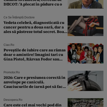
DIICOT: 'A plecat în pădure cu o
Ce Se Întâmplă Doctore
Vedeta celebră, diagnosticată cu
cancer pentru a doua oară, dar a
ales să păstreze totul secret. Boala
a fost descoperită la un control de
rutină
Ciao.ro
Poveştile de iubire care au rămas
doar o amintire! Imagini tari cu
Gina Pistol, Răzvan Fodor sau
Andra Măruţă şi foştii parteneri
Promotor.ro
2026: Care e presiunea corectă în
anvelope pe caniculă.
Cauciucurile de iarnă pot să facă
explozie la peste 40°C?
Descopera.ro
Care este cel mai vechi pod din