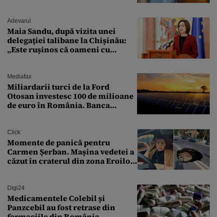
„Zeiță superbă!”
Adevarul
Maia Sandu, după vizita unei
delegației talibane la Chișinău:
„Este rușinos că oameni cu
funcții înalte nu se
documentează”
Mediafax
Miliardarii turci de la Ford
Otosan investesc 100 de milioane
de euro în România. Banca
Transilvania le acordă o
finanțare uriașă
Click
Momente de panică pentru
Carmen Șerban. Mașina vedetei a
căzut în craterul din zona Eroilor:
„M-am speriat foarte tare”
Digi24
Medicamentele Colebil și
Panzcebil au fost retrase din
farmaciile din România.