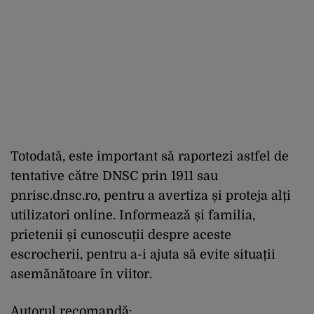
Totodat
ă
,
este
important
s
ă
raportezi
astfel
de
tentative
către
DNSC
prin
1911
sau
pnrisc.dnsc.ro,
pentru
a
avertiza
și
proteja
alți
utilizatori
online.
I
nformeaz
ă
ș
i
familia
,
prietenii
și
cunoscuții
despre
aceste
escrocherii
,
pentru
a-
i
ajuta
să
evite
situații
asem
ă
n
ă
toare
în
viitor
.
Autorul recomandă: