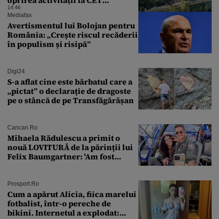
oprirea activității la CET
Grozăvești
14:46
Mediafax
Avertismentul lui Bolojan pentru
România: „Crește riscul recăderii
în populism și risipă”
Digi24
S-a aflat cine este bărbatul care a
„pictat” o declarație de dragoste
pe o stâncă de pe Transfăgărășan
Cancan.ro
Mihaela Rădulescu a primit o
nouă LOVITURĂ de la părinții lui
Felix Baumgartner: 'Am fost
ȘTEARSĂ complet din
Prosport.ro
Cum a apărut Alicia, fiica marelui
fotbalist, într-o pereche de
bikini. Internetul a explodat: