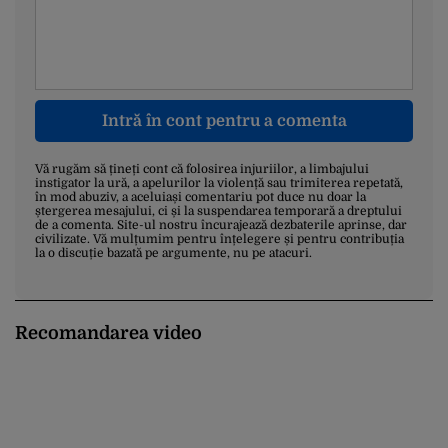
Intră în cont pentru a comenta
Vă rugăm să țineți cont că folosirea injuriilor, a limbajului
instigator la ură, a apelurilor la violență sau trimiterea repetată,
în mod abuziv, a aceluiași comentariu pot duce nu doar la
ștergerea mesajului, ci și la suspendarea temporară a dreptului
de a comenta. Site-ul nostru încurajează dezbaterile aprinse, dar
civilizate. Vă mulțumim pentru înțelegere și pentru contribuția
la o discuție bazată pe argumente, nu pe atacuri.
Recomandarea video