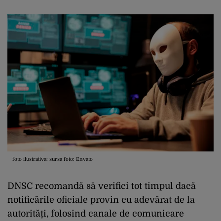
foto ilustrativa: sursa foto: Envato
DNSC
recomand
ă
s
ă
verifici
tot
timpul
dac
ă
notific
ă
rile
oficiale
provin
cu
adev
ă
rat
de la
autorit
ăț
i
,
folosind
canale
de
comunicare