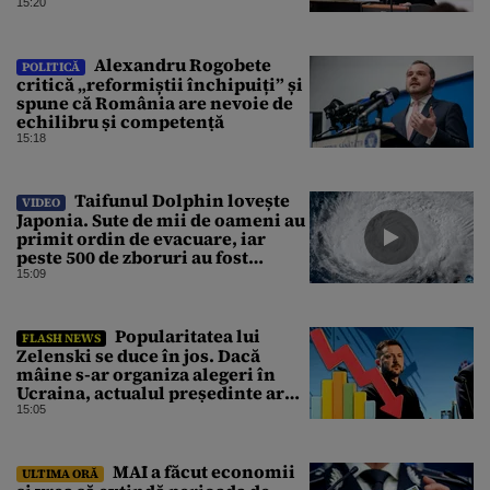
investitori”
15:20
Alexandru Rogobete
POLITICĂ
critică „reformiștii închipuiți” și
spune că România are nevoie de
echilibru și competență
15:18
Taifunul Dolphin lovește
VIDEO
Japonia. Sute de mii de oameni au
primit ordin de evacuare, iar
peste 500 de zboruri au fost
anulate
15:09
Popularitatea lui
FLASH NEWS
Zelenski se duce în jos. Dacă
mâine s-ar organiza alegeri în
Ucraina, actualul președinte ar
pierde categoric în turul al doilea
15:05
MAI a făcut economii
ULTIMA ORĂ