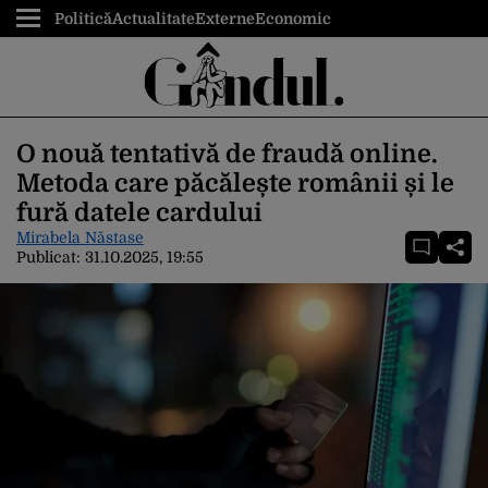
Politică
Actualitate
Externe
Economic
O nouă tentativă de fraudă online.
Metoda care păcălește românii și le
fură datele cardului
Mirabela Năstase
Publicat:
31.10.2025, 19:55