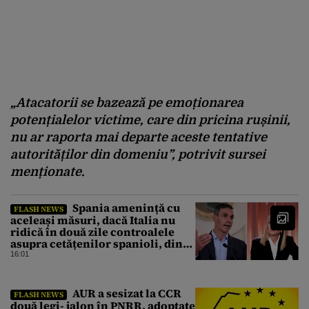
„
Atacatorii
se
bazeaz
ă
pe
emoționarea
potențialelor
victime
, care din
pricina
rușinii
,
nu
ar
raporta
mai
departe
aceste
tentative
autorităților
din
domeniu
”,
potrivit
sursei
menționate
.
Spania amenință cu
FLASH NEWS
aceleași măsuri, dacă Italia nu
ridică în două zile controalele
asupra cetățenilor spanioli, din
cauza crizei migrației
16:01
AUR a sesizat la CCR
FLASH NEWS
două legi- jalon în PNRR, adoptate