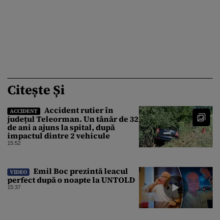
Citește Și
Accident rutier în
ACCIDENT
județul Teleorman. Un tânăr de 32
de ani a ajuns la spital, după
impactul dintre 2 vehicule
15:52
Emil Boc prezintă leacul
VIDEO
perfect după o noapte la UNTOLD
15:37