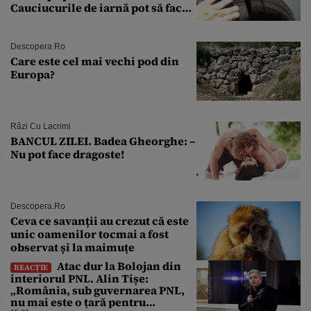
Cauciucurile de iarnă pot să facă
explozie la peste 40°C?
Descopera.ro
Care este cel mai vechi pod din
Europa?
Râzi Cu Lacrimi
BANCUL ZILEI. Badea Gheorghe: –
Nu pot face dragoste!
Descopera.ro
Ceva ce savanții au crezut că este
unic oamenilor tocmai a fost
observat și la maimuțe
Atac dur la Bolojan din
REACȚIE
interiorul PNL. Alin Tișe:
„România, sub guvernarea PNL,
nu mai este o țară pentru