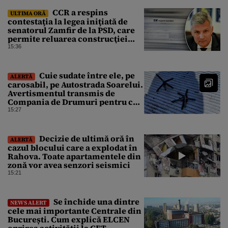
CCR a respins
ULTIMA ORĂ
contestaţia la legea iniţiată de
senatorul Zamfir de la PSD, care
permite reluarea construcţiei
hidrocentralelor din zonele
15:36
protejate
Cuie sudate între ele, pe
ALERTĂ
carosabil, pe Autostrada Soarelui.
Avertismentul transmis de
Compania de Drumuri pentru cei
care tranzitează A2
15:27
Decizie de ultimă oră în
ALERTĂ
cazul blocului care a explodat în
Rahova. Toate apartamentele din
zonă vor avea senzori seismici
15:21
Se închide una dintre
NEWS ALERT
cele mai importante Centrale din
București. Cum explică ELCEN