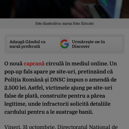
foto ilustrativa: sursa foto: Envato
Adaugă Gândul ca
Urmărește-ne în
sursă preferată
Discover
O
nou
ă
capcan
ă
circul
ă
în
mediul
online. Un
pop
‑
up
fals
apare
pe
site
‑
uri
,
pretinzând
c
ă
Poliția
Rom
ân
ă
și
DNSC
impun
o
amendă
de
2.500 lei.
Astfel
,
victimele
ajung
pe
site-
uri
false de
plat
ă
,
construite
pentru
a
părea
legitime
,
unde
infractorii
solicită
detaliile
cardului
pentru
a le
sustrage
banii
.
Vineri
, 31
octombrie
,
Directoratul
Na
țional
de