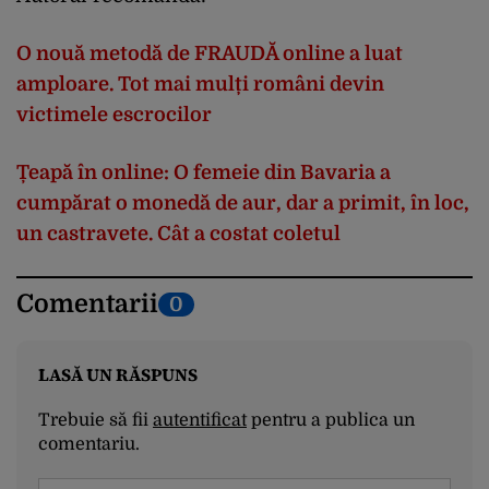
O
nou
ă
metodă
de FRAUDĂ online a
luat
amploare
. Tot
mai
mulți
rom
âni
devin
victimele
escrocilor
Țeapă
în
online: O
femeie
din Bavaria a
cump
ărat
o
monedă
de aur,
dar
a
primit
,
în
loc
,
un
castravete
.
Cât
a
costat
coletul
Comentarii
0
LASĂ UN RĂSPUNS
Trebuie să fii
autentificat
pentru a publica un
comentariu.