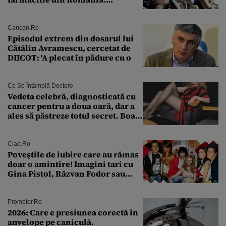
Explicația dată de Agenția
Națională a Medicamentului
Cancan.ro
Episodul extrem din dosarul lui
Cătălin Avramescu, cercetat de
DIICOT: 'A plecat în pădure cu o
Ce Se Întâmplă Doctore
Vedeta celebră, diagnosticată cu
cancer pentru a doua oară, dar a
ales să păstreze totul secret. Boala
a fost descoperită la un control de
rutină
Ciao.ro
Poveştile de iubire care au rămas
doar o amintire! Imagini tari cu
Gina Pistol, Răzvan Fodor sau
Andra Măruţă şi foştii parteneri
Promotor.ro
2026: Care e presiunea corectă în
anvelope pe caniculă.