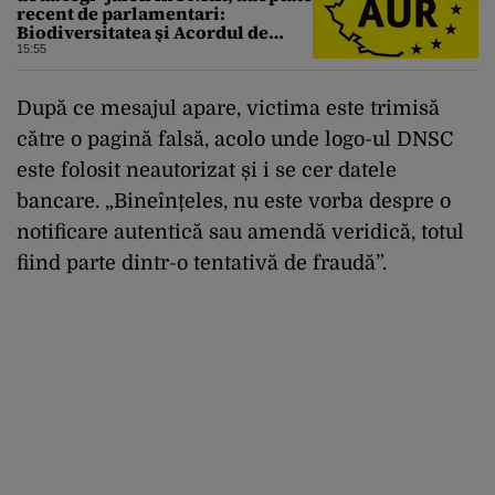
recent de parlamentari:
Biodiversitatea şi Acordul de
împrumut cu BIRD
15:55
Dup
ă
ce
mesajul
apare
,
victima
este
trimis
ă
c
ă
tre
o
pagin
ă
fals
ă
,
acolo
unde
logo-
ul
DNSC
este
folosit
neautorizat
și
i
se
cer
datele
bancare
.
„
Bine
în
țeles
, nu
este
vorba
despre
o
notificare
autentică
sau
amendă
veridică
,
totul
fiind
parte
dintr
-o
tentativă
de
fraudă
”.