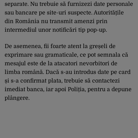
separate. Nu
trebuie
s
ă
furnizezi
date
personale
sau
bancare
pe
site-
uri
suspecte
.
Autorit
ăț
ile
din
România
nu transmit
amenzi
prin
intermediul
unor
notific
ă
ri
tip pop-up.
De
asemenea
,
fii
foarte
atent
la
gre
ș
eli
de
exprimare
sau
gramaticale
,
ce
pot
semnala
c
ă
mesajul
este
de la
atacatori
nevorbitori
de
limba
român
ă
.
Dac
ă
s-au
introdus
date
pe
card
ș
i
s-a
confirmat
plata
,
trebuie
s
ă
contactezi
imediat
banca,
iar
apoi
Poli
ț
ia
,
pentru
a
depune
plângere
.