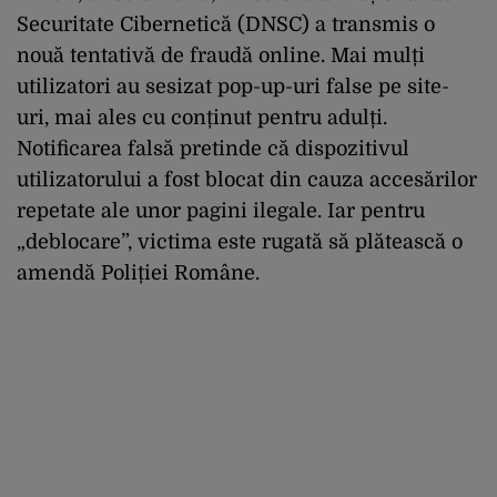
Securitate
Cibernetică
(DNSC) a
transmi
s
o
nouă
tentativă
de
fraudă
online. Mai
mulți
utilizatori
au
sesizat
pop-up-
uri
false
pe
site-
uri
,
mai
ales cu
con
ținut
pentru
adulți
.
Notificarea
fals
ă
pretinde
că
dispozitivul
utilizatorului
a
fost
blocat
din
cauza
accesărilor
repetate
ale
unor
pagini
ilegale
.
Iar
p
entru
„
deblocare
”,
victima
este
rugat
ă
să
plătească
o
amendă
Poliți
ei
Rom
ân
e
.