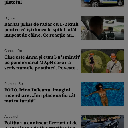
pistolul
Digi24
Bărbat prins de radar cu 172 kmh
pentru că își ducea la spital tatăl
muşcat de câine. Ce reacție au
avut polițiștii
Cancan.ro
Cine este Anna și cum l-a 'smintit'
pe pensionarul MApN care i-a
scris numele pe stâncă. Povestea
'interzisă' care se ascunde în
spatele graffitiului de pe
Transfăgărășan
Prosport.ro
FOTO. Irina Deleanu, imagini
incendiare: „Îmi place să fiu cât
mai naturală”
Adevarul
Poliția i-a confiscat Ferrari-ul de