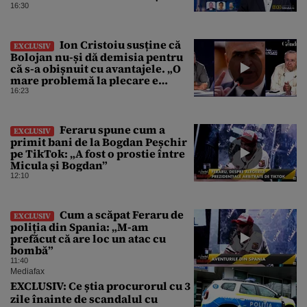
Sarmiza Andronic, dezvăluiri
16:30
despre misterul dronei care ne-a
traversat țara
Ion Cristoiu susține că
EXCLUSIV
Bolojan nu-și dă demisia pentru
că s-a obișnuit cu avantajele. „O
mare problemă la plecare e
prăpastia dintre avantajele pe
16:23
care le-a avut”
Feraru spune cum a
EXCLUSIV
primit bani de la Bogdan Peșchir
pe TikTok: „A fost o prostie între
Micula și Bogdan”
12:10
Cum a scăpat Feraru de
EXCLUSIV
poliția din Spania: „M-am
prefăcut că are loc un atac cu
bombă”
11:40
Mediafax
EXCLUSIV: Ce știa procurorul cu 3
zile înainte de scandalul cu