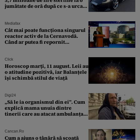
3,7 milioane de lire sterline la o
jumătate de oră după ce s-a urcat
la volan
Mediafax
Cât mai poate funcționa singurul
reactor activ de la Cernavodă.
Când ar putea fi repornit
Reactorul 1
Click
Horoscop marți, 11 august. Leii au
o atitudine pozitivă, iar Balanțele
își schimbă stilul de viață
Digi24
„Să le ia organismul din ei”. Cum
explică mama unuia dintre
tinerii care au atacat ambulanța
agresiunea revoltătoare a
acestora
Cancan.ro
Cum a ajuns o tânără să scoată