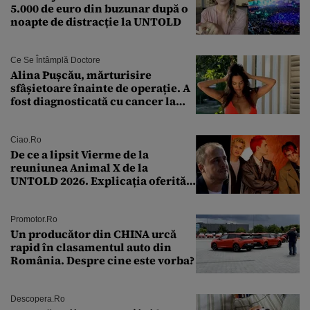
5.000 de euro din buzunar după o
noapte de distracție la UNTOLD
Ce Se Întâmplă Doctore
Alina Pușcău, mărturisire
sfâșietoare înainte de operație. A
fost diagnosticată cu cancer la
sân în metastază: „Este singurul
tratament care o să mă ajute să
îmi salvez viața”
Ciao.ro
De ce a lipsit Vierme de la
reuniunea Animal X de la
UNTOLD 2026. Explicația oferită
de Șerban Copoț
Promotor.ro
Un producător din CHINA urcă
rapid în clasamentul auto din
România. Despre cine este vorba?
Descopera.ro