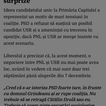
surprize”
Ideea candidatului unic la Primăria Capitalei a
reprezentat un motiv de mari tensiuni în
coaliție. PSD a refuzat să susțină un posibil
candidat USR și a amenințat cu trecerea în
opoziție, dacă PNL și USR ar merge înainte cu
acest scenariu.
Liberalul a precizat că, la acest moment, o
negociere între PNL și USR nu mai poate avea
loc, având în vedere că mai sunt doar trei
săptămâni până alegerile din 7 decembrie.
„Cred că s-ar isteriza PSD foarte tare, în frunte
cu domnul Grindeanu și ar rupe coaliția. Nu
trebuie să se retragă Cătălin Drulă sau eu.
Trebuie să avem niște cercetări sociologice