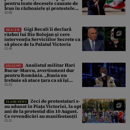
pentru toate decesele cauzate de
Iran în războaiele și protestele
din ultimii 50 de ani
22:05
Gigi Becali îi declară
REACȚIE
război lui Ilie Bolojan și cere
intervenția Serviciilor Secrete ca
să plece de la Palatul Victoria
21:45
Analistul militar Hari
EXCLUSIV
Bucur-Marcu, avertisment dur
pentru România. „Rusia nu
trebuie să atace țara ca să își
atingă obiectivele de aici”
21:21
Zeci de protestatari s-
FLASH NEWS
au adunat în Piața Victoriei, la opt
ani de la protestul din 10 August.
Ce revendicări au manifestanții
21:11