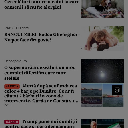
Cercetătorii au creat câini la care
oamenii să nu fie alergici
Râzi Cu Lacrimi
BANCUL ZILEI. Badea Gheorghe: –
Nu pot face dragoste!
Descopera.ro
O supernovă a dezvăluit un mod
complet diferit în care mor
stelele
Alertă după scufundarea
ALERTĂ
celor 4 barje pe Dunăre. Ce ar fi
căutat 2 bărbați în zona de
intervenție. Garda de Coastă s-a
deplasat urgent
22:21
Trump pune noi condiții
RĂZBOI
pentru pace și cere despăgubiri