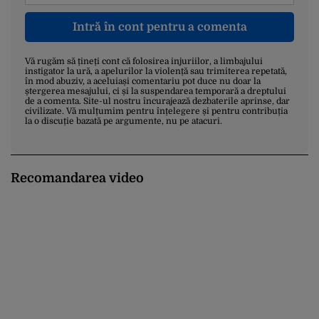
Intră în cont pentru a comenta
Vă rugăm să țineți cont că folosirea injuriilor, a limbajului
instigator la ură, a apelurilor la violență sau trimiterea repetată,
în mod abuziv, a aceluiași comentariu pot duce nu doar la
ștergerea mesajului, ci și la suspendarea temporară a dreptului
de a comenta. Site-ul nostru încurajează dezbaterile aprinse, dar
civilizate. Vă mulțumim pentru înțelegere și pentru contribuția
la o discuție bazată pe argumente, nu pe atacuri.
Recomandarea video