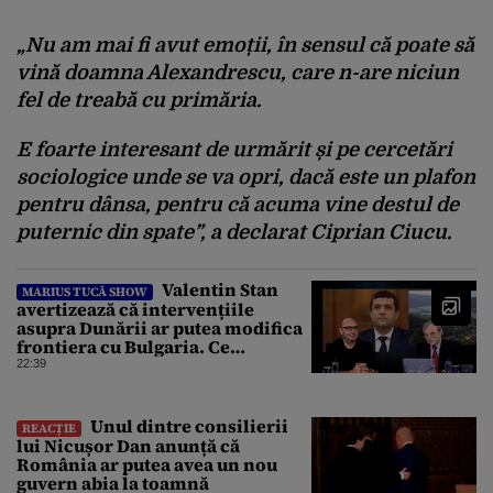
„Nu am mai fi avut emoții, în sensul că poate să
vină doamna Alexandrescu, care n-are niciun
fel de treabă cu primăria.
E foarte interesant de urmărit și pe cercetări
sociologice unde se va opri, dacă este un plafon
pentru dânsa, pentru că acuma vine destul de
puternic din spate”, a declarat Ciprian Ciucu.
Valentin Stan
MARIUS TUCĂ SHOW
avertizează că intervențiile
asupra Dunării ar putea modifica
frontiera cu Bulgaria. Ce
argumente aduce profesorul?
22:39
Unul dintre consilierii
REACȚIE
lui Nicușor Dan anunță că
România ar putea avea un nou
guvern abia la toamnă