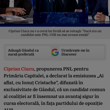
Ciprian Ciucu nu i-a cerut lui Drulă să se retragă: "Dacă era un
candidat unic PNL-USR nu mai aveam emoții"
Adaugă Gândul ca
Urmărește-ne în
sursă preferată
Discover
Ciprian Ciucu
, propunerea PNL pentru
Primăria Capitalei, a declarat la emisiunea „Ai
aflat, cu Ionuț Cristache”, difuzată în
exclusivitate de Gândul, că un candidat comun
al coaliției ar fi însemnat un avantaj sigur în
cursa electorală, în fața partidului de opoziție