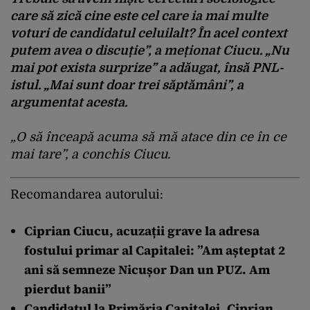
care să zică cine este cel care ia mai multe
voturi de candidatul celuilalt? În acel context
putem avea o discuție”, a meționat Ciucu. „Nu
mai pot exista surprize” a adăugat, însă PNL-
istul. „Mai sunt doar trei săptămâni”, a
argumentat acesta.
„O să înceapă acuma să mă atace din ce în ce
mai tare”, a conchis Ciucu.
Recomandarea autorului:
Ciprian Ciucu, acuzații grave la adresa
fostului primar al Capitalei: ”Am așteptat 2
ani să semneze Nicușor Dan un PUZ. Am
pierdut banii”
Candidatul la Primăria Capitalei, Ciprian