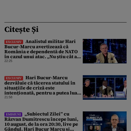
Citește Și
Analistul militar Hari
EXCLUSIV
Bucur-Marcu avertizează că
România e dependentă de NATO
în cazul unui atac. „Nu știu cât ar
rezista țara fără ajutor ”
22:25
Hari Bucur-Marcu
EXCLUSIV
dezvăluie că tăcerea statului în
situațiile de criză este
intenționată, pentru a putea lua
decizii fără să ne spună
21:58
„Subiectul Zilei” cu
EMISIUNI
Răzvan Dumitrescu începe luni,
10 august, de la ora 20:30, live pe
Gândul. Hari Bucur Marcu și