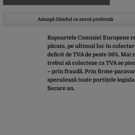
Adaugă Gândul ca sursă preferată
Rapoartele Comisiei Europene
r
păcate, pe
ultimul loc
în
colecta
deficit de TVA de
peste
36%. M
ai
m
trebui să colecteze
ca
TVA se pierd
–
prin fraudă. Prin firme-paravan
speculează toate portițele legisla
fiecare an.