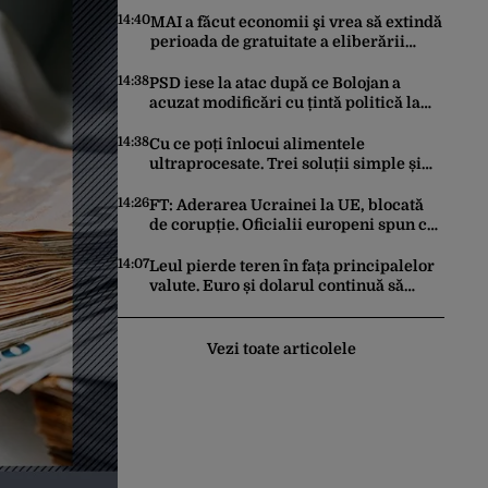
14:40
MAI a făcut economii şi vrea să extindă
perioada de gratuitate a eliberării
cărţilor de identitate electronică
14:38
PSD iese la atac după ce Bolojan a
acuzat modificări cu țintă politică la
Legea ANI: O minciună grosolană prin
care încearcă să acopere culpa PNL-
14:38
Cu ce poți înlocui alimentele
USR
ultraprocesate. Trei soluții simple și
ieftine
14:26
FT: Aderarea Ucrainei la UE, blocată
de corupție. Oficialii europeni spun că
o intrare rapidă este imposibilă
14:07
Leul pierde teren în fața principalelor
valute. Euro și dolarul continuă să
crească. Cursul de referință anunțat
pentru vineri de BNR
Vezi toate articolele