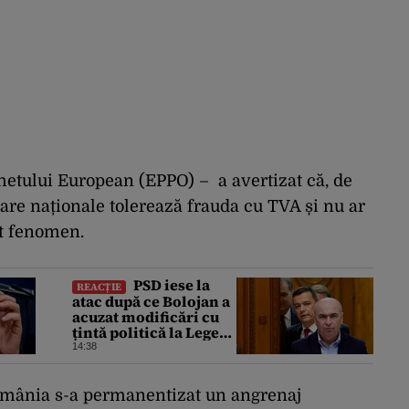
hetului European (EPPO) – a avertizat că, de
ciare naționale tolerează
frauda
cu TVA și nu
ar
st fenomen.
PSD iese la
REACȚIE
atac după ce Bolojan a
acuzat modificări cu
țintă politică la Legea
ANI: O minciună
14:38
grosolană prin care
încearcă să acopere
culpa PNL-USR
România s-a permanentizat un angrenaj