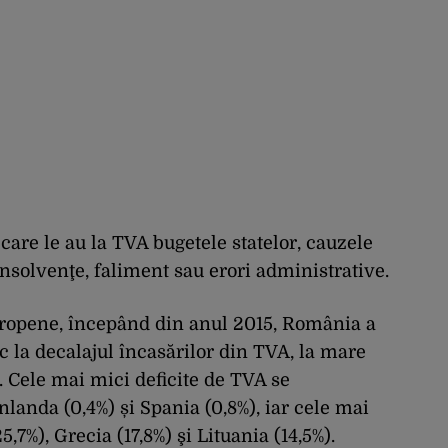
 care le au
la
TVA bugetele
statelor, cauzele
insolvenţe, faliment sau erori administrative.
ropene, începând din anul 2015, România a
oc
la
decalajul
încasărilor
din TVA,
la
mare
 Cele
mai
mici deficite de TVA se
nlanda (0,4%) și Spania (0,8%), iar cele
mai
,7%), Grecia (17,8%) şi Lituania (14,5%).