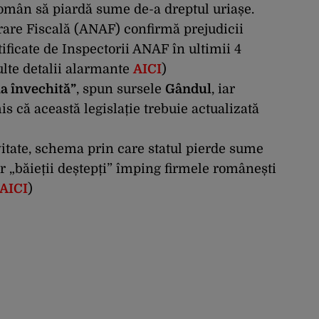
român să piardă sume de-a dreptul uriașe.
are Fiscală
(ANAF) confirmă prejudicii
tificate de Inspectorii ANAF
în
ultimii 4
lte detalii alarmante
AICI
)
ia învechită”
, spun sursele
Gândul
, iar
s că această legislație trebuie actualizată
vitate, schema prin care statul pierde sume
ar „băieții deștepți” împing firmele românești
AICI
)