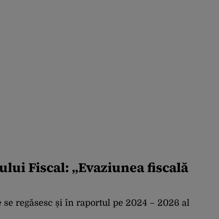
lui Fiscal: „
Evaziunea fiscală
e se
regăsesc
și
în
raportul pe 2024 – 2026
al