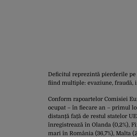
Deficitul reprezintă pierderile pe
fiind
multiple: evaziune, fraudă, 
Conform rapoartelor Comisiei Eu
ocupat –
în
fiecare an – primul l
distanță
față
de restul
statelor
UE.
înregistrează
în
Olanda
(0,2%), Fi
mari
în România (36,7%), Malta (25