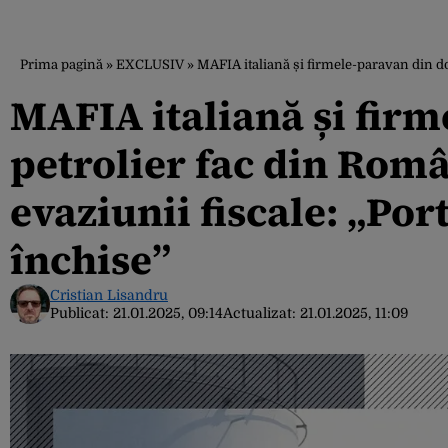
Prima pagină
»
EXCLUSIV
»
MAFIA italiană și firmele-paravan din do
MAFIA italiană și fir
petrolier fac din Rom
evaziunii fiscale: „Port
închise”
Cristian Lisandru
Publicat:
21.01.2025, 09:14
Actualizat:
21.01.2025, 11:09