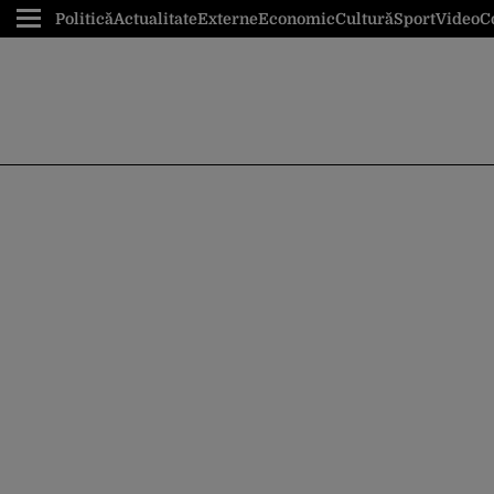
Politică
Actualitate
Externe
Economic
Cultură
Sport
Video
C