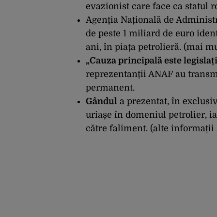
evazionist care face ca statul 
Agenția Națională de Administr
de
peste
1 miliard de euro iden
ani,
în
piața
petrolieră. (
mai mu
„Cauza principală este legislaț
reprezentanții ANAF
au transmi
permanent.
Gândul
a prezentat, în exclusi
uriașe în domeniul petrolier, i
către faliment. (
alte informații