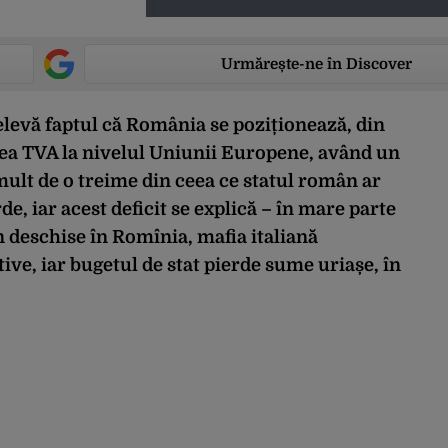
Urmărește-ne în Discover
elevă
faptul
că
România se poziționează, din
rea TVA
la
nivelul Uniunii Europene,
având
un
ult de o treime din ceea ce
statul român
ar
e, iar acest deficit se explică – în
mare
parte
 deschise în Romînia, mafia italiană
tive, iar bugetul de stat pierde sume uriașe, în