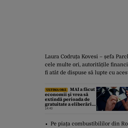
Laura Codruța Kovesi – șefa Parc
cele multe ori, autoritățile finan
fi
atât de dispuse să lupte cu ace
MAI a făcut
ULTIMA ORĂ
economii şi vrea să
extindă perioada de
gratuitate a eliberării
cărţilor de identitate
14:40
electronică
Pe piața combustibililor din 