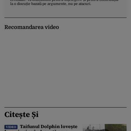
la o discuție bazată pe argumente, nu pe atacuri.
Recomandarea video
Citește Și
Taifunul Dolphin lovește
VIDEO