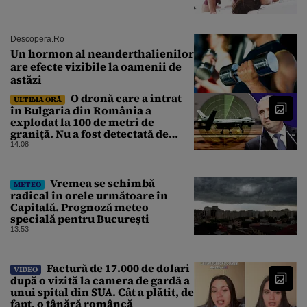
Descopera.ro
Un hormon al neanderthalienilor
are efecte vizibile la oamenii de
astăzi
O dronă care a intrat
ULTIMA ORĂ
în Bulgaria din România a
explodat la 100 de metri de
graniță. Nu a fost detectată de
radare. Reacția MApN
14:08
Vremea se schimbă
METEO
radical în orele următoare în
Capitală. Prognoză meteo
specială pentru București
13:53
Factură de 17.000 de dolari
VIDEO
după o vizită la camera de gardă a
unui spital din SUA. Cât a plătit, de
fapt, o tânără româncă