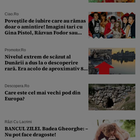
aproape 50 de ani
Ciao.ro
Poveştile de iubire care au rămas
doar o amintire! Imagini tari cu
Gina Pistol, Răzvan Fodor sau
Andra Măruţă şi foştii parteneri
Promotor.ro
Nivelul extrem de scăzut al
Dunării a dus la o descoperire
rară. Era acolo de aproximativ 80
de ani
Descopera.ro
Care este cel mai vechi pod din
Europa?
Râzi Cu Lacrimi
BANCUL ZILEI. Badea Gheorghe: –
Nu pot face dragoste!