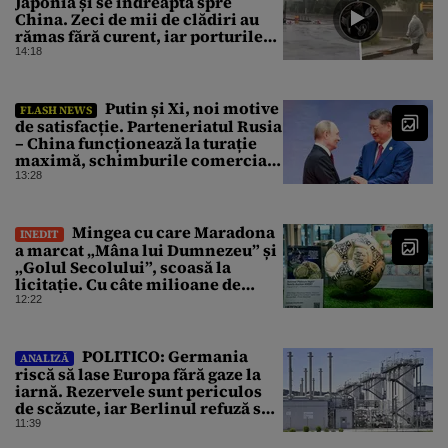
Japonia și se îndreaptă spre
China. Zeci de mii de clădiri au
rămas fără curent, iar porturile
au fost închise
14:18
Putin și Xi, noi motive
FLASH NEWS
de satisfacție. Parteneriatul Rusia
– China funcționează la turație
maximă, schimburile comerciale
ating niveluri record
13:28
Mingea cu care Maradona
INEDIT
a marcat „Mâna lui Dumnezeu” și
„Golul Secolului”, scoasă la
licitație. Cu câte milioane de
dolari ar putea fi vândută
12:22
POLITICO: Germania
ANALIZĂ
riscă să lase Europa fără gaze la
iarnă. Rezervele sunt periculos
de scăzute, iar Berlinul refuză să
intervină
11:39