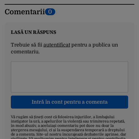
Comentarii
0
LASĂ UN RĂSPUNS
Trebuie să fii
autentificat
pentru a publica un
comentariu.
Intră în cont pentru a comenta
Vă rugăm să țineți cont că folosirea injuriilor, a limbajului
instigator la ură, a apelurilor la violență sau trimiterea repetată,
în mod abuziv, a aceluiași comentariu pot duce nu doar la
ștergerea mesajului, ci și la suspendarea temporară a dreptului
de a comenta. Site-ul nostru încurajează dezbaterile aprinse, dar
civilizate. Vă mulțumim pentru înțelegere și pentru contribuția