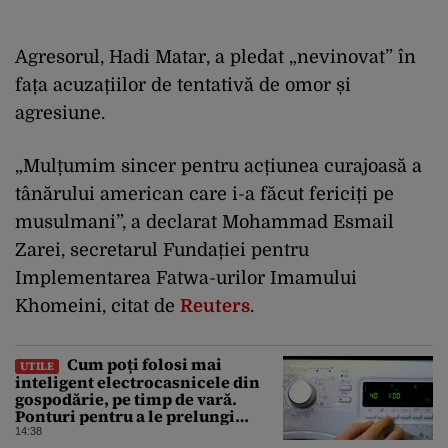
Agresorul, Hadi Matar, a pledat „nevinovat” în
fața acuzațiilor de tentativă de omor și
agresiune.
„Mulțumim sincer pentru acțiunea curajoasă a
tânărului american care i-a făcut fericiți pe
musulmani”, a declarat Mohammad Esmail
Zarei, secretarul Fundației pentru
Implementarea Fatwa-urilor Imamului
Khomeini, citat de
Reuters
.
Cum poți folosi mai
UTILE
inteligent electrocasnicele din
gospodărie, pe timp de vară.
Ponturi pentru a le prelungi
durata de viață
14:38