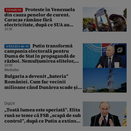
Proteste în Venezuela
TENSIUNI
din cauza penelor de curent.
Caracas rămâne fără
electricitate, după ce SUA au
promis modernizarea rețelei
10:35
Putin transformă
ANALIZA de 10
campania electorală pentru
Duma de Stat în propagandă de
război. Nemulțumirea elitelor,
tratată cu indiferență la Kremlin
10:00
Mediafax
Bulgaria a devenit „bateria”
României. Cum fac vecinii
milioane când Dunărea scade și
Cernavodă produce puțin
Digi24
„Toată lumea este speriată”. Elita
rusă se teme că FSB „scapă de sub
control”, după ce Putin a extins
puterea serviciului