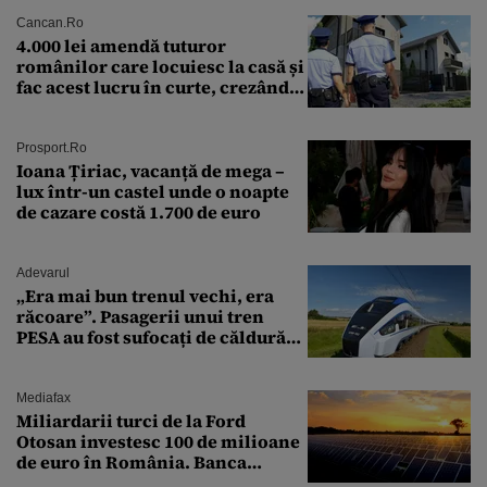
Cancan.ro
4.000 lei amendă tuturor
românilor care locuiesc la casă și
fac acest lucru în curte, crezând
că nu îi vede nimeni
Prosport.ro
Ioana Țiriac, vacanță de mega –
lux într-un castel unde o noapte
de cazare costă 1.700 de euro
Adevarul
„Era mai bun trenul vechi, era
răcoare”. Pasagerii unui tren
PESA au fost sufocați de căldură
pe ruta București-Constanța
Mediafax
Miliardarii turci de la Ford
Otosan investesc 100 de milioane
de euro în România. Banca
Transilvania le acordă o