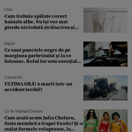
finanțare uriașă
Click
Cum trebuie spălate corect
hainele albe. Nu își vor mai
pierde niciodată strălucirea și
culoarea intensă
Digi24
Ce sunt punctele negre de pe
marginea parbrizului și la ce
folosesc. Rolul lor este esențial
pentru siguranța mașinii
Cancan.ro
ULTIMA ORĂ! A murit într-un
accident teribil!
Ce Se Întâmplă Doctore
Cum arată acum Julia Chelaru,
fosta membră a trupei Exotic! Și-a
etalat formele voluptoase, la