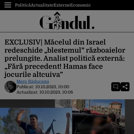
Politică
Actualitate
Externe
Economic
EXCLUSIV| Măcelul din Israel
redeschide „blestemul” războaielor
prelungite. Analist politică externă:
„Fără precedent! Hamas face
jocurile altcuiva”
Mara Răducanu
Publicat:
10.10.2023, 10:00
Actualizat:
10.10.2023, 10:08