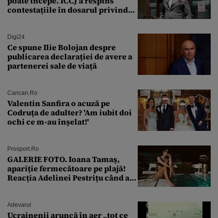
poate începe. ÎCCJ a respins
contestațiile în dosarul privind
lovitura de stat
Digi24
Ce spune Ilie Bolojan despre
publicarea declarației de avere a
partenerei sale de viață
Cancan.ro
Valentin Sanfira o acuză pe
Codruța de adulter? 'Am iubit doi
ochi ce m-au înșelat!'
Prosport.ro
GALERIE FOTO. Ioana Tamaş,
apariție fermecătoare pe plajă!
Reacția Adelinei Pestrițu când a
văzut-o
Adevarul
Ucrainenii aruncă în aer „tot ce