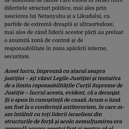
diferitele structuri politice, mai ales prin
asocierea lui Netanyahu și a Likudului, cu
partide de extremă dreaptă și ultraortodoxe,
mai ales de când liderii acestor părți au preluat
o anumită zonă de control și de
responsabilitate în zona apărării interne,
securitate.
Acest lucru, împreună cu atacul asupra
justiției – ați văzut Legile Justiției și tentativa
de a limita reponsabilitățile Curții Supreme de
Justiție – lucrul acesta, evident, că a deranjat.
Și o spun în cunoștință de cauză. Acum o lună
am fost la o conferință antiterorism, în care m-
am întâlnit cu toți liderii israelieni din
structurile de forță și acolo nemulțumirea era
generală asupra acestui fapt și pentru că el