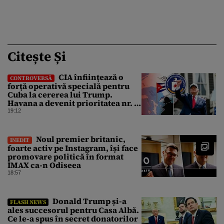
Citește Și
CIA înființează o
CONTROVERSĂ
forță operativă specială pentru
Cuba la cererea lui Trump.
Havana a devenit prioritatea nr. 1
alături de China, Iran și Rusia
19:12
Noul premier britanic,
INEDIT
foarte activ pe Instagram, își face
promovare politică în format
IMAX ca-n Odiseea
18:57
Donald Trump și-a
FLASH NEWS
ales succesorul pentru Casa Albă.
Ce le-a spus în secret donatorilor