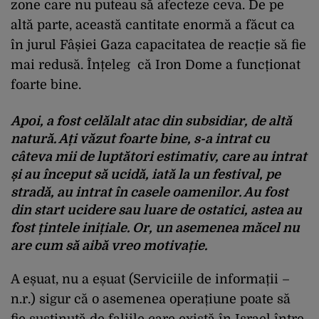
zone care nu puteau să afecteze ceva. De pe
altă parte, această cantitate enormă a făcut ca
în jurul Fâșiei Gaza capacitatea de reacție să fie
mai redusă. Înțeleg că Iron Dome a funcționat
foarte bine.
Apoi, a fost celălalt atac din subsidiar, de altă
natură. Ați văzut foarte bine, s-a intrat cu
câteva mii de luptători estimativ, care au intrat
și au început să ucidă, iată la un festival, pe
stradă, au intrat în casele oamenilor. Au fost
din start ucidere sau luare de ostatici, astea au
fost țintele inițiale. Or, un asemenea măcel nu
are cum să aibă vreo motivație.
A eșuat, nu a eșuat (Serviciile de informații –
n.r.) sigur că o asemenea operațiune poate să
fie susținută de faliile care există în Israel între