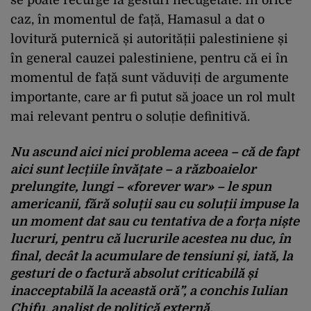
caz, în momentul de față, Hamasul a dat o
lovitură puternică și autorității palestiniene și
în general cauzei palestiniene, pentru că ei în
momentul de față sunt văduviți de argumente
importante, care ar fi putut să joace un rol mult
mai relevant pentru o soluție definitivă.
Nu ascund aici nici problema aceea – că de fapt
aici sunt lecțiile învățate – a războaielor
prelungite, lungi – «forever war» – le spun
americanii, fără soluții sau cu soluții impuse la
un moment dat sau cu tentativa de a forța niște
lucruri, pentru că lucrurile acestea nu duc, în
final, decât la acumulare de tensiuni și, iată, la
gesturi de o factură absolut criticabilă și
inacceptabilă la această oră”, a conchis Iulian
Chifu,
analist de politică externă.