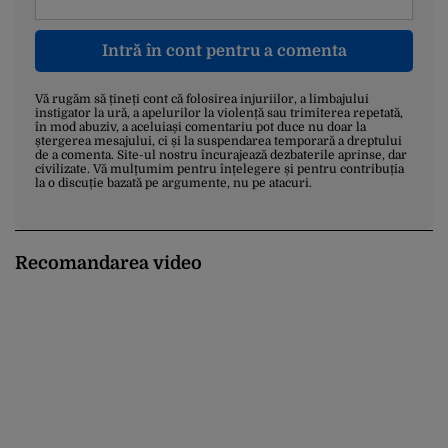
Intră în cont pentru a comenta
Vă rugăm să țineți cont că folosirea injuriilor, a limbajului
instigator la ură, a apelurilor la violență sau trimiterea repetată,
în mod abuziv, a aceluiași comentariu pot duce nu doar la
ștergerea mesajului, ci și la suspendarea temporară a dreptului
de a comenta. Site-ul nostru încurajează dezbaterile aprinse, dar
civilizate. Vă mulțumim pentru înțelegere și pentru contribuția
la o discuție bazată pe argumente, nu pe atacuri.
Recomandarea video