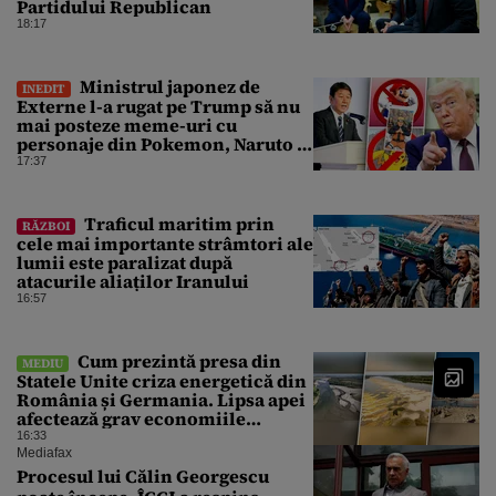
Partidului Republican
18:17
Ministrul japonez de
INEDIT
Externe l-a rugat pe Trump să nu
mai posteze meme-uri cu
personaje din Pokemon, Naruto și
Mario pe platformele social-
17:37
media
Traficul maritim prin
RĂZBOI
cele mai importante strâmtori ale
lumii este paralizat după
atacurile aliaților Iranului
16:57
Cum prezintă presa din
MEDIU
Statele Unite criza energetică din
România și Germania. Lipsa apei
afectează grav economiile
Europei
16:33
Mediafax
Procesul lui Călin Georgescu