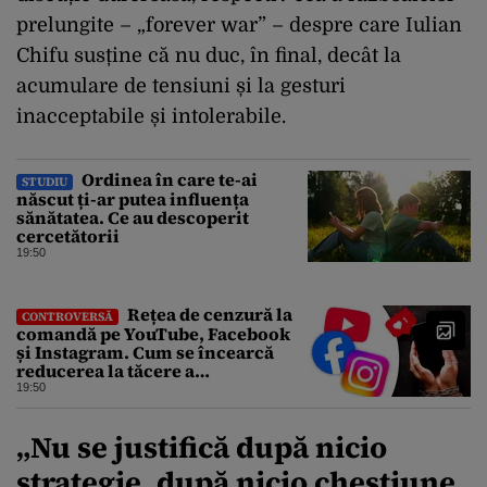
prelungite – „forever war” – despre care Iulian
Chifu susține că nu duc, în final, decât la
acumulare de tensiuni și la gesturi
inacceptabile și intolerabile.
Ordinea în care te-ai
STUDIU
născut ți-ar putea influența
sănătatea. Ce au descoperit
cercetătorii
19:50
Rețea de cenzură la
CONTROVERSĂ
comandă pe YouTube, Facebook
și Instagram. Cum se încearcă
reducerea la tăcere a
investigațiilor de presă de pe
19:50
social media
„Nu se justifică după nicio
strategie, după nicio chestiune