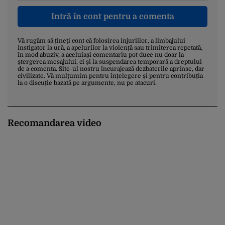
Intră în cont pentru a comenta
Vă rugăm să țineți cont că folosirea injuriilor, a limbajului
instigator la ură, a apelurilor la violență sau trimiterea repetată,
în mod abuziv, a aceluiași comentariu pot duce nu doar la
ștergerea mesajului, ci și la suspendarea temporară a dreptului
de a comenta. Site-ul nostru încurajează dezbaterile aprinse, dar
civilizate. Vă mulțumim pentru înțelegere și pentru contribuția
la o discuție bazată pe argumente, nu pe atacuri.
Recomandarea video