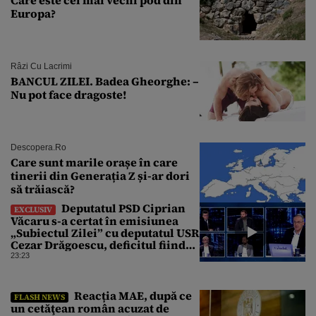
Europa?
Râzi Cu Lacrimi
BANCUL ZILEI. Badea Gheorghe: –
Nu pot face dragoste!
Descopera.ro
Care sunt marile orașe în care
tinerii din Generația Z și-ar dori
să trăiască?
Deputatul PSD Ciprian
EXCLUSIV
Văcaru s-a certat în emisiunea
„Subiectul Zilei” cu deputatul USR
Cezar Drăgoescu, deficitul fiind
motivul scandalului
23:23
Reacția MAE, după ce
FLASH NEWS
un cetăţean român acuzat de