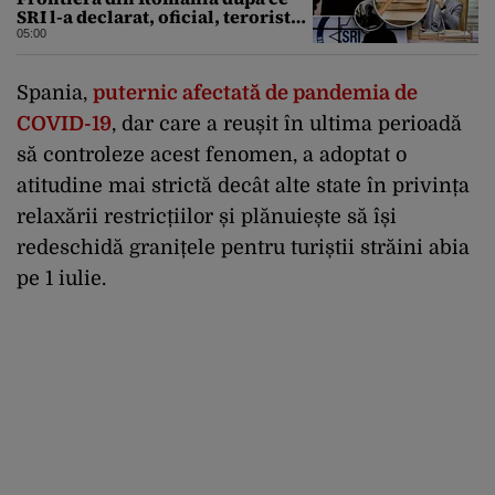
SRI l-a declarat, oficial, terorist
ISIS
05:00
Spania,
puternic afectată de pandemia de
COVID-19
, dar care a reușit în ultima perioadă
să controleze acest fenomen, a adoptat o
atitudine mai strictă decât alte state în privința
relaxării restricțiilor și plănuiește să își
redeschidă granițele pentru turiștii străini abia
pe 1 iulie.