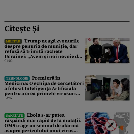
Citește Și
Trump neagă zvonurile
MILITAR
despre penuria de muniție, dar
refuză să trimită rachete
Ucrainei: „Avem și noi nevoie de
rachete”
01:02
Premieră în
TEHNOLOGIE
Medicină: O echipă de cercetători
a folosit Inteligența Artificială
pentru a crea primele virusuri
sintetice la tratarea de E.coli
23:47
Ebola s-ar putea
SĂNĂTATE
răspândi mai rapid de la mutații.
OMS trage un semnal de alarmă
asupra pericolului unui virus