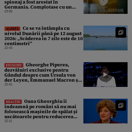
spionaj a fost arestat în
Germania. Complotase cu un
ucrainean ca să asasineze un
23:05
producător de drone
Ce se va întâmpla cu
ALERTĂ
nivelul Dunării până pe 12 august
2026: „Scăderea în 7 zile este de 10
centimetri”
22:43
Gheorghe Piperea,
EXCLUSIV
dezvăluiri exclusive pentru
Gândul despre cum Ursula von
der Leyen, Emmanuel Macron și
Zelenski plănuiesc pe Signal să îl
22:41
pună „la respect” pe Trump
Oana Gheorghiu îi
REACȚIE
îndeamnă pe români să nu mai
folosească mașinile de spălat și
uscătoarele pentru reducerea
consumului de energie
22:11