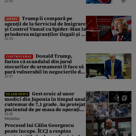
pentru care nu există vaccin
22:33
Trump îi compară pe
INEDIT
agenții de la Serviciul de Imigrare
și Control Vamal cu Spider-Man la
prinderea migranților ilegali și a
infractorilor
22:33
Donald Trump,
CONTROVERSĂ
furios că scandalul din jurul
stocurilor de armament îl face să
pară vulnerabil în negocierile de
pace cu Iranul
22:07
Gest eroic al unor
FLASH NEWS
medici din Japonia în timpul unui
cutremur de 7,1 grade. Au protejat
pacientul de pe masa de operație
cu propriile corpuri
21:25
Mediafax
Procesul lui Călin Georgescu
poate începe. ÎCCJ a respins