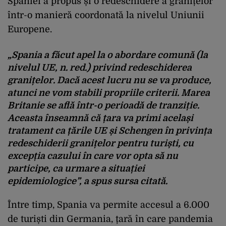
Spaniei a propus și o redeschidere a granițelor
într-o manieră coordonată la nivelul Uniunii
Europene.
„Spania a făcut apel la o abordare comună (la
nivelul UE, n. red.) privind redeschiderea
granițelor. Dacă acest lucru nu se va produce,
atunci ne vom stabili propriile criterii. Marea
Britanie se află într-o perioadă de tranziție.
Aceasta înseamnă că țara va primi același
tratament ca țările UE și Schengen în privința
redeschiderii granițelor pentru turiști, cu
excepția cazului în care vor opta să nu
participe, ca urmare a situației
epidemiologice”, a spus sursa citată.
Între timp, Spania va permite accesul a 6.000
de turiști din Germania, țară în care pandemia