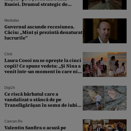
Rusiei. Drumul strategic de
aprovizionare către Crimeea este
controlat complet
Mediafax
Guvernul ascunde recesiunea.
Câciu: „Mint și prezintă denaturat
lucrurile”
Click
Laura Cosoi nu se oprește la cinci
copii? Ce spune vedeta: „Și Nina a
venit într-un moment în care nici
măcar nu mai discutam”
Digi24
Ce riscă bărbatul care a
vandalizat o stâncă de pe
Transfăgărășan în semn de iubire
față de „Anna”
Cancan.ro
Valentin Sanfira o acuză pe