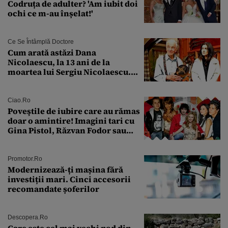
Codruța de adulter? 'Am iubit doi
ochi ce m-au înșelat!'
Ce Se Întâmplă Doctore
Cum arată astăzi Dana
Nicolaescu, la 13 ani de la
moartea lui Sergiu Nicolaescu.
Transformarea care i-a surprins
pe toți
Ciao.ro
Poveştile de iubire care au rămas
doar o amintire! Imagini tari cu
Gina Pistol, Răzvan Fodor sau
Andra Măruţă şi foştii parteneri
Promotor.ro
Modernizează-ți mașina fără
investiții mari. Cinci accesorii
recomandate șoferilor
Descopera.ro
Care este cel mai vechi pod din