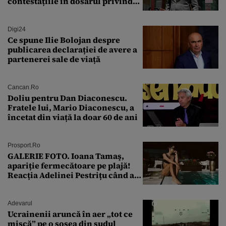
contestațiile în dosarul privind
lovitura de stat
Digi24
Ce spune Ilie Bolojan despre
publicarea declarației de avere a
partenerei sale de viață
Cancan.ro
Doliu pentru Dan Diaconescu.
Fratele lui, Mario Diaconescu, a
încetat din viață la doar 60 de ani
Prosport.ro
GALERIE FOTO. Ioana Tamaş,
apariție fermecătoare pe plajă!
Reacția Adelinei Pestrițu când a
văzut-o
Adevarul
Ucrainenii aruncă în aer „tot ce
mișcă” pe o șosea din sudul