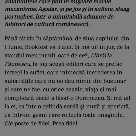
amănuntele care pun în mişcare marile
mecanisme. Aşadar, şi pe jos şi în suflete, steag
portughez, într-o inimitabilă adunare de
iubitori de cultură românească.
Până târziu în săptămână, de ziua copilului din
1 Iunie, Bookfest va fi aici. Şi mă uit în jur, de la
standul meu numit, oare de ce?,
Librăria
Păunescu
, la toţi aceşti editori care se prefac
întregi la suflet, care mimează încrederea în
autorităţile care nu ne dau nimic din buzunar
şi care ne fac, cu orice ocazie, viaţa şi mai
complicată decât a lăsat-o Dumnezeu. Şi mă uit
la ei, ca într-o oglindă surdă şi mută şi speriată,
ca într-un geam care reflectă toate imaginile.
Cât poate de fidel. Prea fidel.