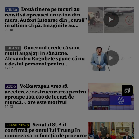
Două tinere pe tocuri au
VIDEO
reușit să oprească un avion din
mers. Au fost întoarse din „cursă”
în ultima clipă. Imaginile au
devenit virale
20:16
Guvernul crede că sunt
BILANȚ
mulţi angajaţi în sănătate.
Alexandru Rogobete spune că nu
e destul personal pentru
combaterea infecţiilor
19:57
nosocomiale
Volkswagen vrea să
AUTO
accelereze restructurarea pentru
aproape 100.000 de locuri de
muncă. Care este motivul
19:43
Senatul SUA îl
FLASH NEWS
confirmă pe omul lui Trump în
numirea sa în funcția de procuror