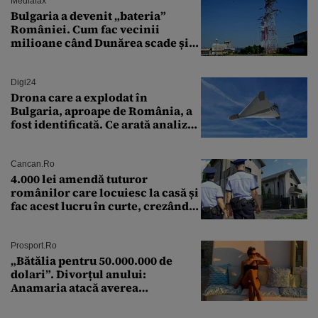
Mediafax
Bulgaria a devenit „bateria”
României. Cum fac vecinii
milioane când Dunărea scade și
Cernavodă produce puțin
Digi24
Drona care a explodat în
Bulgaria, aproape de România, a
fost identificată. Ce arată analiza
preliminară a epavei
Cancan.ro
4.000 lei amendă tuturor
românilor care locuiesc la casă și
fac acest lucru în curte, crezând
că nu îi vede nimeni
Prosport.ro
„Bătălia pentru 50.000.000 de
dolari”. Divorțul anului:
Anamaria atacă averea
milionarului