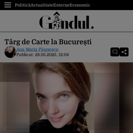
Politică
Actualitate
Externe
Economic
Târg de Carte la București
Ana-Maria Păunescu
Publicat:
28.05.2025, 12:04