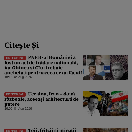
Citește Și
PNRR-ul României a
EDITORIAL
fost un act de trădare națională,
iar Ghinea și Cîțu trebuie
anchetați pentru ceea ce au făcut!
18:18, 04 Aug 2026
Ucraina, Iran – două
EDITORIAL
războaie, aceeași arhitectură de
putere
16:00, 04 Aug 2026
Țoii, fritzii și miruții,
EDITORIAL