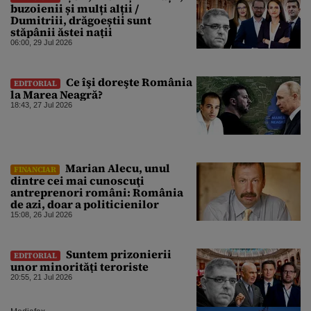
buzoienii și mulți alții /
Dumitriii, drăgoeștii sunt
stăpânii ăstei nații
06:00, 29 Jul 2026
Ce îşi doreşte România
EDITORIAL
la Marea Neagră?
18:43, 27 Jul 2026
Marian Alecu, unul
FINANCIAR
dintre cei mai cunoscuţi
antreprenori români: România
de azi, doar a politicienilor
15:08, 26 Jul 2026
Suntem prizonierii
EDITORIAL
unor minorități teroriste
20:55, 21 Jul 2026