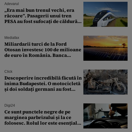
Adevarul
„Era mai bun trenul vechi, era
răcoare”. Pasagerii unui tren
PESA au fost sufocați de căldură
pe ruta București-Constanța
Mediafax
Miliardarii turci de la Ford
Otosan investesc 100 de milioane
de euro în România. Banca
Transilvania le acordă o
finanțare uriașă
Click
Descoperire incredibilă făcută în
inima Budapestei. O motocicletă
și doi soldați germani au fost
găsiți în Dunăre
Digi24
Ce sunt punctele negre de pe
marginea parbrizului și la ce
folosesc. Rolul lor este esențial
pentru siguranța mașinii