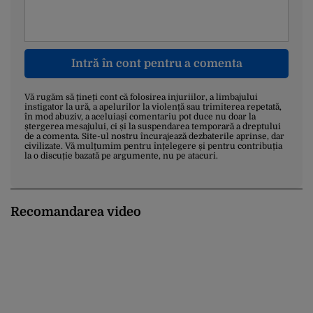
Intră în cont pentru a comenta
Vă rugăm să țineți cont că folosirea injuriilor, a limbajului
instigator la ură, a apelurilor la violență sau trimiterea repetată,
în mod abuziv, a aceluiași comentariu pot duce nu doar la
ștergerea mesajului, ci și la suspendarea temporară a dreptului
de a comenta. Site-ul nostru încurajează dezbaterile aprinse, dar
civilizate. Vă mulțumim pentru înțelegere și pentru contribuția
la o discuție bazată pe argumente, nu pe atacuri.
Recomandarea video