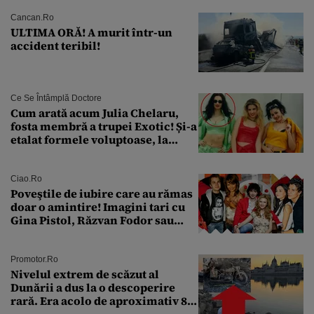
Cancan.ro
ULTIMA ORĂ! A murit într-un
accident teribil!
Ce Se Întâmplă Doctore
Cum arată acum Julia Chelaru,
fosta membră a trupei Exotic! Și-a
etalat formele voluptoase, la
aproape 50 de ani
Ciao.ro
Poveştile de iubire care au rămas
doar o amintire! Imagini tari cu
Gina Pistol, Răzvan Fodor sau
Andra Măruţă şi foştii parteneri
Promotor.ro
Nivelul extrem de scăzut al
Dunării a dus la o descoperire
rară. Era acolo de aproximativ 80
de ani