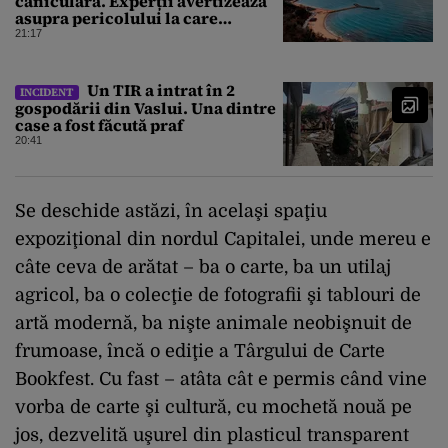
caniculară. Experții avertizează
asupra pericolului la care
oamenii pot fi expuși
21:17
Un TIR a intrat în 2
INCIDENT
gospodării din Vaslui. Una dintre
case a fost făcută praf
20:41
Se deschide astăzi, în acelaşi spaţiu
expoziţional din nordul Capitalei, unde mereu e
câte ceva de arătat – ba o carte, ba un utilaj
agricol, ba o colecţie de fotografii şi tablouri de
artă modernă, ba nişte animale neobişnuit de
frumoase, încă o ediţie a Târgului de Carte
Bookfest. Cu fast – atâta cât e permis când vine
vorba de carte şi cultură, cu mochetă nouă pe
jos, dezvelită uşurel din plasticul transparent