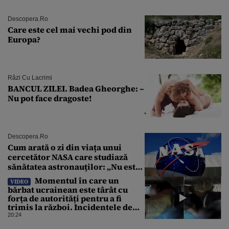
Descopera.ro
Care este cel mai vechi pod din
Europa?
Râzi Cu Lacrimi
BANCUL ZILEI. Badea Gheorghe: –
Nu pot face dragoste!
Descopera.ro
Cum arată o zi din viața unui
cercetător NASA care studiază
sănătatea astronauților: „Nu este
o știință complicată”
Momentul în care un
VIDEO
bărbat ucrainean este târât cu
forța de autorități pentru a fi
trimis la război. Incidentele de
acest fel sunt tot mai dese
20:24