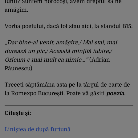
lunii? Suntem norocoşi, avem dreptul să ne
amăgim.
Vorba poetului, dacă tot stau aici, la standul B15:
„Dar bine-ai venit, amăgire,/ Mai stai, mai
durează un pic,/ Această mințită iubire,/
Oricum e mai mult ca nimic…”
(Adrian
Păunescu)
Treceți săptămâna asta pe la târgul de carte de
la Romexpo București. Poate vă găsiți
poezia
.
Citește și:
Liniştea de după furtună