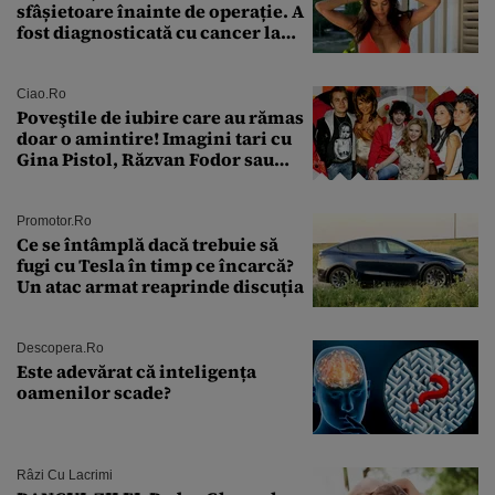
sfâșietoare înainte de operație. A
fost diagnosticată cu cancer la
sân în metastază: „Este singurul
tratament care o să mă ajute să
îmi salvez viața”
Ciao.ro
Poveştile de iubire care au rămas
doar o amintire! Imagini tari cu
Gina Pistol, Răzvan Fodor sau
Andra Măruţă şi foştii parteneri
Promotor.ro
Ce se întâmplă dacă trebuie să
fugi cu Tesla în timp ce încarcă?
Un atac armat reaprinde discuția
Descopera.ro
Este adevărat că inteligența
oamenilor scade?
Râzi Cu Lacrimi