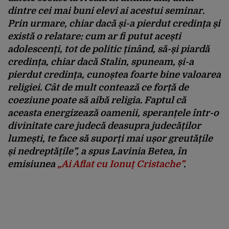
dintre cei mai buni elevi ai acestui seminar.
Prin urmare, chiar dacă și-a pierdut credința și
există o relatare: cum ar fi putut acești
adolescenți, tot de politic ținând, să-și piardă
credința, chiar dacă Stalin, spuneam, și-a
pierdut credința, cunoștea foarte bine valoarea
religiei. Cât de mult contează ce forță de
coeziune poate să aibă religia. Faptul că
aceasta energizează oamenii, speranțele într-o
divinitate care judecă deasupra judecăților
lumești, te face să suporți mai ușor greutățile
și nedreptățile”
, a spus Lavinia Betea, în
emisiunea
„Ai Aflat cu Ionuț Cristache”
.