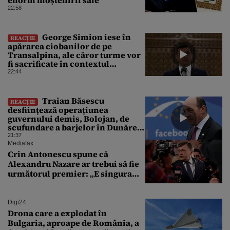
enorm moștenirii sale”
22:58
George Simion iese în
REACȚIE
apărarea ciobanilor de pe
Transalpina, ale căror turme vor
fi sacrificate în contextul
focarului de variolă ovină
22:44
Traian Băsescu
REACȚIE
desființează operațiunea
guvernului demis, Bolojan, de
scufundare a barjelor în Dunăre:
„Este o improvizație”
21:37
Mediafax
Crin Antonescu spune că
Alexandru Nazare ar trebui să fie
următorul premier: „E singura
soluție”
Digi24
Drona care a explodat în
Bulgaria, aproape de România, a