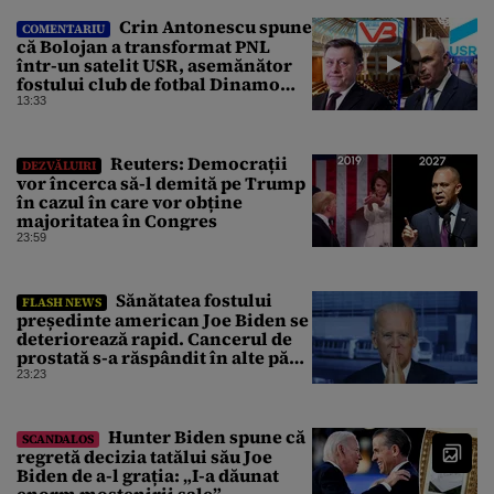
Crin Antonescu spune
COMENTARIU
că Bolojan a transformat PNL
într-un satelit USR, asemănător
fostului club de fotbal Dinamo
Victoria, care a aparținut Miliției
13:33
Reuters: Democrații
DEZVĂLUIRI
vor încerca să-l demită pe Trump
în cazul în care vor obține
majoritatea în Congres
23:59
Sănătatea fostului
FLASH NEWS
președinte american Joe Biden se
deteriorează rapid. Cancerul de
prostată s-a răspândit în alte părți
ale corpului
23:23
Hunter Biden spune că
SCANDALOS
regretă decizia tatălui său Joe
Biden de a-l grația: „I-a dăunat