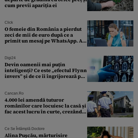
cum previi apariția ei
Click
O femeie din România a pierdut
zeci de mii de euro după ce a
primit un mesaj pe WhatsApp. A
crezut că va moșteni 175.000 de
euro din Franța
Digi24
Devin oamenii mai puțin
inteligenți? Ce este „efectul Flynn
invers” și de ce îi îngrijorează pe
cercetători
Cancan.ro
4.000 lei amendă tuturor
românilor care locuiesc la casă și
fac acest lucru în curte, crezând
că nu îi vede nimeni
Ce Se Întâmplă Doctore
Alina Pușcău, mărturisire