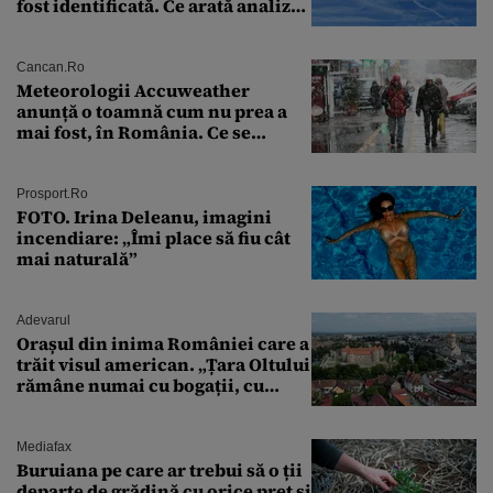
fost identificată. Ce arată analiza
preliminară a epavei
Cancan.ro
Meteorologii Accuweather
anunță o toamnă cum nu prea a
mai fost, în România. Ce se
întâmplă în septembrie,
octombrie și noiembrie 2026, în
București. Pe ce dată ninge
Prosport.ro
FOTO. Irina Deleanu, imagini
incendiare: „Îmi place să fiu cât
mai naturală”
Adevarul
Orașul din inima României care a
trăit visul american. „Țara Oltului
rămâne numai cu bogații, cu
babele, cu moșnegii și cu
sărăntocii”
Mediafax
Buruiana pe care ar trebui să o ții
departe de grădină cu orice preț și