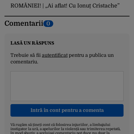
ROMÂNIEI! | „Ai aflat! Cu Ionuț Cristache”
Comentarii
0
LASĂ UN RĂSPUNS
Trebuie să fii
autentificat
pentru a publica un
comentariu.
Intră în cont pentru a comenta
Vă rugăm să țineți cont că folosirea injuriilor, a limbajului
instigator la ură, a apelurilor la violență sau trimiterea repetată,
în mod abuziv, a aceluiași comentariu pot duce nu doar la