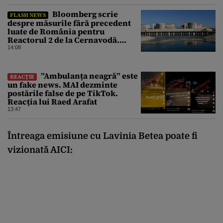
Bloomberg scrie
FLASH NEWS
despre măsurile fără precedent
luate de România pentru
Reactorul 2 de la Cernavodă.
Operațiunea a mai câștigat nouă
14:08
zile
”Ambulanța neagră” este
REACȚIE
un fake news. MAI dezminte
postările false de pe TikTok.
Reacția lui Raed Arafat
13:47
Întreaga emisiune cu Lavinia Betea poate fi
vizionată AICI: