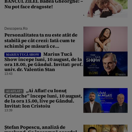
BANCUL ZILEI. Badea Gheorghe: –
Nu pot face dragoste!
Descopera.ro
Personalitatea ta nu este atât de
stabilă pe cât crezi: Iată cum te
schimbi pe măsură ce
îmbătrânești
Marius Tucă
MARIUS TUCĂ SHOW
Show începe luni, 10 august, de la
ora 18.00, pe Gândul. Invitat: prof.
univ. dr. Valentin Stan
13:43
„Ai Aflat! cu Ionuț
AI AFLAT!
Cristache” începe luni, 10 august,
de la ora 15.00, live pe Gândul.
Invitat: Ion Cristoiu
13:39
Ștefan Popescu, analiză de