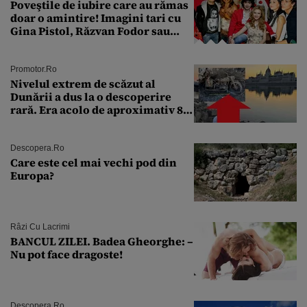
Poveştile de iubire care au rămas
doar o amintire! Imagini tari cu
Gina Pistol, Răzvan Fodor sau
Andra Măruţă şi foştii parteneri
Promotor.ro
Nivelul extrem de scăzut al
Dunării a dus la o descoperire
rară. Era acolo de aproximativ 80
de ani
Descopera.ro
Care este cel mai vechi pod din
Europa?
Râzi Cu Lacrimi
BANCUL ZILEI. Badea Gheorghe: –
Nu pot face dragoste!
Descopera.ro