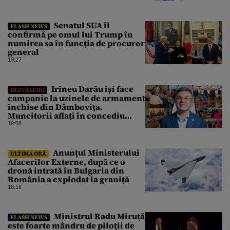
nosocomiale
Senatul SUA îl
FLASH NEWS
confirmă pe omul lui Trump în
numirea sa în funcția de procuror
general
19:27
Irineu Darău își face
DEZVĂLUIRI
campanie la uzinele de armament
închise din Dâmbovița.
Muncitorii aflați în concediu
forțat din cauza lipsei comenzilor
19:08
au fost chemați de acasă pentru a
da mâna cu Ministrul Economiei
Anunțul Ministerului
ULTIMA ORĂ
Afacerilor Externe, după ce o
dronă intrată în Bulgaria din
România a explodat la graniță
18:16
Ministrul Radu Miruţă
FLASH NEWS
este foarte mândru de piloţii de