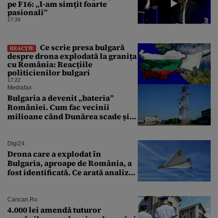
pe F16: „I-am simţit foarte
pasionali”
17:39
Ce scrie presa bulgară
REACȚIE
despre drona explodată la granița
cu România: Reacțiile
politicienilor bulgari
17:22
Mediafax
Bulgaria a devenit „bateria”
României. Cum fac vecinii
milioane când Dunărea scade și
Cernavodă produce puțin
Digi24
Drona care a explodat în
Bulgaria, aproape de România, a
fost identificată. Ce arată analiza
preliminară a epavei
Cancan.ro
4.000 lei amendă tuturor