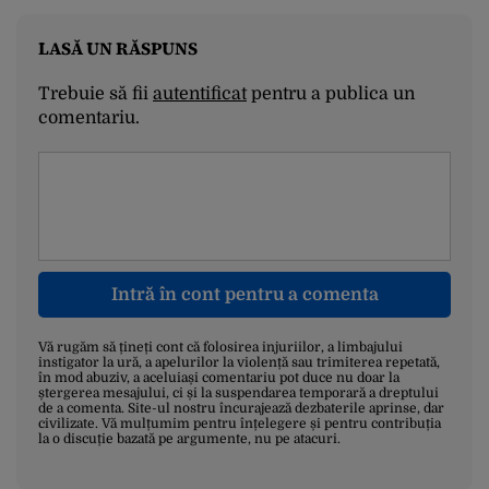
LASĂ UN RĂSPUNS
Trebuie să fii
autentificat
pentru a publica un
comentariu.
Intră în cont pentru a comenta
Vă rugăm să țineți cont că folosirea injuriilor, a limbajului
instigator la ură, a apelurilor la violență sau trimiterea repetată,
în mod abuziv, a aceluiași comentariu pot duce nu doar la
ștergerea mesajului, ci și la suspendarea temporară a dreptului
de a comenta. Site-ul nostru încurajează dezbaterile aprinse, dar
civilizate. Vă mulțumim pentru înțelegere și pentru contribuția
la o discuție bazată pe argumente, nu pe atacuri.