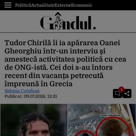
Politică
Actualitate
Externe
Economic
Tudor Chirilă îi ia apărarea Oanei
Gheorghiu într-un interviu şi
amestecă activitatea politică cu cea
de ONG-istă. Cei doi s-au întors
recent din vacanța petrecută
împreună în Grecia
1
Sidonia Coțofană
Publicat:
09.07.2026, 12:21