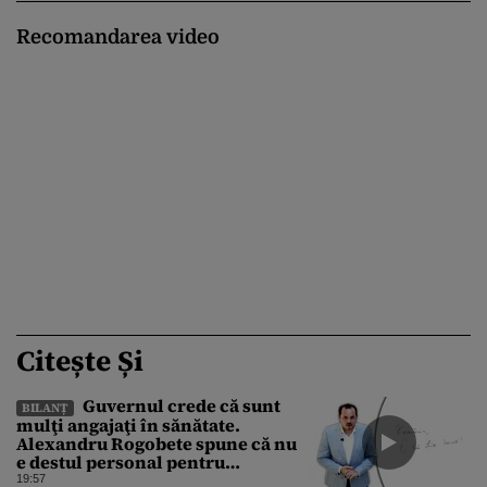
Recomandarea video
Citește Și
Guvernul crede că sunt
BILANȚ
mulţi angajaţi în sănătate.
Alexandru Rogobete spune că nu
e destul personal pentru
combaterea infecţiilor
19:57