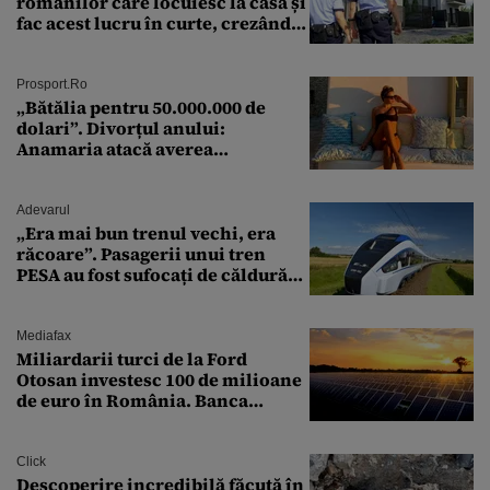
românilor care locuiesc la casă și
fac acest lucru în curte, crezând
că nu îi vede nimeni
Prosport.ro
„Bătălia pentru 50.000.000 de
dolari”. Divorțul anului:
Anamaria atacă averea
milionarului
Adevarul
„Era mai bun trenul vechi, era
răcoare”. Pasagerii unui tren
PESA au fost sufocați de căldură
pe ruta București-Constanța
Mediafax
Miliardarii turci de la Ford
Otosan investesc 100 de milioane
de euro în România. Banca
Transilvania le acordă o
finanțare uriașă
Click
Descoperire incredibilă făcută în