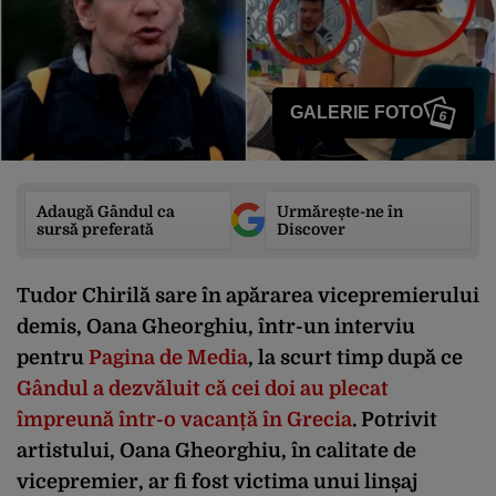
GALERIE FOTO
6
Adaugă Gândul ca
Urmărește-ne în
sursă preferată
Discover
Tudor Chirilă sare în apărarea vicepremierului
demis, Oana Gheorghiu, într-un interviu
pentru
Pagina de Media
, la scurt timp după ce
Gândul a dezvăluit că cei doi au plecat
împreună într-o vacanță în Grecia
. Potrivit
artistului, Oana Gheorghiu, în calitate de
vicepremier, ar fi fost victima unui linșaj