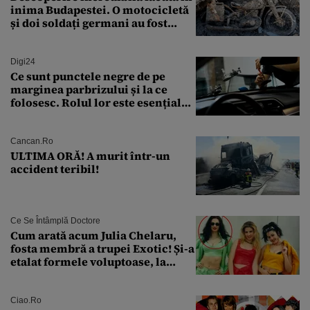
inima Budapestei. O motocicletă
și doi soldați germani au fost
găsiți în Dunăre
Digi24
Ce sunt punctele negre de pe
marginea parbrizului și la ce
folosesc. Rolul lor este esențial
pentru siguranța mașinii
Cancan.ro
ULTIMA ORĂ! A murit într-un
accident teribil!
Ce Se Întâmplă Doctore
Cum arată acum Julia Chelaru,
fosta membră a trupei Exotic! Și-a
etalat formele voluptoase, la
aproape 50 de ani
Ciao.ro