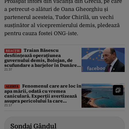
Proaspăt întors din vacanța din Grecia, pe care
a petrecut-o alături de Oana Gheorghiu și
partenerul acesteia, Tudor Chirilă, un vechi
susținător al vicepremierului demis, pledează
pentru cauza fostei ONG-iste.
Traian Băsescu
REACȚIE
desființează operațiunea
guvernului demis, Bolojan, de
scufundare a barjelor în Dunăre:
„Este o improvizație”
21:37
Fenomenul care are loc în
ALERTĂ
apa mării, odată cu vremea
caniculară. Experții avertizează
asupra pericolului la care
oamenii pot fi expuși
21:17
Sondaj Gândul