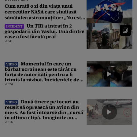
Cum arată o zi din viața unui
cercetător NASA care studiază
sănătatea astronauților: „Nu este
o știință complicată”
Un TIR a intrat în 2
INCIDENT
gospodării din Vaslui. Una dintre
case a fost făcută praf
20:41
Momentul în care un
VIDEO
bărbat ucrainean este târât cu
forța de autorități pentru a fi
trimis la război. Incidentele de
acest fel sunt tot mai dese
20:24
Două tinere pe tocuri au
VIDEO
reușit să oprească un avion din
mers. Au fost întoarse din „cursă”
în ultima clipă. Imaginile au
devenit virale
20:16