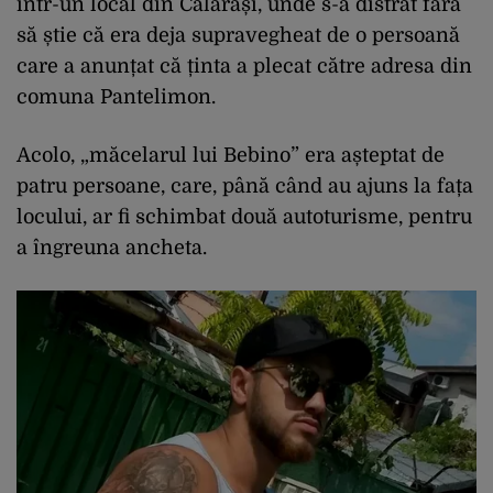
într-un local din Călărași, unde s-a distrat fără
să știe că era deja supravegheat de o persoană
care a anunțat că ținta a plecat către adresa din
comuna Pantelimon.
Acolo, „măcelarul lui Bebino” era așteptat de
patru persoane, care, până când au ajuns la fața
locului, ar fi schimbat două autoturisme, pentru
a îngreuna ancheta.