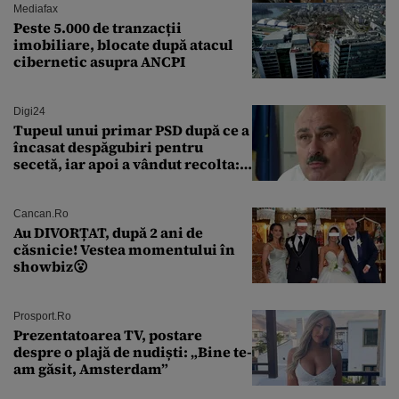
nimerit ăia ai mei și ai tăi”
Mediafax
Peste 5.000 de tranzacții
imobiliare, blocate după atacul
cibernetic asupra ANCPI
Digi24
Tupeul unui primar PSD după ce a
încasat despăgubiri pentru
secetă, iar apoi a vândut recolta:
„Dar am plătit impozit pentru
banii ăia”
Cancan.ro
Au DIVORȚAT, după 2 ani de
căsnicie! Vestea momentului în
showbiz😮
Prosport.ro
Prezentatoarea TV, postare
despre o plajă de nudiști: „Bine te-
am găsit, Amsterdam”