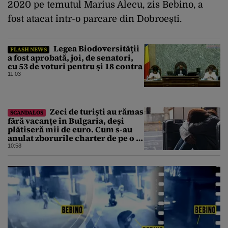
2020 pe temutul Marius Alecu, zis Bebino, a
fost atacat într-o parcare din Dobroești.
Legea Biodoversităţii
FLASH NEWS
a fost aprobată, joi, de senatori,
cu 53 de voturi pentru şi 18 contra
11:03
Zeci de turiști au rămas
SCANDALOS
fără vacanțe în Bulgaria, deși
plătiseră mii de euro. Cum s-au
anulat zborurile charter de pe o zi
pe alta
10:58