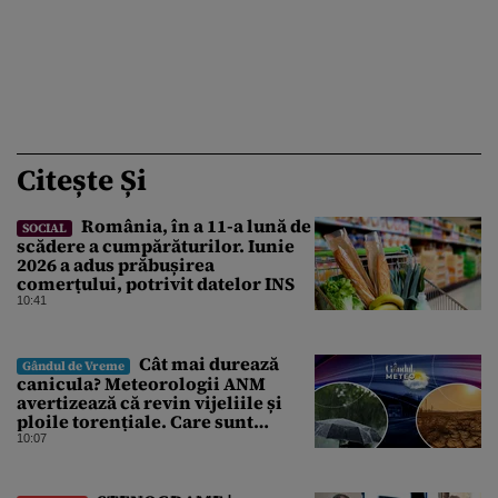
Citește Și
România, în a 11-a lună de
SOCIAL
scădere a cumpărăturilor. Iunie
2026 a adus prăbușirea
comerțului, potrivit datelor INS
10:41
Cât mai durează
Gândul de Vreme
canicula? Meteorologii ANM
avertizează că revin vijeliile și
ploile torențiale. Care sunt
zonele vizate, începând chiar de
10:07
azi