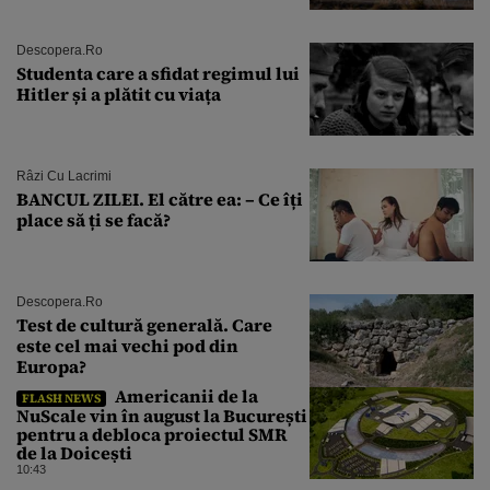
Descopera.ro
Studenta care a sfidat regimul lui
Hitler și a plătit cu viața
Râzi Cu Lacrimi
BANCUL ZILEI. El către ea: – Ce îți
place să ți se facă?
Descopera.ro
Test de cultură generală. Care
este cel mai vechi pod din
Europa?
Americanii de la
FLASH NEWS
NuScale vin în august la București
pentru a debloca proiectul SMR
de la Doicești
10:43