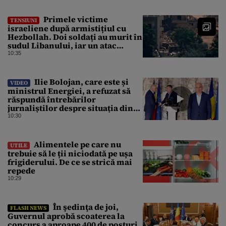
Primele victime
TENSIUNI
israeliene după armistițiul cu
Hezbollah. Doi soldați au murit în
sudul Libanului, iar un atac
aerian israelian a ucis un civil
10:35
Ilie Bolojan, care este și
VIDEO
ministrul Energiei, a refuzat să
răspundă întrebărilor
jurnaliștilor despre situația din
energie. România traversează în
10:30
acest moment cea mai gravă criză
energetică de după Revoluție
Alimentele pe care nu
UTILE
trebuie să le ții niciodată pe ușa
frigiderului. De ce se strică mai
repede
10:29
În şedinţa de joi,
FLASH NEWS
Guvernul aprobă scoaterea la
concurs a aproape 400 de posturi