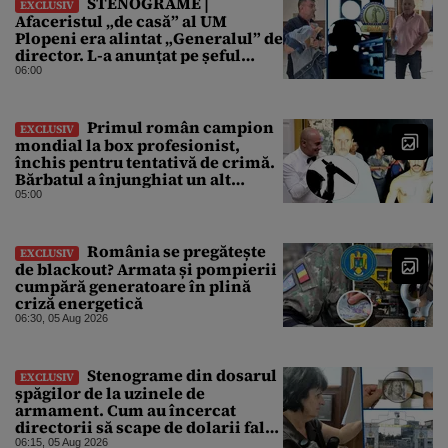
STENOGRAME |
EXCLUSIV
Afaceristul „de casă” al UM
Plopeni era alintat „Generalul” de
director. L-a anunțat pe șeful
uzinei că i-a adus „subțireanu,
06:00
așa”
Primul român campion
EXCLUSIV
mondial la box profesionist,
închis pentru tentativă de crimă.
Bărbatul a înjunghiat un alt
interlop periculos
05:00
România se pregătește
EXCLUSIV
de blackout? Armata și pompierii
cumpără generatoare în plină
criză energetică
06:30, 05 Aug 2026
Stenograme din dosarul
EXCLUSIV
șpăgilor de la uzinele de
armament. Cum au încercat
directorii să scape de dolarii falși
primiți mită: „Din 30.000 s-au
06:15, 05 Aug 2026