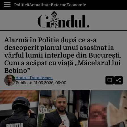
Politică
Actualitate
Externe
Economic
Alarmă în Poliție după ce s-a
descoperit planul unui asasinat la
vârful lumii interlope din București.
Cum a scăpat cu viață „Măcelarul lui
Bebino”
Andrei Dumitrescu
Publicat:
21.05.2026, 05:00