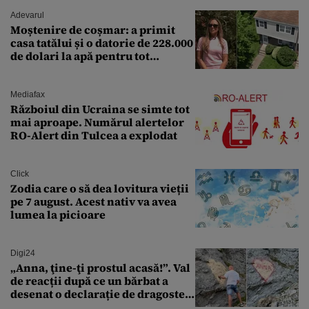
Adevarul
Moștenire de coșmar: a primit
casa tatălui și o datorie de 228.000
de dolari la apă pentru tot
cartierul
Mediafax
Războiul din Ucraina se simte tot
mai aproape. Numărul alertelor
RO-Alert din Tulcea a explodat
Click
Zodia care o să dea lovitura vieții
pe 7 august. Acest nativ va avea
lumea la picioare
Digi24
„Anna, ţine-ţi prostul acasă!”. Val
de reacții după ce un bărbat a
desenat o declarație de dragoste
pe o stâncă de pe Transfăgărășan