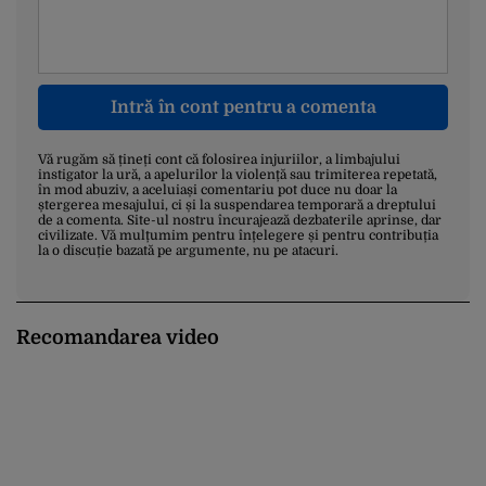
Intră în cont pentru a comenta
Vă rugăm să țineți cont că folosirea injuriilor, a limbajului
instigator la ură, a apelurilor la violență sau trimiterea repetată,
în mod abuziv, a aceluiași comentariu pot duce nu doar la
ștergerea mesajului, ci și la suspendarea temporară a dreptului
de a comenta. Site-ul nostru încurajează dezbaterile aprinse, dar
civilizate. Vă mulțumim pentru înțelegere și pentru contribuția
la o discuție bazată pe argumente, nu pe atacuri.
Recomandarea video