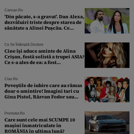
Cancan.ro
'Din păcate, s-a gravat'. Dan Alexa,
dezvăluiri triste despre starea de
sănătate a Alinei Pușcău. Ce
discuție au avut cu două zile în
urmă
Ce Se Întâmplă Doctore
Cine își aduce aminte de Alina
Crișan, fostă solistă a trupei ASIA?
Ce s-a ales de ea: a fost
condamnată la închisoare cu
suspendare. Ce acuzații i se aduc
Ciao.ro
Poveştile de iubire care au rămas
doar o amintire! Imagini tari cu
Gina Pistol, Răzvan Fodor sau
Andra Măruţă şi foştii parteneri
Promotor.ro
Care sunt cele mai SCUMPE 10
mașini înmatriculate în
ROMÂNIA în ultima lună?