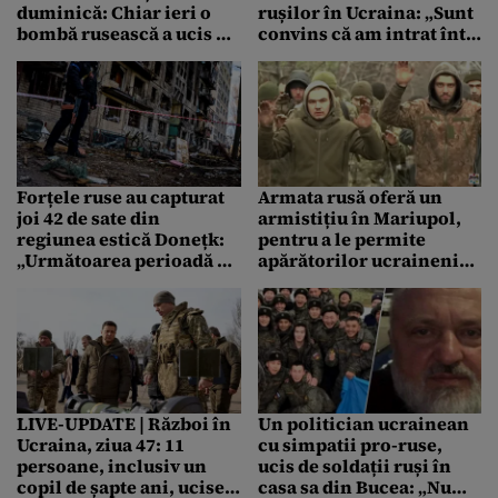
duminică: Chiar ieri o
rușilor în Ucraina: „Sunt
bombă rusească a ucis 60
convins că am intrat într-
de civili care se refugiau
o nouă fază, mult mai
într-o școală
periculoasă și mai
irațională”
Forțele ruse au capturat
Armata rusă oferă un
joi 42 de sate din
armistițiu în Mariupol,
regiunea estică Donețk:
pentru a le permite
„Următoarea perioadă e
apărătorilor ucraineni
critică, decisivă”
din fabrica Azovstal să
depună armele
LIVE-UPDATE | Război în
Un politician ucrainean
Ucraina, ziua 47: 11
cu simpatii pro-ruse,
persoane, inclusiv un
ucis de soldații ruși în
copil de șapte ani, ucise
casa sa din Bucea: „Nu