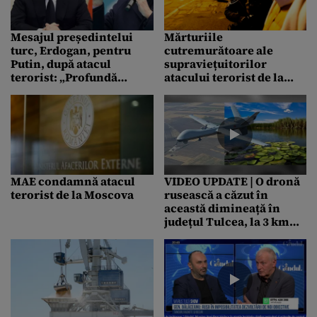
Mesajul președintelui
Mărturiile
turc, Erdogan, pentru
cutremurătoare ale
Putin, după atacul
supraviețuitorilor
terorist: „Profundă
atacului terorist de la
durere și condoleanțe”
Moscova: „Au aruncat
bombe cu benzină, totul
a început să ardă”
MAE condamnă atacul
VIDEO UPDATE | O dronă
terorist de la Moscova
rusească a căzut în
această dimineață în
județul Tulcea, la 3 km
distanță de Plauru/
Posibilă explozie