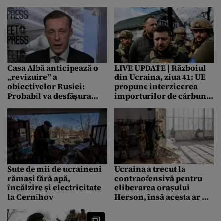
în urma unui atac al
voiau doar alcool, ci și
trupelor ruse în Harkov /
sânge”
Marea Britanie
avertizează că Rusia ar
putea folosi arme cu
fosfor în Mariupol
Casa Albă anticipează o
LIVE UPDATE | Războiul
„revizuire” a
din Ucraina, ziua 41: UE
obiectivelor Rusiei:
propune interzicerea
Probabil va desfășura
importurilor de cărbune
zeci de mii de soldați în
din Rusia / 165 de copii
sudul și estul Ucrainei
au fost uciși și alți 266
răniți, de la începutul
războiului
Sute de mii de ucraineni
Ucraina a trecut la
rămași fără apă,
contraofensivă pentru
încălzire și electricitate
eliberarea orașului
la Cernihov
Herson, însă acesta ar fi
în continuare „sub
controlul total al rușilor”