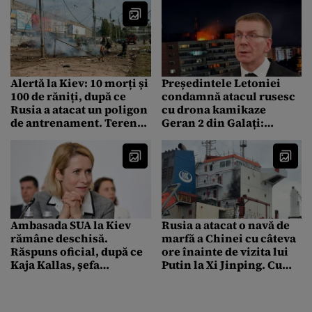
Alertă la Kiev: 10 morți și
Președintele Letoniei
100 de răniți, după ce
condamnă atacul rusesc
Rusia a atacat un poligon
cu drona kamikaze
de antrenament. Terenul
Geran 2 din Galați:
găzduia o expoziție de
„Suntem pe deplin
arme
solidari cu România”
Ambasada SUA la Kiev
Rusia a atacat o navă de
rămâne deschisă.
marfă a Chinei cu câteva
Răspuns oficial, după ce
ore înainte de vizita lui
Kaja Kallas, șefa
Putin la Xi Jinping. Cum
diplomației UE, a afirmat
s-a produs incidentul
că americanii au părăsit
Ucraina