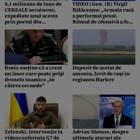
8,1 milioane de tone de
VIDEO | Gen. (R) Virgil
CEREALE ucrainene,
Bălăceanu: „Armata rusă
expediate anul acesta
a performat prost.
prin portul din
Ritmul de ofensivă a fost
Constanța. Ritmul de
foarte slab”
transport a încetinit
semnificativ
Rusia susține că a creat
​Depozit de azotat de
un laser care poate prăji
amoniu, lovit de ruși în
dronele inamice „în
regiunea Harkov
câteva secunde”
Zelenski, intervenție la
Adrian Năstase, despre
videoconferința G7 de
ultimele atacuri ale