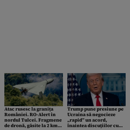
Atac rusesc la granița
Trump pune presiune pe
României. RO-Alert în
Ucraina să negocieze
nordul Tulcei. Fragmene
„rapid” un acord,
de dronă, găsite la 2 km
înaintea discuțiilor cu