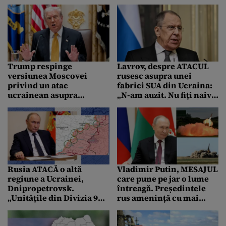
de localitatea Parcheş
Rusia de la Geneva
Trump respinge
Lavrov, despre ATACUL
versiunea Moscovei
rusesc asupra unei
privind un atac
fabrici SUA din Ucraina:
ucrainean asupra
„N-am auzit. Nu fiți naivi
reședinței lui Putin: „Nu
să credeți că acolo se
cred că a avut loc un
produceau aparate de
astfel de atac”
cafea”
Rusia ATACĂ o altă
Vladimir Putin, MESAJUL
regiune a Ucrainei,
care pune pe jar o lume
Dnipropetrovsk.
întreagă. Președintele
„Unitățile din Divizia 90
rus amenință cu mai
blindată continuă
multe „distrugeri” în
ofensiva”
Ucraina: „Va regreta”