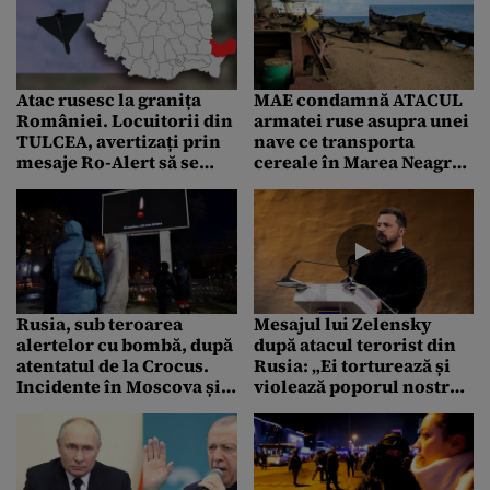
Atac rusesc la granița
MAE condamnă ATACUL
României. Locuitorii din
armatei ruse asupra unei
TULCEA, avertizați prin
nave ce transporta
mesaje Ro-Alert să se
cereale în Marea Neagră:
adăpostească. Armata
„O escaladare fără
ridică 4 avioane de
precedent a acţiunilor
război
Federaţiei Ruse”
Rusia, sub teroarea
Mesajul lui Zelensky
alertelor cu bombă, după
după atacul terorist din
atentatul de la Crocus.
Rusia: „Ei torturează și
Incidente în Moscova și
violează poporul nostru
Sankt Petersburg
și tot noi suntem
învinovățiți”