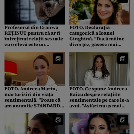
Profesorul din Craiova
FOTO. Declarația
REȚINUT pentru că ar fi
categorică a Ioanei
întreținut relații sexuale
Ginghină. ”Dacă mâine
cu o elevă este un
divorțez, găsesc mai
renumit artist plastic
repede decât își
imaginează ele ALTUL”
FOTO. Andreea Marin,
FOTO. Ce spune Andreea
mărturisiri din viața
Raicu despre relațiile
sentimentală. ”Poate că
sentimentale pe care le-a
am anumite STANDARDE
avut. ”Astăzi nu aș mai
de la care nu vreau să fac
face CONCESII”
pași înapoi”