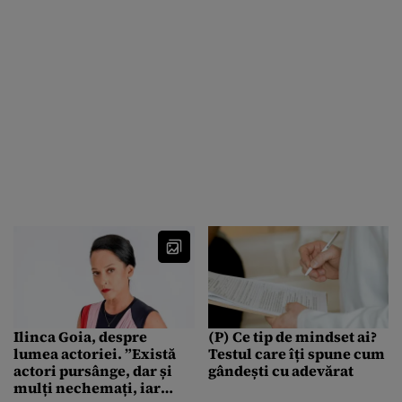
Ilinca Goia, despre
(P) Ce tip de mindset ai?
lumea actoriei. ”Există
Testul care îți spune cum
actori pursânge, dar și
gândești cu adevărat
mulți nechemați, iar