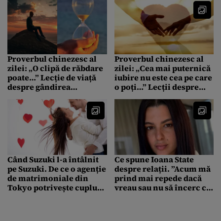
Proverbul chinezesc al
Proverbul chinezesc al
zilei: „O clipă de răbdare
zilei: „Cea mai puternică
poate…” Lecție de viață
iubire nu este cea pe care
despre gândirea
o poți…” Lecții despre
rațională, reacțiile
legături profunde și
impulsive și stresul toxic
relații semnificative
Când Suzuki l-a întâlnit
Ce spune Ioana State
pe Suzuki. De ce o agenție
despre relații. ”Acum mă
de matrimoniale din
prind mai repede dacă
Tokyo potrivește cupluri
vreau sau nu să încerc cu
cu același nume
cineva”