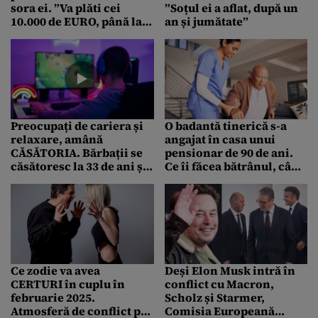
sora ei. ”Va plăti cei
”Soțul ei a aflat, după un
10.000 de EURO, până la
an și jumătate”
ultimul ban”
Preocupați de cariera și
O badantă tinerică s-a
relaxare, amână
angajat în casa unui
CĂSĂTORIA. Bărbații se
pensionar de 90 de ani.
căsătoresc la 33 de ani și
Ce îi făcea bătrânul, când
femeile la 30
femeia dădea cu
aspiratorul
Ce zodie va avea
Deși Elon Musk intră în
CERTURI în cuplu în
conflict cu Macron,
februarie 2025.
Scholz și Starmer,
Atmosferă de conflict pe
Comisia Europeană