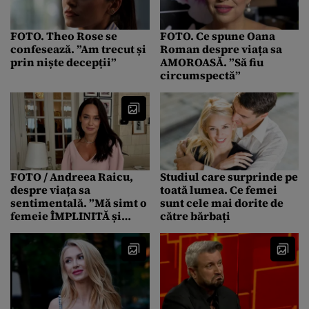
FOTO. Theo Rose se
FOTO. Ce spune Oana
confesează. ”Am trecut și
Roman despre viața sa
prin niște decepții”
AMOROASĂ. ”Să fiu
circumspectă”
FOTO / Andreea Raicu,
Studiul care surprinde pe
despre viața sa
toată lumea. Ce femei
sentimentală. ”Mă simt o
sunt cele mai dorite de
femeie ÎMPLINITĂ și
către bărbați
fericită, cu sau fără un
bărbat lângă mine”