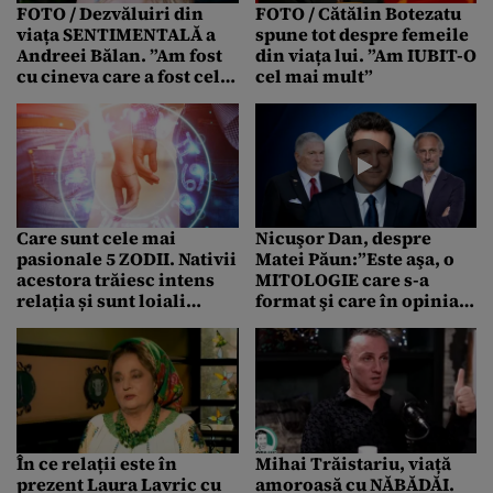
FOTO / Dezvăluiri din
FOTO / Cătălin Botezatu
viața SENTIMENTALĂ a
spune tot despre femeile
Andreei Bălan. ”Am fost
din viața lui. ”Am IUBIT-O
cu cineva care a fost cel
cel mai mult”
mai rău dintre toți”
Care sunt cele mai
Nicuşor Dan, despre
pasionale 5 ZODII. Nativii
Matei Păun:”Este aşa, o
acestora trăiesc intens
MITOLOGIE care s-a
relația și sunt loiali
format şi care în opinia
partenerilor
mea nu are niciun fel de
fundament”
În ce relații este în
Mihai Trăistariu, viață
prezent Laura Lavric cu
amoroasă cu NĂBĂDĂI.