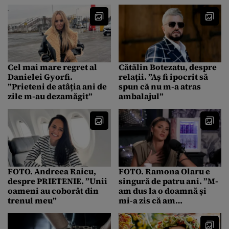
mie, ca structură, îmi
repugnă spiritul de
turmă”
Cel mai mare regret al
Cătălin Botezatu, despre
Danielei Gyorfi.
relații. ”Aș fi ipocrit să
”Prieteni de atâția ani de
spun că nu m-a atras
zile m-au dezamăgit”
ambalajul”
FOTO. Andreea Raicu,
FOTO. Ramona Olaru e
despre PRIETENIE. ”Unii
singură de patru ani. ”M-
oameni au coborât din
am dus la o doamnă și
trenul meu”
mi-a zis că am
CUNUNIILE legate dintr-
o altă viață”