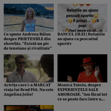
tot parcursul lunii
susține că „nimic nu-i
interzice să își arate
sprijinul pentru AfD”
Ce spune Andreea Bălan
BANCUL ZILEI | Relațiile
despre PRIETENIILE din
au ajuns ca pescuitul
showbiz. ”Există un pic
sportiv
de tensiune și rivalitate”
Actrița care i-a MARCAT
Monica Tatoiu, despre
viața lui Brad Pitt. Nu este
EXPERIENȚELE SALE
Angelina Jolie!
AMOROASE. ”Am făcut tot
ce se poate face între un
bărbat și o femeie”