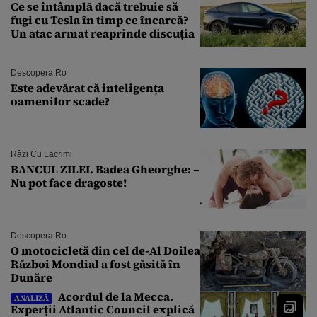
Ce se întâmplă dacă trebuie să
fugi cu Tesla în timp ce încarcă?
Un atac armat reaprinde discuția
Descopera.ro
Este adevărat că inteligența
oamenilor scade?
Râzi Cu Lacrimi
BANCUL ZILEI. Badea Gheorghe: –
Nu pot face dragoste!
Descopera.ro
O motocicletă din cel de-Al Doilea
Război Mondial a fost găsită în
Dunăre
Acordul de la Mecca.
ANALIZĂ
Experții Atlantic Council explică