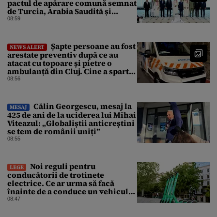
pactul de apărare comună semnat
de Turcia, Arabia Saudită și
Pakistan
08:59
Șapte persoane au fost
NEWS ALERT
arestate preventiv după ce au
atacat cu topoare și pietre o
ambulanță din Cluj. Cine a spart
parbrizul și l-a rănit pe șofer
08:56
Călin Georgescu, mesaj la
MESAJ
425 de ani de la uciderea lui Mihai
Viteazul: „Globaliștii anticreștini
se tem de românii uniți”
08:55
Noi reguli pentru
LEGE
conducătorii de trotinete
electrice. Ce ar urma să facă
înainte de a conduce un vehicul
pe drumurile publice
08:47