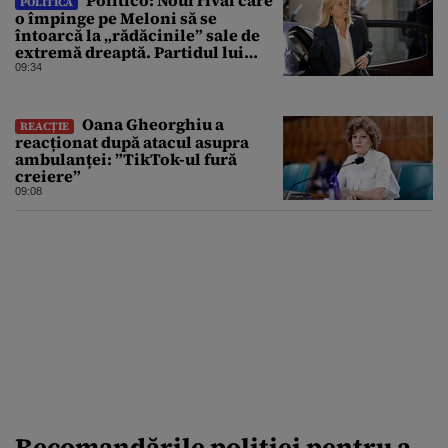
Politico: Noul rival care
POLITICĂ
o împinge pe Meloni să se
întoarcă la „rădăcinile” sale de
extremă dreaptă. Partidul lui
Vannacci a trecut de 7% în
09:34
sondaje
Oana Gheorghiu a
REACȚIE
reacționat după atacul asupra
ambulanței: ”TikTok-ul fură
creiere”
09:08
Recomandările poliției pentru a