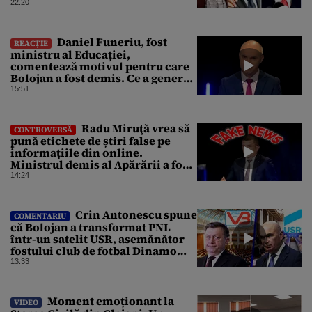
reducă consumul energetic
22:20
Daniel Funeriu, fost
REACȚIE
ministru al Educației,
comentează motivul pentru care
Bolojan a fost demis. Ce a generat
eșecul guvernării
15:51
Radu Miruţă vrea să
CONTROVERSĂ
pună etichete de știri false pe
informațiile din online.
Ministrul demis al Apărării a fost
acuzat în repetate rânduri că
14:24
răspândeşte el însuși
dezinformări. Gândul trece în
revistă derapajele oficialului
Crin Antonescu spune
COMENTARIU
că Bolojan a transformat PNL
într-un satelit USR, asemănător
fostului club de fotbal Dinamo
Victoria, care a aparținut Miliției
13:33
Moment emoționant la
VIDEO