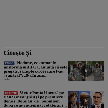
Citește Și
Piedone, costumat în
VIDEO
uniformă militară, anunță că este
pregătit să lupte cu cei care l-au
„supărat”: „S-a întors
boomerangul”
23:59
Victor Ponta îi acuză pe
REACȚIE
Oana Gheorghiu și pe premierul
demis, Bolojan, de „populism”,
după ce au îndemnat cetățenii să