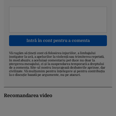
Intră în cont pentru a comenta
Vă rugăm să țineți cont că folosirea injuriilor, a limbajului
instigator la ură, a apelurilor la violență sau trimiterea repetată,
în mod abuziv, a aceluiași comentariu pot duce nu doar la
ștergerea mesajului, ci și la suspendarea temporară a dreptului
de a comenta. Site-ul nostru încurajează dezbaterile aprinse, dar
civilizate. Vă mulțumim pentru înțelegere și pentru contribuția
la o discuție bazată pe argumente, nu pe atacuri.
Recomandarea video