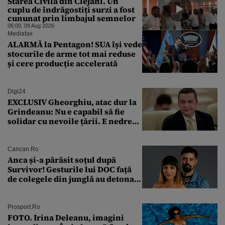
Starea Civilă din Clejani. Un
cuplu de îndrăgostiți surzi a fost
cununat prin limbajul semnelor
06:00, 09 Aug 2026
Mediafax
ALARMĂ la Pentagon! SUA își vede
stocurile de arme tot mai reduse
și cere producție accelerată
Digi24
EXCLUSIV Gheorghiu, atac dur la
Grindeanu: Nu e capabil să fie
solidar cu nevoile țării. E nedrept
ca PSD să primească guvernarea
Cancan.ro
Anca și-a părăsit soțul după
Survivor! Gesturile lui DOC față
de colegele din junglă au detonat
relația de acasă!
Prosport.ro
FOTO. Irina Deleanu, imagini