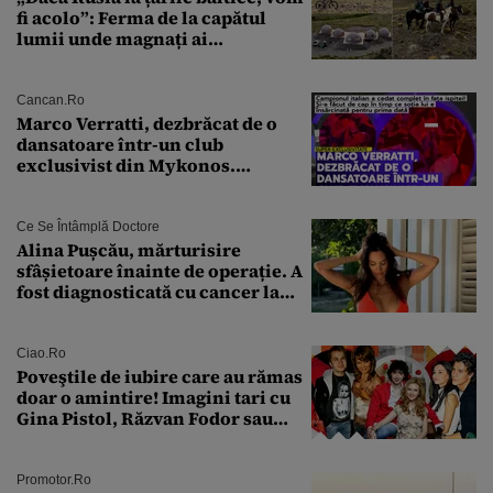
fi acolo”: Ferma de la capătul
lumii unde magnați ai
tehnologiei vor să
supraviețuiască apocalipsei
Cancan.ro
Marco Verratti, dezbrăcat de o
dansatoare într-un club
exclusivist din Mykonos.
Campionul italian a cedat
complet în fața ispitei!
Ce Se Întâmplă Doctore
Alina Pușcău, mărturisire
sfâșietoare înainte de operație. A
fost diagnosticată cu cancer la
sân în metastază: „Este singurul
tratament care o să mă ajute să
îmi salvez viața”
Ciao.ro
Poveştile de iubire care au rămas
doar o amintire! Imagini tari cu
Gina Pistol, Răzvan Fodor sau
Andra Măruţă şi foştii parteneri
Promotor.ro