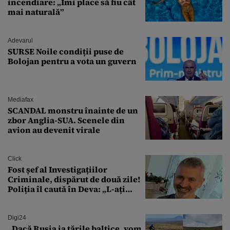
incendiare: „Îmi place să fiu cât
mai naturală”
Adevarul
SURSE Noile condiții puse de
Bolojan pentru a vota un guvern
Mediafax
SCANDAL monstru înainte de un
zbor Anglia-SUA. Scenele din
avion au devenit virale
Click
Fost șef al Investigațiilor
Criminale, dispărut de două zile!
Poliția îl caută în Deva: „L-ați
văzut?”
Digi24
„Dacă Rusia ia țările baltice, vom