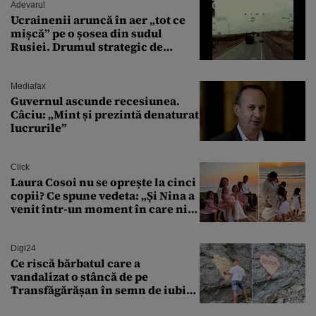
Adevarul
Ucrainenii aruncă în aer „tot ce
mișcă” pe o șosea din sudul
Rusiei. Drumul strategic de
aprovizionare către Crimeea este
controlat complet
Mediafax
Guvernul ascunde recesiunea.
Câciu: „Mint și prezintă denaturat
lucrurile”
Click
Laura Cosoi nu se oprește la cinci
copii? Ce spune vedeta: „Și Nina a
venit într-un moment în care nici
măcar nu mai discutam”
Digi24
Ce riscă bărbatul care a
vandalizat o stâncă de pe
Transfăgărășan în semn de iubire
față de „Anna”