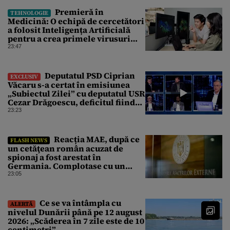
Premieră în
TEHNOLOGIE
Medicină: O echipă de cercetători
a folosit Inteligența Artificială
pentru a crea primele virusuri
sintetice la tratarea de E.coli
23:47
Deputatul PSD Ciprian
EXCLUSIV
Văcaru s-a certat în emisiunea
„Subiectul Zilei” cu deputatul USR
Cezar Drăgoescu, deficitul fiind
motivul scandalului
23:23
Reacția MAE, după ce
FLASH NEWS
un cetăţean român acuzat de
spionaj a fost arestat în
Germania. Complotase cu un
ucrainean ca să asasineze un
23:05
producător de drone
Ce se va întâmpla cu
ALERTĂ
nivelul Dunării până pe 12 august
2026: „Scăderea în 7 zile este de 10
centimetri”