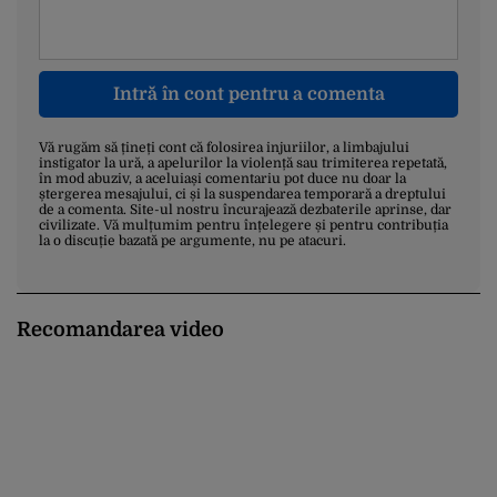
Intră în cont pentru a comenta
Vă rugăm să țineți cont că folosirea injuriilor, a limbajului
instigator la ură, a apelurilor la violență sau trimiterea repetată,
în mod abuziv, a aceluiași comentariu pot duce nu doar la
ștergerea mesajului, ci și la suspendarea temporară a dreptului
de a comenta. Site-ul nostru încurajează dezbaterile aprinse, dar
civilizate. Vă mulțumim pentru înțelegere și pentru contribuția
la o discuție bazată pe argumente, nu pe atacuri.
Recomandarea video