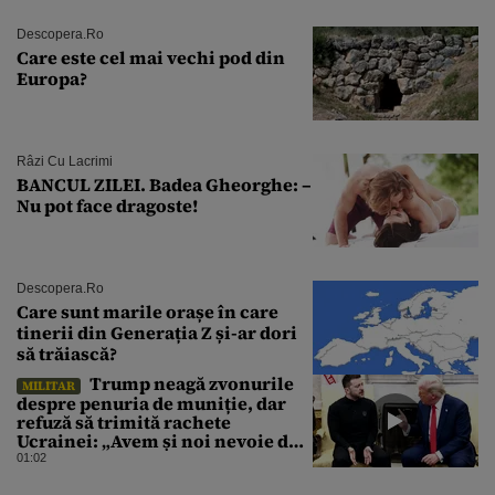
Descopera.ro
Care este cel mai vechi pod din
Europa?
Râzi Cu Lacrimi
BANCUL ZILEI. Badea Gheorghe: –
Nu pot face dragoste!
Descopera.ro
Care sunt marile orașe în care
tinerii din Generația Z și-ar dori
să trăiască?
Trump neagă zvonurile
MILITAR
despre penuria de muniție, dar
refuză să trimită rachete
Ucrainei: „Avem și noi nevoie de
rachete”
01:02