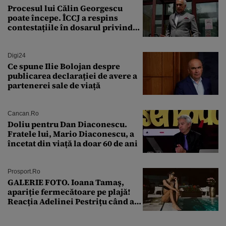
Procesul lui Călin Georgescu
poate începe. ÎCCJ a respins
contestațiile în dosarul privind
lovitura de stat
Digi24
Ce spune Ilie Bolojan despre
publicarea declarației de avere a
partenerei sale de viață
Cancan.ro
Doliu pentru Dan Diaconescu.
Fratele lui, Mario Diaconescu, a
încetat din viață la doar 60 de ani
Prosport.ro
GALERIE FOTO. Ioana Tamaş,
apariție fermecătoare pe plajă!
Reacția Adelinei Pestrițu când a
văzut-o