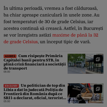
În ultima perioadă, vremea a fost călduroasă,
ba chiar aproape caniculară în unele zone. Au
fost temperaturi de 30 de grade Celsius, iar
acestea continuă să crească. Astfel, în București
se vor înregistra astăzi
maxime de până la 32
de grade Celsius
, un început tipic de vară.
Cum risipește Primăria
ALERTĂ
Capitalei banii pentru STB, în
plină criză financiară a societății
de transport
06:00
Un politician de top din
EXCLUSIV
Libia a dat în judecată Poliția de
Frontieră din România după ce
SRI l-a declarat, oficial, terorist
ISIS
05:00