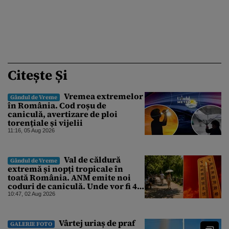
Citește Și
Vremea extremelor
Gândul de Vreme
în România. Cod roșu de
caniculă, avertizare de ploi
torențiale și vijelii
11:16, 05 Aug 2026
Val de căldură
Gândul de Vreme
extremă și nopți tropicale în
toată România. ANM emite noi
coduri de caniculă. Unde vor fi 40
de grade
10:47, 02 Aug 2026
Vârtej uriaș de praf
GALERIE FOTO