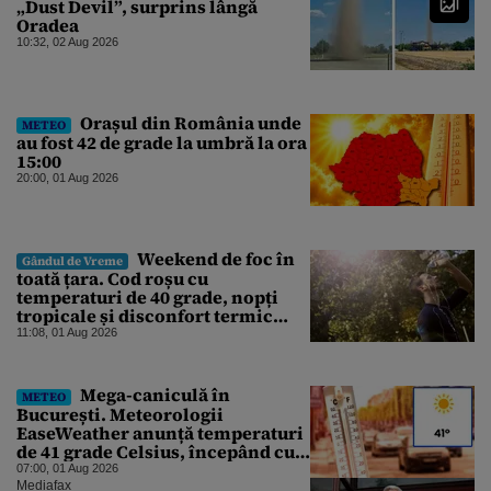
„Dust Devil”, surprins lângă
Oradea
10:32, 02 Aug 2026
Orașul din România unde
METEO
au fost 42 de grade la umbră la ora
15:00
20:00, 01 Aug 2026
Weekend de foc în
Gândul de Vreme
toată țara. Cod roșu cu
temperaturi de 40 grade, nopți
tropicale și disconfort termic
mare. Unde se va atinge pragul
11:08, 01 Aug 2026
critic
Mega-caniculă în
METEO
București. Meteorologii
EaseWeather anunță temperaturi
de 41 grade Celsius, începând cu
această dată
07:00, 01 Aug 2026
Mediafax