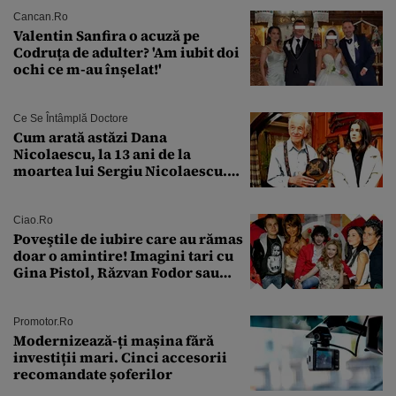
Cancan.ro
Valentin Sanfira o acuză pe
Codruța de adulter? 'Am iubit doi
ochi ce m-au înșelat!'
Ce Se Întâmplă Doctore
Cum arată astăzi Dana
Nicolaescu, la 13 ani de la
moartea lui Sergiu Nicolaescu.
Transformarea care i-a surprins
pe toți
Ciao.ro
Poveştile de iubire care au rămas
doar o amintire! Imagini tari cu
Gina Pistol, Răzvan Fodor sau
Andra Măruţă şi foştii parteneri
Promotor.ro
Modernizează-ți mașina fără
investiții mari. Cinci accesorii
recomandate șoferilor