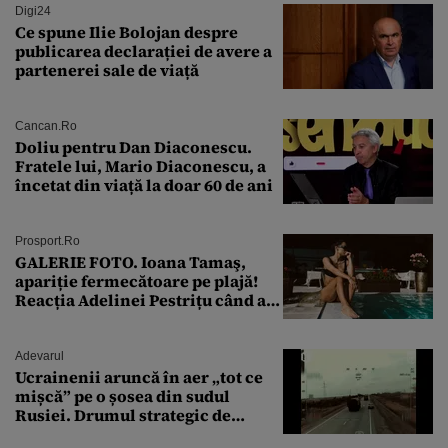
Digi24
Ce spune Ilie Bolojan despre
publicarea declarației de avere a
partenerei sale de viață
Cancan.ro
Doliu pentru Dan Diaconescu.
Fratele lui, Mario Diaconescu, a
încetat din viață la doar 60 de ani
Prosport.ro
GALERIE FOTO. Ioana Tamaş,
apariție fermecătoare pe plajă!
Reacția Adelinei Pestrițu când a
văzut-o
Adevarul
Ucrainenii aruncă în aer „tot ce
mișcă” pe o șosea din sudul
Rusiei. Drumul strategic de
aprovizionare către Crimeea este