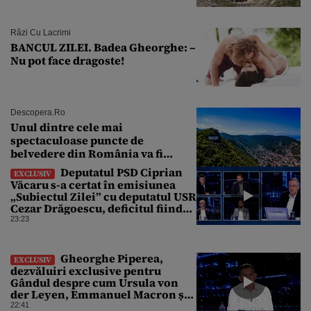
Râzi Cu Lacrimi
BANCUL ZILEI. Badea Gheorghe: –
Nu pot face dragoste!
Descopera.ro
Unul dintre cele mai
spectaculoase puncte de
belvedere din România va fi
restaurat
Deputatul PSD Ciprian
EXCLUSIV
Văcaru s-a certat în emisiunea
„Subiectul Zilei” cu deputatul USR
Cezar Drăgoescu, deficitul fiind
motivul scandalului
23:23
Gheorghe Piperea,
EXCLUSIV
dezvăluiri exclusive pentru
Gândul despre cum Ursula von
der Leyen, Emmanuel Macron și
Zelenski plănuiesc pe Signal să îl
22:41