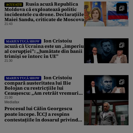
Rusia acuză Republica
ACUZAȚII
Moldova că exploatează politic
incidentele cu drone. Declarațiile
Maiei Sandu, criticate de Moscova
21:43
Ion Cristoiu
MARIUS TUCĂ SHOW
acuză că Ucraina este un „imperiu
al corupției”: „Jumătate din banii
trimiși se întorc în UE”
21:30
Ion Cristoiu
MARIUS TUCĂ SHOW
compară austeritatea lui Ilie
Bolojan cu restricțiile lui
Ceaușescu: „Am retrăit vremurile
tinereții”
21:00
Mediafax
Procesul lui Călin Georgescu
poate începe. ÎCCJ a respins
contestațiile în dosarul privind
lovitura de stat