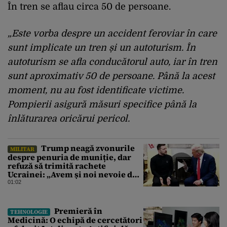
În tren se aflau circa 50 de persoane.
„Este vorba despre un accident feroviar în care
sunt implicate un tren și un autoturism. În
autoturism se afla conducătorul auto, iar în tren
sunt aproximativ 50 de persoane. Până la acest
moment, nu au fost identificate victime.
Pompierii asigură măsuri specifice până la
înlăturarea oricărui pericol.
Trump neagă zvonurile
MILITAR
despre penuria de muniție, dar
refuză să trimită rachete
Ucrainei: „Avem și noi nevoie de
rachete”
01:02
Premieră în
TEHNOLOGIE
Medicină: O echipă de cercetători