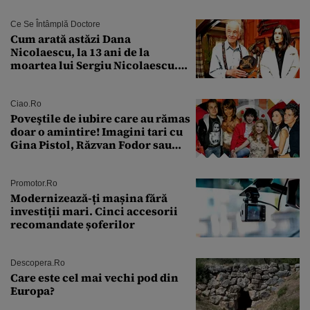
Ce Se Întâmplă Doctore
Cum arată astăzi Dana
Nicolaescu, la 13 ani de la
moartea lui Sergiu Nicolaescu.
Transformarea care i-a surprins
pe toți
Ciao.ro
Poveştile de iubire care au rămas
doar o amintire! Imagini tari cu
Gina Pistol, Răzvan Fodor sau
Andra Măruţă şi foştii parteneri
Promotor.ro
Modernizează-ți mașina fără
investiții mari. Cinci accesorii
recomandate șoferilor
Descopera.ro
Care este cel mai vechi pod din
Europa?