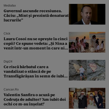
controlat complet
Mediafax
Guvernul ascunde recesiunea.
Câciu: „Mint și prezintă denaturat
lucrurile”
Click
Laura Cosoi nu se oprește la cinci
copii? Ce spune vedeta: „Și Nina a
venit într-un moment în care nici
măcar nu mai discutam”
Digi24
Ce riscă bărbatul care a
vandalizat o stâncă de pe
Transfăgărășan în semn de iubire
față de „Anna”
Cancan.ro
Valentin Sanfira o acuză pe
Codruța de adulter? 'Am iubit doi
ochi ce m-au înșelat!'