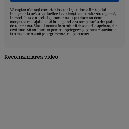
Vă rugăm să țineți cont că folosirea injuriilor, a limbajului
instigator la ură, a apelurilor la violență sau trimiterea repetată,
în mod abuziv, a aceluiași comentariu pot duce nu doar la
ștergerea mesajului, ci și la suspendarea temporară a dreptului
de a comenta. Site-ul nostru încurajează dezbaterile aprinse, dar
civilizate. Vă mulțumim pentru înțelegere și pentru contribuția
la o discuție bazată pe argumente, nu pe atacuri.
Recomandarea video