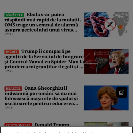
pună „la respect” pe Trump
Ebola s-ar putea
SĂNĂTATE
răspândi mai rapid de la mutații.
OMS trage un semnal de alarmă
asupra pericolului unui virus
pentru care nu există vaccin
22:33
Trump îi compară pe
INEDIT
agenții de la Serviciul de Imigrare
și Control Vamal cu Spider-Man la
prinderea migranților ilegali și a
infractorilor
22:33
Oana Gheorghiu îi
REACȚIE
îndeamnă pe români să nu mai
folosească mașinile de spălat și
uscătoarele pentru reducerea
consumului de energie
22:11
Donald Trump,
CONTROVERSĂ
furios că scandalul din jurul