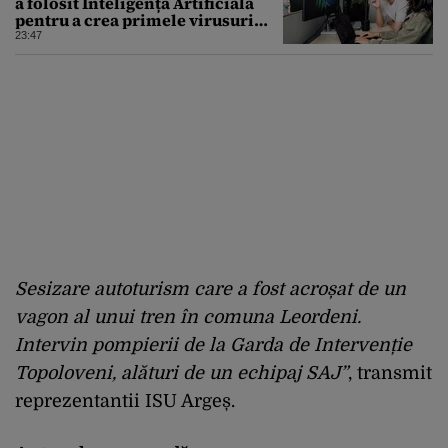
a folosit Inteligența Artificială
pentru a crea primele virusuri
sintetice la tratarea de E.coli
23:47
Sesizare autoturism care a fost acroșat de un
vagon al unui tren în comuna Leordeni.
Intervin pompierii de la Garda de Intervenție
Topoloveni, alături de un echipaj SAJ”
, transmit
reprezentantii ISU Argeș.