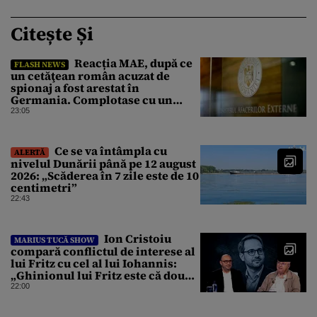
Citește Și
Reacția MAE, după ce
FLASH NEWS
un cetăţean român acuzat de
spionaj a fost arestat în
Germania. Complotase cu un
ucrainean ca să asasineze un
23:05
producător de drone
Ce se va întâmpla cu
ALERTĂ
nivelul Dunării până pe 12 august
2026: „Scăderea în 7 zile este de 10
centimetri”
22:43
Ion Cristoiu
MARIUS TUCĂ SHOW
compară conflictul de interese al
lui Fritz cu cel al lui Iohannis:
„Ghinionul lui Fritz este că două
instanțe l-au declarat
22:00
incompatibil”